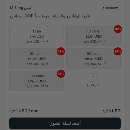
12.5 mg كيس
هابانيرو LOOP بنكهة الهابانيرو والنعناع القوية جداً.
10%
1 can
10 cans
٤٫٩٩ USD
٤٤٫٩٠ USD
(
/ can)
(
/ can)
٤٫٩٩ USD
٤٫٤٩ USD
12%
14%
30 cans
60 cans
١٣١٫٧٠ USD
٢٥٧٫٤٠ USD
(
/ can)
(
/ can)
٤٫٣٩ USD
٤٫٢٩ USD
16%
100 cans
٤١٩٫٠٠ USD
اختر المبلغ
(
/ can)
٤٫١٩ USD
٤٫٩٩ USD
/ can
٤٫٩٩ USD
أضف لسلة التسوق