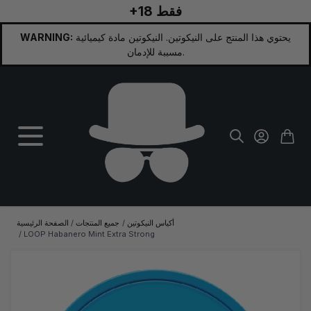
+18 فقط
تخطي إلى المحتوى
يحتوي هذا المنتج على النيكوتين. النيكوتين مادة كيميائية
WARNING:
مسببة للإدمان.
أكياس النيكوتين
/
جميع المنتجات
/
الصفحة الرئيسية
/
LOOP Habanero Mint Extra Strong
الصورة الرئيسية
انقر لعرض الصورة بملء الشاشة