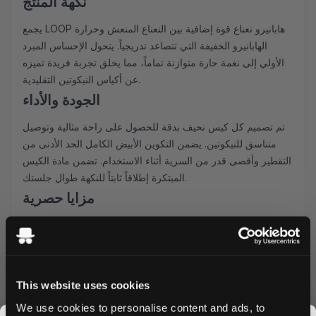
نكهة المنتج
يجمع LOOP هابانيرو نعناع قوة إضافية بين النعناع المنعش وحرارة
الهابانيرو الخفيفة التي تتصاعد تدريجياً. يتحول الإحساس المبرد
الأولي إلى نغمة حارة متوازنة تماماً، مما يخلق تجربة فريدة تميزه
عن أكياس النيكوتين التقليدية.
الجودة والأداء
تم تصميم كل كيس نحيف بدقة للحصول على راحة مثالية وتوصيل
متناسق للنيكوتين. يضمن التكوين الأبيض الكامل الحد الأدنى من
التقطير وأقصى قدر من السرية أثناء الاستخدام. تضمن مادة الكيس
المبتكرة إطلاقاً ثابتاً للنكهة طوال جلستك.
مزايا حصرية
شحن سريع إلى جميع أنحاء قطر
خصومات متوفرة للطلبات بالجملة
عملية طلب إلكترونية سهلة
نضمن توفير مخزون طازج
This website uses cookies
اطلب LOOP هابانيرو نعناع قوة إضافية اليوم واستمتع بأسعارنا
We use cookies to personalise content and ads, to
التنافسية وخدمة التوصيل السريع. مثالي للمستخدمين ذوي الخبرة