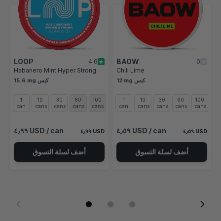
LOOP
BAOW
4.6
0
Habanero Mint Hyper Strong
Chili Lime
12 mg كيس
15.6 mg كيس
1
10
30
60
100
1
10
30
60
100
can
cans
cans
cans
cans
can
cans
cans
cans
cans
٤٫٩٩ USD
/ can
٤٫٥٩ USD
/ can
٤٫٩٩ USD
٤٫٥٩ USD
أضف لسلة التسوق
أضف لسلة التسوق