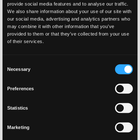
provide social media features and to analyse our traffic.
الذين يبحثون عن تجربة نيكوتين قوية مع مزيج نكهات استثنائي.
We also share information about your use of our site with
اشترِ بكميات كبيرة لتوفير المزيد وضمان عدم نفاد أكياسك المفضلة.
our social media, advertising and analytics partners who
أضف إلى السلة الآن واختبر التوازن المثالي بين الحرارة والبرودة
may combine it with other information that you’ve
في كل كيس.
JOIN THE
provided to them or that they’ve collected from your use
SNUSDADDY CLUB
of their services.
المزيد من المعلومات
This isn’t for everyone.
Consent
Get first access to fresh drops, hot deals, flavor
Necessary
Selection
tips and and the latest Snusdaddy news.
Flavor
هابانيرو, نعناع
Preferences
Strength
Extra Strong
on your first order
Format
Slim
Statistics
Email address
Brand
LOOP
Producer
Another Snus Factory AB
Marketing
CLAIM MY DISCOUNT
Type
All White