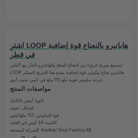
اشترِ LOOP هابانيرو بالنعناع قوة إضافية
في قطر
استمتع بمزيج جريء من النعناع المثلج والهابانيرو الحار مع أكياس
LOOP هابانيرو نعناع نيكوتين قوة إضافية. يقدم هذا المزيج المبتكر
جرعة نيكوتين قوية تبلغ 11.5 ملغ في كيس نحيف أنيق.
مواصفات المنتج
النوع: أبيض بالكامل
الشكل: نحيف
قوة النيكوتين: 11.5 ملغ/كيس
الكمية: 24 كيس في العلبة
الشركة المصنعة: Another Snus Factory AB