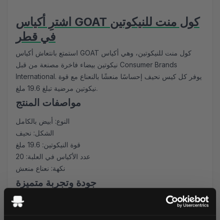
اشترِ أكياس GOAT كول منت للنيكوتين
في قطر
استمتع بانتعاش أكياس GOAT كول منت للنيكوتين، وهي أكياس
نيكوتين بيضاء فاخرة مصنعة من قبل Consumer Brands
International. يوفر كل كيس نحيف إحساسًا منعشًا بالنعناع مع قوة
نيكوتين مرضية تبلغ 19.6 ملغ.
مواصفات المنتج
النوع: أبيض بالكامل
الشكل: نحيف
قوة النيكوتين: 19.6 ملغ
عدد الأكياس في العلبة: 20
نكهة: نعناع منعش
جودة وتجربة متميزة
يقدم GOAT كول منت #28 توازناً مثالياً بين النعناع المنعش
والنيكوتين المرضي. يضمن الشكل النحيف وضعاً مريحاً وغير