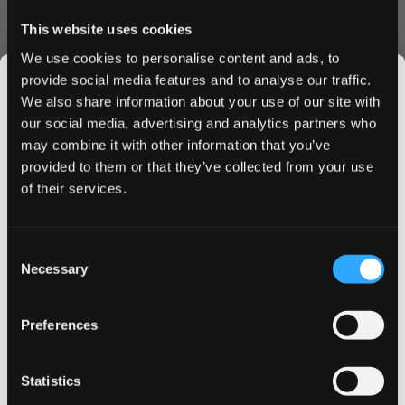
ملحوظ تحت الشفة، بينما يمنع التركيب الأبيض بالكامل التلوين.
This website uses cookies
تحتوي كل علبة على 20 كيساً مصنوعاً بعناية، مما يوفر إطلاقاً
متناسقاً للنكهة والنيكوتين.
We use cookies to personalise content and ads, to
لماذا تختار GOAT كول منت
provide social media features and to analyse our traffic.
We also share information about your use of our site with
شحن سريع داخل قطر
our social media, advertising and analytics partners who
خصومات متوفرة للطلبات بالجملة
may combine it with other information that you’ve
JOIN THE
عملية طلب سهلة عبر الإنترنت
provided to them or that they’ve collected from your use
SNUSDADDY CLUB
معايير رقابة جودة عالية
of their services.
نكهة تدوم طويلاً
مثالي للمبتدئين والمستخدمين ذوي الخبرة، يوفر GOAT كول منت
تجربة نظيفة ومنعشة مع كل كيس. تضمن العبوة المتطورة الحفاظ
This isn’t for everyone.
Consent
Get first access to fresh drops, hot deals, flavor
على النضارة المثالية، بينما يوفر الشكل النحيف أقصى درجات
Necessary
Selection
tips and and the latest Snusdaddy news.
الراحة أثناء الاستخدام.
اطلب الآن
Preferences
هل أنت مستعد لتجربة الجودة الفاخرة لـ GOAT كول منت؟ اطلب
on your first order
الآن للاستمتاع بالشحن السريع وخصومات الجملة وضمان رضا
Statistics
العملاء. اطلب اليوم وانضم إلى آلاف العملاء الراضين الذين جعلوا
Email address