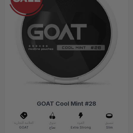
GOAT Cool Mint #28
تنسيق
القوة
تذوق
العلامة التجارية
Slim
Extra Strong
نعناع
GOAT