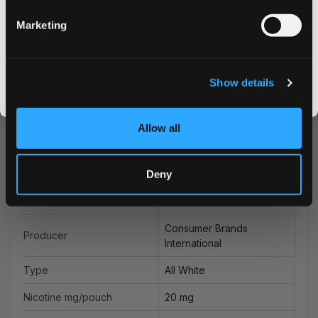
من GOAT خيارهم المفضل لأكياس النيكوتين.
Marketing
CLAIM MY DISCOUNT
I DON'T WANT IT
المزيد من المعلومات
Show details
By signing up, you score an exclusive deal and give us the green light to send you the good stuff,
promos, fresh drops, and the latest Snusdaddy news.
Flavor
نعناع
Allow all
Strength
Extra Strong
Deny
Format
Slim
Brand
GOAT
Consumer Brands
Producer
International
Type
All White
Nicotine mg/pouch
20 mg