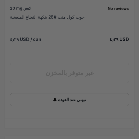
20 mg كيس
جوت كول منت #28 بنكهة النعناع المنعشة
٤٫٢٩ USD
/ can
٤٫٢٩ USD
غير متوفر بالمخزن
نبهني عند العودة