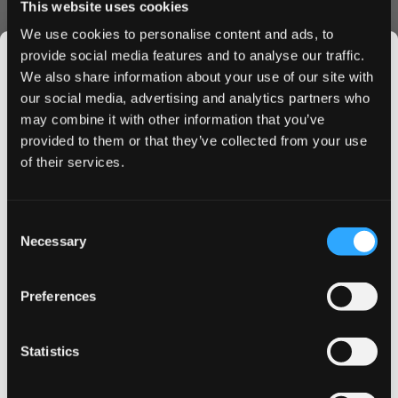
This website uses cookies
يطلق كل كيس نحيف نكهة كولا متوازنة بشكل مثالي، معززة
بنكهات الفانيليا الكريمية ومنتهية بلمسة الكرز الحلوة. تضمن المادة
We use cookies to personalise content and ads, to
البيضاء للكيس تجربة نظيفة ومريحة مع حد أدنى من التقطير.
provide social media features and to analyse our traffic.
الجودة والأداء
We also share information about your use of our site with
our social media, advertising and analytics partners who
مصنوعة بواسطة فليفور لابز المحدودة، تحافظ أكياس النيكوتين هذه
may combine it with other information that you’ve
JOIN THE
على جودة ونكهة ثابتة طوال الاستخدام. يوفر تركيز النيكوتين 16.3
provided to them or that they’ve collected from your use
SNUSDADDY CLUB
ملغ تجربة مرضية بينما يضمن الشكل النحيف وضعًا مريحًا وغير
of their services.
ملحوظ.
مزايا الطلب
This isn’t for everyone.
Consent
شحن فائق السرعة إلى جميع أنحاء قطر
Get first access to fresh drops, hot deals, flavor
Necessary
Selection
عملية طلب آمنة عبر الإنترنت
tips and and the latest Snusdaddy news.
خصومات جذابة للشراء بالجملة
Preferences
ضمان المخزون الطازج
اطلب كوروا كولكشن فريش كولا اليوم واستمتع بأسعارنا التنافسية
on your first order
وخدمة التوصيل السريع. استفد من خصومات الجملة للحصول على
Statistics
قيمة أفضل. اكتشف لماذا أصبحت أكياس كوروا فريش كولا
Email address
للنيكوتين الخيار المفضل للمستخدمين المميزين في قطر.