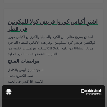
اشترِ أكياس كوروا فريش كولا للنيكوتين
في قطر
استمتع بمزيج مثالي من الكولا والفانيليا والكرز مع أكياس كوروا
كولكشن فريش كولا للنيكوتين. توفر هذه الأكياس البيضاء الفاخرة
مزيجًا استثنائيًا من نكهة الكولا الكلاسيكية مع لمسات خفيفة من
الفانيليا الناعمة ونفحات الكرز الحلوة.
مواصفات المنتج
النوع: تنسيق أبيض بالكامل
نمط الكيس: نحيف
الكمية: 18 كيس في العلبة
تركيز النيكوتين: 16.3 ملغ
الشركة المصنعة: فليفور لابز المحدودة
تجربة المذاق