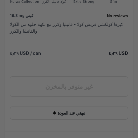
Slim
Extra Strong
كولا, فانيليا, الكرز
Kurwa Collection
16.3 mg كيس
كيرفا كولكشن فريش كولا - فانيليا وكرز مع نكهة حلوة من الكولا
والفانيليا والكرز
٤٫٣٩ USD
/ can
٤٫٣٩ USD
غير متوفر بالمخزن
نبهني عند العودة