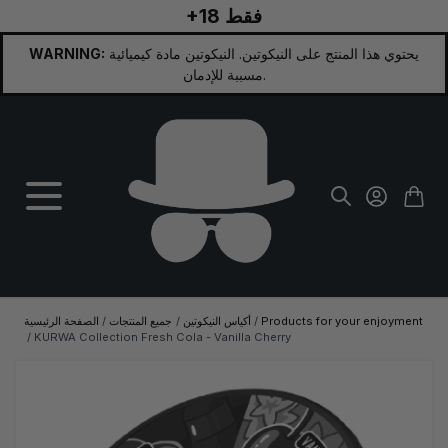
+18 فقط
تخطي إلى المحتوى
يحتوي هذا المنتج على النيكوتين. النيكوتين مادة كيميائية
WARNING:
مسببة للإدمان.
Products for your enjoyment
/
أكياس النيكوتين
/
جميع المنتجات
/
الصفحة الرئيسية
/
KURWA Collection Fresh Cola - Vanilla Cherry
الصورة الرئيسية
انقر لعرض الصورة بملء الشاشة