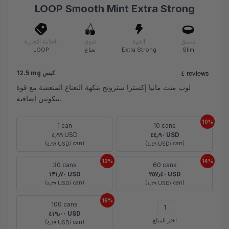
LOOP Smooth Mint Extra Strong
تنسيق
القوة
تذوق
العلامة التجارية
Slim
Extra Strong
نعناع
LOOP
12.5 mg كيس
لوب منت مانيا إكسترا سترونج بنكهة النعناع المنعشة مع قوة
نيكوتين إضافية.
10%
1 can
10 cans
٤٫٩٩ USD
٤٤٫٩٠ USD
(
/ can)
(
/ can)
٤٫٩٩ USD
٤٫٤٩ USD
12%
14%
30 cans
60 cans
١٣١٫٧٠ USD
٢٥٧٫٤٠ USD
(
/ can)
(
/ can)
٤٫٣٩ USD
٤٫٢٩ USD
16%
100 cans
٤١٩٫٠٠ USD
اختر المبلغ
(
/ can)
٤٫١٩ USD