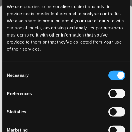
Strong
We use cookies to personalise content and ads, to
شحن سريع إلى قطر
provide social media features and to analyse our traffic.
خصومات حصرية للشراء بالجملة
We also share information about your use of our site with
عملية طلب سهلة
our social media, advertising and analytics partners who
ضمان الجودة الفاخرة
may combine it with other information that you’ve
JOIN THE
اطلب LOOP Mint Mania Extra Strong اليوم واستمتع بأسعارنا
provided to them or that they’ve collected from your use
SNUSDADDY CLUB
التنافسية وخدمة التوصيل السريع. استفد من خصومات الشراء
of their services.
بالجملة للحصول على قيمة أفضل. اكتشف لماذا أصبح LOOP الخيار
المفضل لعشاق أكياس النيكوتين في قطر.
This isn’t for everyone.
Consent
Get first access to fresh drops, hot deals, flavor
Necessary
Selection
tips and and the latest Snusdaddy news.
المزيد من المعلومات
Preferences
on your first order
Flavor
نعناع
Statistics
Email address
Strength
Extra Strong
Marketing