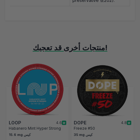
preservative (E202).
منتجات أخرى قد تعجبك!
اضغط لتخطي العرض المتحرك
اضغط للانتقال إلى التنقل في القائمة المتحركة
LOOP
DOPE
4.6
4.8
Habanero Mint Hyper Strong
Freeze #50
35 mg كيس
15.6 mg كيس