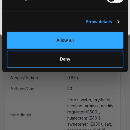
Format
Slim
CLAIM MY DISCOUNT
Brand
LOOP
I DON'T WANT IT
Show details
Producer
Another Snus Factory AB
By signing up, you score an exclusive deal and give us the green light to send you the good stuff,
promos, fresh drops, and the latest Snusdaddy news.
Type
All White
Allow all
Nicotine mg/pouch
12.5 mg
Nicotine mg/g
19.9 mg
Deny
Snus Weight/Can
12.5 g
Weight/Portion
0.63 g
Portions/Can
20
fibers, water, erythritol,
nicotine, aromas, acidity
regulator (E500),
Ingredients
humectant (E401),
sweetener (E950), salt,