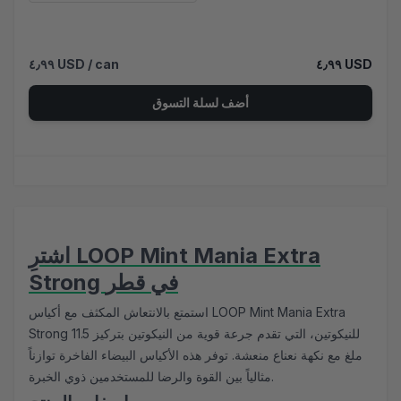
٤٫٩٩ USD
/ can
٤٫٩٩ USD
أضف لسلة التسوق
اشترِ LOOP Mint Mania Extra
Strong في قطر
استمتع بالانتعاش المكثف مع أكياس LOOP Mint Mania Extra
Strong للنيكوتين، التي تقدم جرعة قوية من النيكوتين بتركيز 11.5
ملغ مع نكهة نعناع منعشة. توفر هذه الأكياس البيضاء الفاخرة توازناً
مثالياً بين القوة والرضا للمستخدمين ذوي الخبرة.