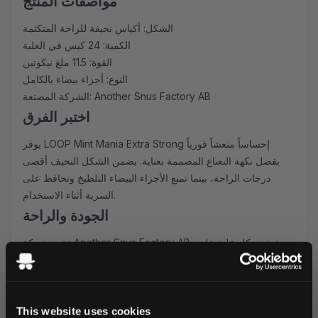
مواصفات المنتج
الشكل: أكياس نحيفة للراحة المتكتمة
الكمية: 24 كيس في العلبة
القوة: 11.5 ملغ نيكوتين
النوع: أجزاء بيضاء بالكامل
الشركة المصنعة: Another Snus Factory AB
اختبر الفرق
يوفر LOOP Mint Mania Extra Strong إحساساً منعشاً فورياً
بفضل نكهة النعناع المصممة بعناية. يضمن الشكل النحيف أقصى
درجات الراحة، بينما تمنع الأجزاء البيضاء التلطيخ وتحافظ على
السرية أثناء الاستخدام.
الجودة والراحة
تنتجه شركة Another Snus Factory AB، وتحتوي كل علبة على
24 كيساً فاخراً، مثالية للاستخدام أثناء التنقل. تضمن التركيبة المثالية
الرطوبة إطلاقاً متناسقاً للنيكوتين ورضا دائماً بالنكهة طوال تجربتك.
لماذا تختار LOOP Mint Mania Extra
This website uses cookies