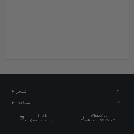
المتجر
مساعدة
Email:
WhatsApp:
info@snusdaddy.com
+46 76 309 79 92