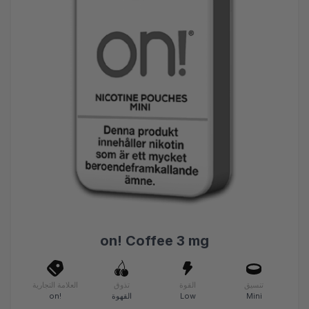
on! Coffee 3 mg
تنسيق
القوة
تذوق
العلامة التجارية
Mini
Low
القهوة
on!