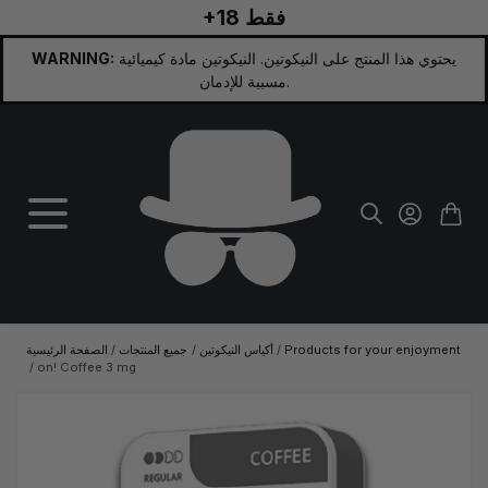
+18 فقط
تخطي إلى المحتوى
يحتوي هذا المنتج على النيكوتين. النيكوتين مادة كيميائية
WARNING:
مسببة للإدمان.
Products for your enjoyment
/
أكياس النيكوتين
/
جميع المنتجات
/
الصفحة الرئيسية
/
on! Coffee 3 mg
الصورة الرئيسية
انقر لعرض الصورة بملء الشاشة