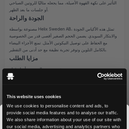
التأثير على نكهة القهوة الأصيلة، مما يجعله مثاليًا للروتين الصباحي
أو جلسات ما بعد الظهر.
الجودة والراحة
مصنوعة بواسطة Helix Sweden AB، تمثل هذه الأكياس الجودة
والابتكار السويدي. يضمن الحجم الصغير أقصى قدر من الخصوصية
مع الحفاظ على توصيل النيكوتين الأمثل. تمنع الأجزاء البيضاء
بالكامل التلوين وتوفر تجربة نظيفة مع حد أدنى من التقطير.
مزايا الطلب
شحن سريع إلى جميع أنحاء قطر
خصومات متوفرة للطلبات بالجملة
عملية دفع آمنة
ضمان المخزون الطازج
This website uses cookies
اطلب أكياس on! Coffee اليوم واستمتع بالمزيج المثالي من نكهة
القهوة ومتعة النيكوتين. استفد من أسعارنا للطلبات بالجملة لتوفير
We use cookies to personalise content and ads, to
إضافي، مع معالجة وشحن جميع الطلبات خلال 24 ساعة. اكتشف
provide social media features and to analyse our traffic.
لماذا أصبحت on! Coffee الخيار المفضل لمستخدمي أكياس
We also share information about your use of our site with
النيكوتين المميزين في قطر.
our social media, advertising and analytics partners who