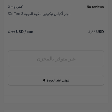
3 mg كيس
!Coffee 3 مجم أكياس نيكوتين بنكهة القهوة
٤٫٩٩ USD
/ can
٤٫٩٩ USD
غير متوفر بالمخزن
نبهني عند العودة