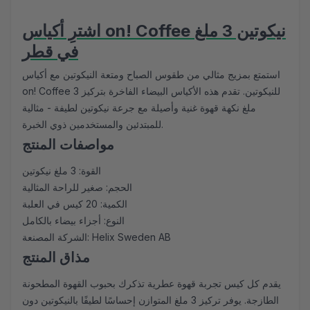
اشترِ أكياس on! Coffee نيكوتين 3 ملغ
في قطر
استمتع بمزيج مثالي من طقوس الصباح ومتعة النيكوتين مع أكياس
on! Coffee للنيكوتين. تقدم هذه الأكياس البيضاء الفاخرة بتركيز 3
ملغ نكهة قهوة غنية وأصيلة مع جرعة نيكوتين لطيفة - مثالية
للمبتدئين والمستخدمين ذوي الخبرة.
مواصفات المنتج
القوة: 3 ملغ نيكوتين
الحجم: صغير للراحة المثالية
الكمية: 20 كيس في العلبة
النوع: أجزاء بيضاء بالكامل
الشركة المصنعة: Helix Sweden AB
مذاق المنتج
يقدم كل كيس تجربة قهوة عطرية تذكرك بحبوب القهوة المطحونة
الطازجة. يوفر تركيز 3 ملغ المتوازن إحساسًا لطيفًا بالنيكوتين دون