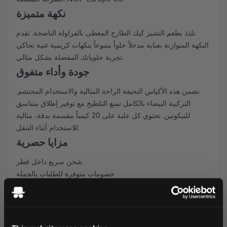
نكهة متميزة
تلذذ بطعم التشيز كيك الطازج المغطى بالفراولة الناضجة. تقدم
النكهة المتوازنة بعناية مدخلاً حلواً متبوعاً بنكهات كريمية غنية تحاكي
تجربة حلوياتك المفضلة بشكل مثالي.
جودة وأداء متفوق
تضمن هذه الأكياس النحيفة الراحة المثالية والاستخدام المحتشم.
التركيبة البيضاء بالكامل تمنع التلطيخ مع توفير إطلاق متناسق
للنيكوتين. تحتوي كل علبة على 20 كيساً مقسمة بدقة، مثالية
للاستخدام أثناء التنقل.
مزايا حصرية
شحن سريع داخل قطر
خصومات متوفرة للطلبات بالجملة
عملية طلب إلكترونية سهلة
ضمان المخزون الطازج
سواء كنت مستخدماً متمرساً لأكياس النيكوتين أو جديداً على
منتجات بابلو، تقدم أكياس تشيز كيك الفراولة هذه تجربة استثنائية.