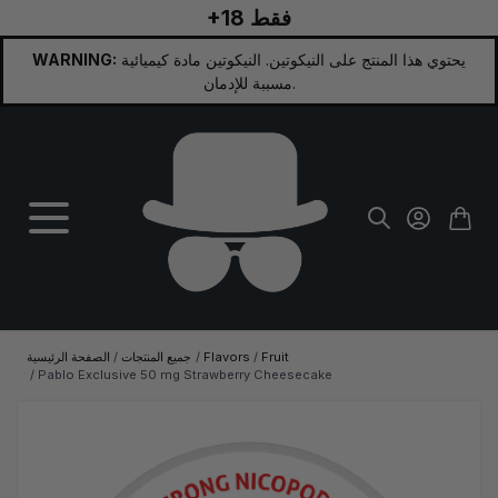
+18 فقط
تخطي إلى المحتوى
يحتوي هذا المنتج على النيكوتين. النيكوتين مادة كيميائية
WARNING:
مسببة للإدمان.
Fruit
/
Flavors
/
جميع المنتجات
/
الصفحة الرئيسية
/
Pablo Exclusive 50 mg Strawberry Cheesecake
الصورة الرئيسية
انقر لعرض الصورة بملء الشاشة