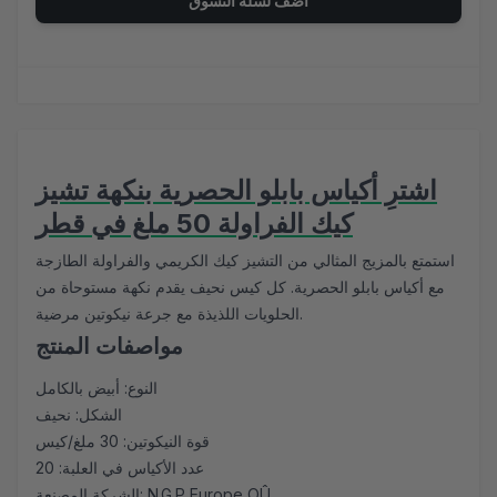
أضف لسلة التسوق
اشترِ أكياس بابلو الحصرية بنكهة تشيز
كيك الفراولة 50 ملغ في قطر
استمتع بالمزيج المثالي من التشيز كيك الكريمي والفراولة الطازجة
مع أكياس بابلو الحصرية. كل كيس نحيف يقدم نكهة مستوحاة من
الحلويات اللذيذة مع جرعة نيكوتين مرضية.
مواصفات المنتج
النوع: أبيض بالكامل
الشكل: نحيف
قوة النيكوتين: 30 ملغ/كيس
عدد الأكياس في العلبة: 20
الشركة المصنعة: N.G.P Europe OÛ