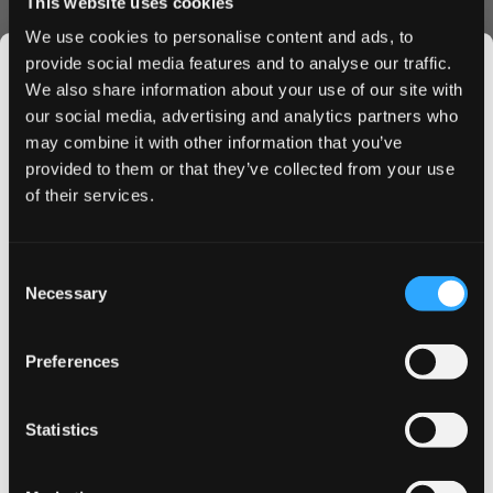
This website uses cookies
توفر قوة 30 ملغ توصيلاً مرضياً للنيكوتين مع الحفاظ على نكهة
We use cookies to personalise content and ads, to
الحلوى اللذيذة.
provide social media features and to analyse our traffic.
اطلب الآن
We also share information about your use of our site with
our social media, advertising and analytics partners who
لا تفوت هذه التجربة المتميزة لأكياس النيكوتين. اطلب أكياس بابلو
may combine it with other information that you’ve
تشيز كيك الفراولة اليوم واستمتع بخدمة الشحن السريعة وعروض
JOIN THE
provided to them or that they’ve collected from your use
خصومات الجملة. أضف إلى السلة الآن لتجربة المزيج المثالي من
SNUSDADDY CLUB
of their services.
المتعة والرضا.
This isn’t for everyone.
Consent
Get first access to fresh drops, hot deals, flavor
Necessary
Selection
tips and and the latest Snusdaddy news.
المزيد من المعلومات
Preferences
Flavor
فراولة
on your first order
Strength
Don't Go There
Statistics
Email address
Format
Slim