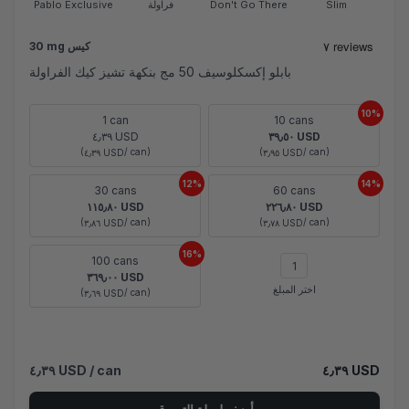
Slim
Don't Go There
فراولة
Pablo Exclusive
30 mg كيس
بابلو إكسكلوسيف 50 مج بنكهة تشيز كيك الفراولة
10%
1 can
10 cans
٤٫٣٩ USD
٣٩٫٥٠ USD
(
/ can)
(
/ can)
٤٫٣٩ USD
٣٫٩٥ USD
12%
14%
30 cans
60 cans
١١٥٫٨٠ USD
٢٢٦٫٨٠ USD
(
/ can)
(
/ can)
٣٫٨٦ USD
٣٫٧٨ USD
16%
100 cans
٣٦٩٫٠٠ USD
اختر المبلغ
(
/ can)
٣٫٦٩ USD
٤٫٣٩ USD
/ can
٤٫٣٩ USD