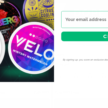
C
DOPE
0
Freeze #50
By signing up, you score an exclusive dea
35 mg كيس
10
30
60
100
1
10
30
60
ans
cans
cans
cans
can
cans
cans
cans
can
٤٫٥٩ USD
٢٫٠٥ USD
/ can
أضف لسلة التسوق
أضف لسلة التسوق