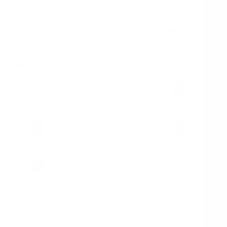
عند شراء 100 علبة. توصيل DHL Express 2–4 أيام إلى دبي وأبوظبي وجميع الإمارات.
10%
10 cans
٤٤٫٠٠ USD
(
/ can)
٤٫٤٠ USD
12%
14%
60 cans
٢٥٢٫٦٠ USD
(
/ can)
٤٫٢١ USD
16%
اختر المبلغ