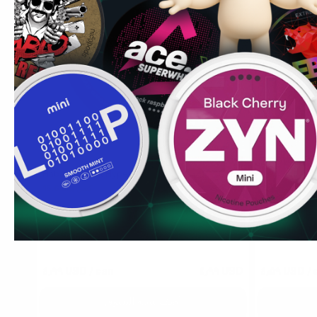
LOOP
BAOW
4.6
Habanero Mint Hyper Strong
Ice Mint
12 mg كيس
15.6 mg كيس
1
10
30
60
100
1
can
cans
cans
cans
cans
can
c
٤٫٩٩ USD
/ can
٤٫٩٩ USD
٤٫٥٩ USD
/ 
أضف لسلة التسوق