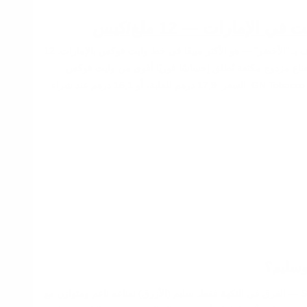
لإمارات — 12 ملغ/كيس
وايت فوكس دبل منت — المعروف بـ "الأخضر" — هو الأكثر مبيعًا في خط وايت فوكس بالإمارات. 12
 Slim، مع نكهة نعناع مزدوج مكثفة تُطلق إحساسًا فوريًا أقوى من وايت فوكس
سليم. تُصنَّع بواسطة GN Tobacco Sweden AB. السعر: 17,9 درهم للعلبة، أو 15,1 درهم عند شراء
وسليم؟
كلاهما بـ 12 ملغ/كيس وتنسيق Slim — الفرق في النكهة فقط. سليم (الأزرق) نعناعه ناعم ومتوازن مع