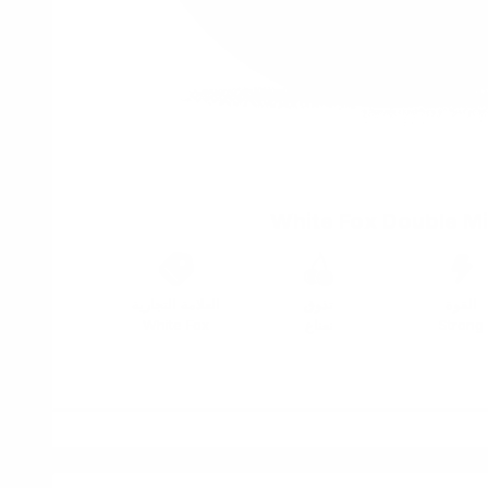
White Fox Double Mi
القوة
تذوق
العلامة التجارية
Strong
نعناع
White Fox