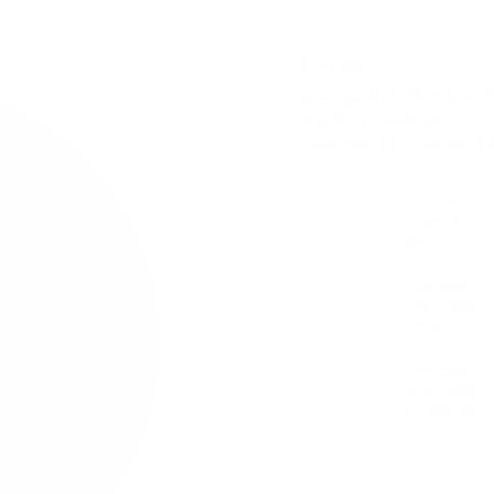
12 mg كيس
وايت فوكس دبل منت (الأخضر) — 12 ملغ/كيس بتنسيق Slim. الأكثر مبيعًا في الإمارات من
خط وايت فوكس. نكهة نعناع مزدوج مكثفة وسريعة. السعر: 17,9 درهم للعلبة، أو 15,1 درهم
1 can
٤٫٨٩ USD
(
/ can)
٤٫٨٩ USD
30 cans
١٢٩٫٠٠ USD
(
/ can)
٤٫٣٠ USD
100 cans
٤١١٫٠٠ USD
(
/ can)
٤٫١١ USD