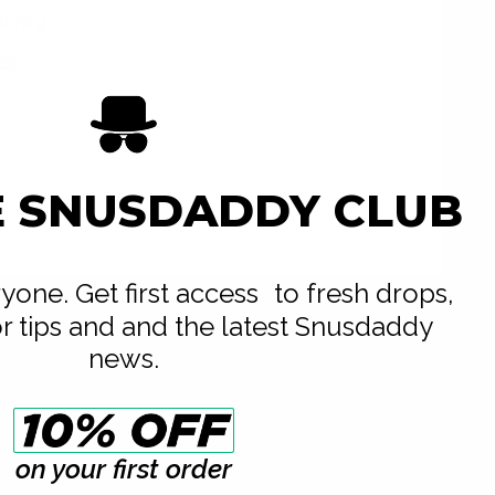
0.75 g
20
E SNUSDADDY CLUB
eryone. Get first access to fresh drops,
or tips and and the latest Snusdaddy
news.
يمكن التنقل عبر عناصر المعرض المتحرك باستخدام مفتاح التبويب. يمكنك تخطي المعرض المتحرك أو الانتقال مباشرة إلى التنقل في المعرض المتحرك باستخدام روابط التخطي.
on your first order