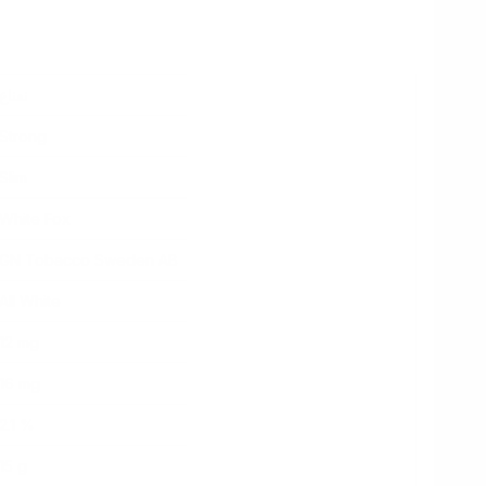
نعناع
Strong
Slim
White Fox
GN Tobacco Sweden AB
All White
12 mg
16 mg
2.1 %
15 g