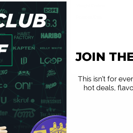
Drip-rate منخفض. دبل منت 
Weight/Portion
عند وضع الكيس. إذا كنت تفضل نكه
أكثر هدوءًا وثباتًا طوال الجلسة، ا
Portions/Can
ملاحظة إيريك:
دبل منت هو الخ
يتوافق مع ما نراه في أسواق ا
الحار: الإحساس بالتبريد أكثر
المنطقي للاستخدام اليومي في
JOIN TH
للمقارنة الكاملة بين جميع أنواع
This isn’t for ev
hot deals, flav