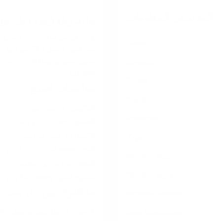
المزيد من المعلومات
وايت فوكس دبل منت في ا
Flavor
ملغ/كيس بتنسيق
Strength
100 علبة.
Format
مواصفات المنتج
Brand
النيكوتين:
12 ملغ/كيس
Producer
التنسيق:
Slim — رفيع وضيق
الكمية:
20 كيس في العلبة
Type
النوع:
All White — لا تبغ، لا بقع
Nicotine mg/pouch
النكهة:
نعناع مزدوج مكثف
Nicotine mg/g
مستوى القوة:
Strong (12 ملغ)
ما الفرق بين دبل منت 
Nicotine Content
Snus Weight/Can