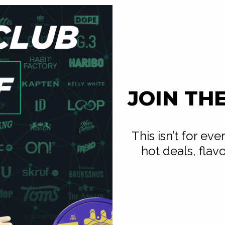
JOIN TH
This isn’t for ev
hot deals, flav