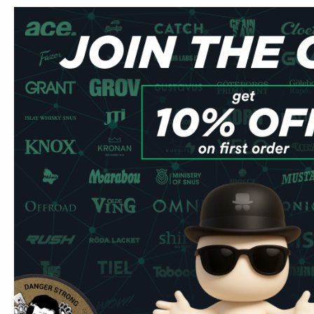
المزيد من المعلومات
Flavor
خوخ
Strength
Normal
Format
Slim
Brand
White Gold
Producer
Silverton AB
Type
All White
Nicotine mg/pouch
6 mg
Nicotine mg/g
12 mg
Snus Weight/Can
10 g
Weight/Portion
0.5 g