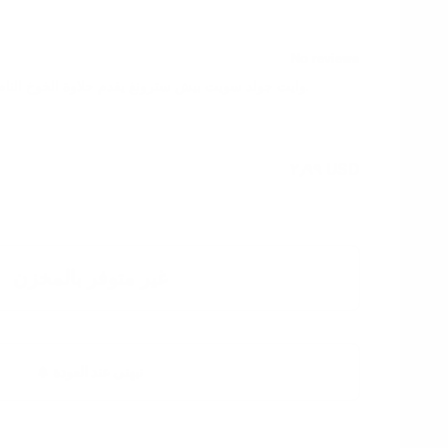
وايت جولد سويت بيش سترونغ يقدم حلاوة الخوخ الناضج مع ملف فاكهي هادئ وحيوي.
٢٫٩٩ USD
غير متوفر بالمخزن
نبهني عند العودة