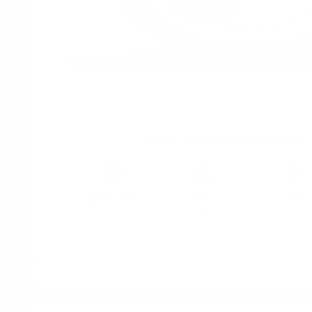
White Gold Sweet Peach
القوة
تذوق
العلامة التجارية
Normal
خوخ
White Gold