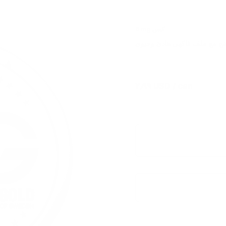
6 mg كيس
٢٫٩٩ USD
/ can