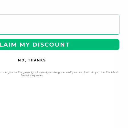
LAIM MY DISCOUNT
NO, THANKS
l and give us the green light to send you the good stuff, promos, fresh drops, and the latest
Snusdaddy news.