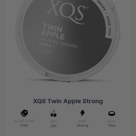
XQS Twin Apple Strong
تنسيق
القوة
تذوق
العلامة التجارية
Slim
Strong
تفاح
XQS