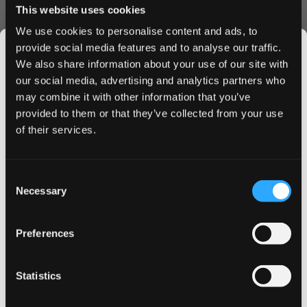
This website uses cookies
كل كيس بعناية لضمان إطلاق متناسق للنيكوتين ونكهة تدوم طويلاً.
لماذا تختار XQS Twin Apple Strong
We use cookies to personalise content and ads, to
provide social media features and to analyse our traffic.
شحن سريع داخل قطر
We also share information about your use of our site with
خصومات متوفرة للطلبات بالجملة
our social media, advertising and analytics partners who
ضمان المخزون الطازج
may combine it with other information that you’ve
JOIN THE
عملية طلب إلكترونية سهلة
provided to them or that they’ve collected from your use
SNUSDADDY CLUB
تغليف آمن
of their services.
مثالي للمبتدئين والمستخدمين ذوي الخبرة، يقدم XQS Twin
Apple Strong تجربة نيكوتين متوازنة بتركيز 8 ملغ. يوفر مزيج
This isn’t for everyone.
التفاح المتطور بديلاً ممتعاً لمنتجات النيكوتين التقليدية، مما يجعله
Consent
Get first access to fresh drops, hot deals, flavor
مثالياً لأي وقت من اليوم.
Necessary
Selection
tips and and the latest Snusdaddy news.
اطلب الآن
Preferences
استفد من أسعارنا التنافسية والتوصيل السريع. اطلب XQS Twin
on your first order
Apple Strong اليوم واستمتع بخصومات الجملة على العلب
المتعددة. اكتشف لماذا يختار المزيد من العملاء في قطر XQS لتلبية
Statistics
احتياجاتهم من أكياس النيكوتين. اشترِ الآن لضمان مخزونك من
Email address
أكياس النيكوتين الفاخرة بنكهة التفاح.