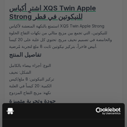
اشترِ أكياس XQS Twin Apple
Strong للنيكوتين في قطر
استمتع بالنكهة المنعشة لأكياس XQS Twin Apple Strong
للنيكوتين، التي تجمع بين مزيج مثالي من نكهات التفاح الحلوة
والحامضة في تصميم نحيف مريح. تحتوي كل علبة على 20 كيساً
أبيض فاخراً، بتركيز نيكوتين ثابت 8 ملغ لتجربة مُرضية.
تفاصيل المنتج
النوع: أجزاء بيضاء بالكامل
الشكل: نحيف
تركيز النيكوتين: 8 ملغ/كيس
الكمية: 20 كيساً في العلبة
نكهة: مزيج التفاح المزدوج
جودة وتجربة متميزة
يجمع XQS Twin Apple Strong بين نوعين مميزين من التفاح
لخلق تجربة نكهة فريدة. يضمن الشكل النحيف وضعاً مريحاً وغير
ملحوظ تحت الشفة، بينما تمنع الأجزاء البيضاء أي تلوين. تم تصنيع