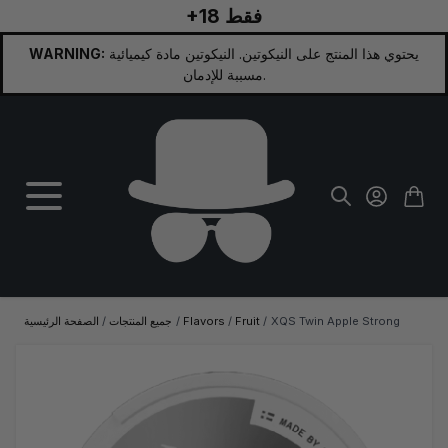
+18 فقط
تخطي إلى المحتوى
يحتوي هذا المنتج على النيكوتين. النيكوتين مادة كيميائية
WARNING:
مسببة للإدمان.
XQS Twin Apple Strong
/
Fruit
/
Flavors
/
جميع المنتجات
/
الصفحة الرئيسية
الصورة الرئيسية
انقر لعرض الصورة بملء الشاشة