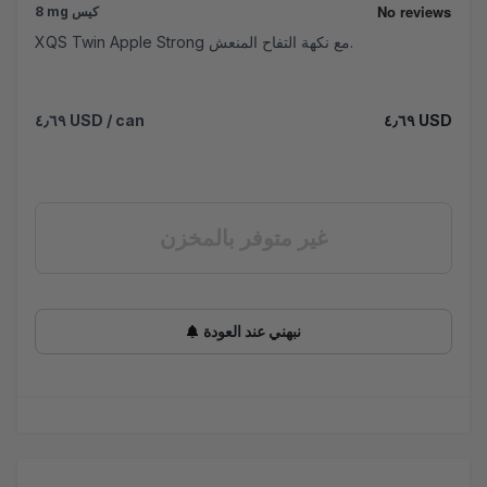
8 mg كيس
XQS Twin Apple Strong مع نكهة التفاح المنعش.
٤٫٦٩ USD
/ can
٤٫٦٩ USD
غير متوفر بالمخزن
نبهني عند العودة