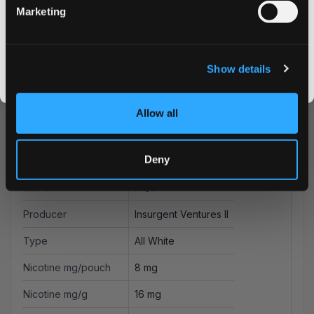
Marketing
CLAIM MY DISCOUNT
I DON'T WANT IT
المزيد من المعلومات
Show details
By signing up, you score an exclusive deal and give us the green light to send you the good stuff,
promos, fresh drops, and the latest Snusdaddy news.
Flavor
تفاح
Allow all
Strength
Strong
Deny
Format
Slim
Brand
XQS
Producer
Insurgent Ventures II
Type
All White
Nicotine mg/pouch
8 mg
Nicotine mg/g
16 mg