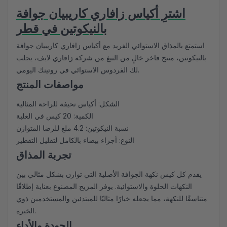
اشترِ أكياس زافاري كاريبيان جوافة
بالنيكوتين في قطر
استمتع بالمذاق الاستوائي الفريد مع أكياس زافاري كاريبيان جوافة
بالنيكوتين، منتج فاخر خالٍ من التبغ من شركة زافاري لايف، يجلب
لك الفردوس الاستوائي في روتينك اليومي.
مواصفات المنتج
الشكل: أكياس نحيفة للراحة المثالية
الكمية: 20 كيس في العلبة
نسبة النيكوتين: 4.2 ملغ للرضا المتوازن
النوع: أجزاء بيضاء بالكامل لتقليل التقطير
تجربة المذاق
يقدم كل كيس نكهة الجوافة الأصلية التي توازن بشكل مثالي بين
النكهات الحلوة والاستوائية. يوفر المزيج المصنوع بعناية إطلاقًا
متناسقًا للنكهة، مما يجعله خيارًا مثاليًا للمبتدئين والمستخدمين ذوي
الخبرة.
الجودة والأداء