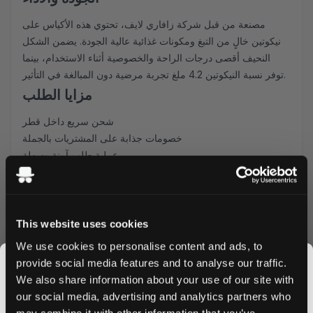
مصنعة من قبل شركة زافاري لايف، تحتوي هذه الأكياس على
نيكوتين خالٍ من التبغ ومكونات غذائية عالية الجودة. يضمن الشكل
النحيف أقصى درجات الراحة والخصوصية أثناء الاستخدام، بينما
توفر نسبة النيكوتين 4.2 ملغ تجربة مرضية دون المبالغة في التأثير.
مزايا الطلب
شحن سريع داخل قطر
خصومات جذابة على المشتريات بالجملة
عملية طلب آمنة وسهلة
ضمان توفير مخزون طازج
اطلب أكياس زافاري كاريبيان جوافة بالنيكوتين اليوم واستمتع
بأسعارنا التنافسية وخدمة التوصيل السريع. اشترِ بكميات كبيرة
للحصول على خصومات حصرية وتأكد من عدم نفاد نكهتك الاستوائية
This website uses cookies
المفضلة.
We use cookies to personalise content and ads, to
دعوة للشراء
provide social media features and to analyse our traffic.
We also share information about your use of our site with
أضف زافاري كاريبيان جوافة إلى سلة مشترياتك الآن واختبر المزيج
our social media, advertising and analytics partners who
المثالي من المتعة الاستوائية والجودة الفاخرة. يتم شحن الطلبات
may combine it with other information that you’ve