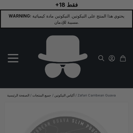
+18 فقط
تخطي إلى المحتوى
يحتوي هذا المنتج على النيكوتين. النيكوتين مادة كيميائية
WARNING:
مسببة للإدمان.
Zafari Carribean Guava
/
أكياس النيكوتين
/
جميع المنتجات
/
الصفحة الرئيسية
الصورة الرئيسية
انقر لعرض الصورة بملء الشاشة