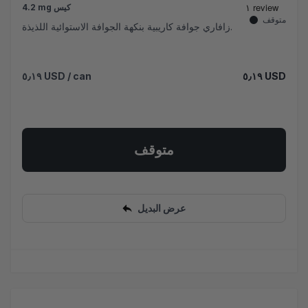
4.2 mg كيس
متوقف
زافاري جوافة كاريبية بنكهة الجوافة الاستوائية اللذيذة.
٥٫١٩ USD
/ can
٥٫١٩ USD
متوقف
عرض البديل