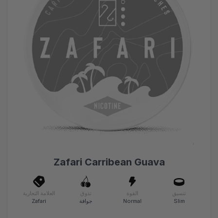
Zafari Carribean Guava
تنسيق
القوة
تذوق
العلامة التجارية
Slim
Normal
جوافة
Zafari