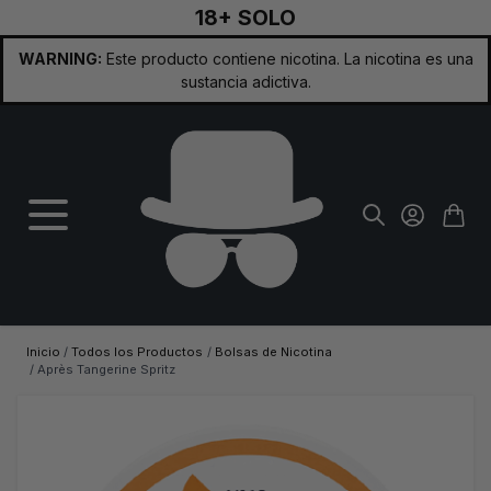
18+ SOLO
Ir al contenido
WARNING:
Este producto contiene nicotina. La nicotina es una
sustancia adictiva.
Inicio
/
Todos los Productos
/
Bolsas de Nicotina
/
Après Tangerine Spritz
Imagen principal
Haga clic para ver la imagen a pantalla completa