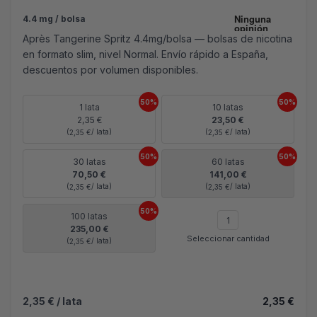
4.4 mg / bolsa
Après Tangerine Spritz 4.4mg/bolsa — bolsas de nicotina
en formato slim, nivel Normal. Envío rápido a España,
descuentos por volumen disponibles.
50%
50%
1 lata
10 latas
2,35 €
23,50 €
(
/ lata)
(
/ lata)
2,35 €
2,35 €
50%
50%
30 latas
60 latas
70,50 €
141,00 €
(
/ lata)
(
/ lata)
2,35 €
2,35 €
50%
100 latas
235,00 €
Seleccionar cantidad
(
/ lata)
2,35 €
2,35 €
/ lata
2,35 €