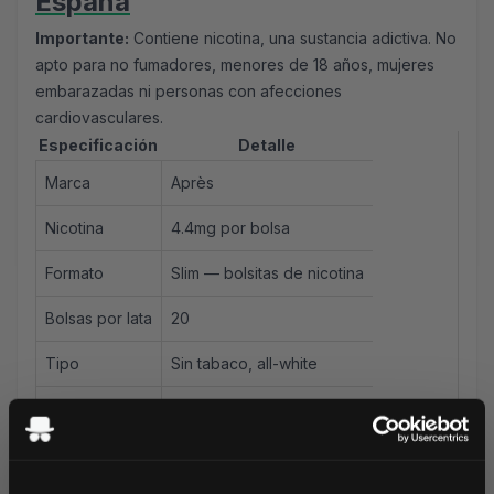
España
Importante:
Contiene nicotina, una sustancia adictiva. No
apto para no fumadores, menores de 18 años, mujeres
embarazadas ni personas con afecciones
cardiovasculares.
Especificación
Detalle
Marca
Après
Nicotina
4.4mg por bolsa
Formato
Slim —
bolsitas de nicotina
Bolsas por lata
20
Tipo
Sin tabaco, all-white
Fuerza
Normal
A 6mg, esta es la concentración más habitual entre
usuarios que han dejado de fumar recientemente —