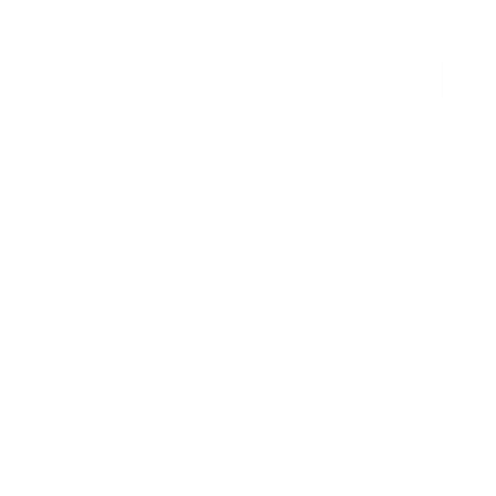
4,79 €
Avisarme