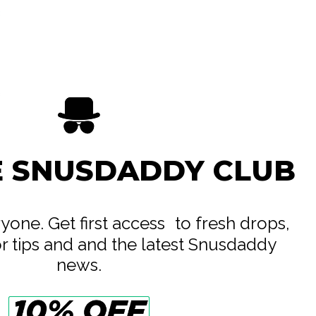
o
e
E SNUSDADDY CLUB
eryone. Get first access to fresh drops,
or tips and and the latest Snusdaddy
news.