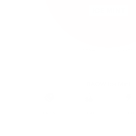
BAOW Ice Mint
Marca
Sabor
Fuerza
BAOW
Menta
Fuerte