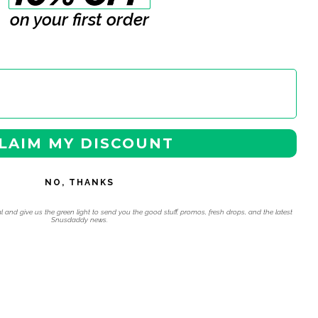
on your first order
LAIM MY DISCOUNT
NO, THANKS
l and give us the green light to send you the good stuff, promos, fresh drops, and the latest
Snusdaddy news.