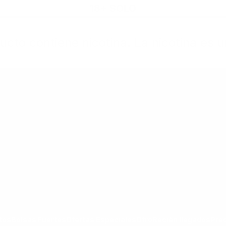
18+ SOLO
cto contiene nicotina. La nicotina es u
rtas Especiales
Otro
Recién llegados
Precio Nuevo
goría Todos los Productos
ar submenú de la categoría Bolsas Fuertes
Mostrar submenú de la categoría Ofertas Espec
Mostrar submenú de la categoría Otro
tos
Bolsas Fuertes
Ofertas Especiales
Otro
Recién llegados
Pre