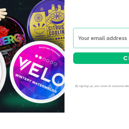
ogo de BAOW en España
para
a es adecuada para mí? A
es es imprescindible. Si
ediatamente y baja un nivel
d — el frescor intenso
C
ina aguanta 40 minutos. Lo
 quieran un sustituto con
e de un mentolado fuerte es
lencia que me lo confirman
By signing up, you score an exclusive dea
os que te pueden gustar!