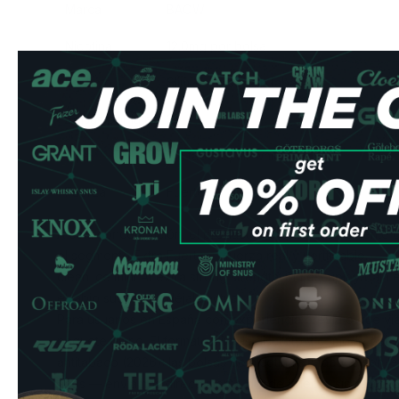
Marca
BAOW
Nicotina
12.0mg por bolsa
Formato
Slim —
bolsas sin tabaco
Bolsas por lata
20
Tipo
Sin tabaco, all-white
Fuerza
Fuerte
A esta concentración, el producto compite directamente co
el segmento Extra Fuerte — fuerza real y verificable.
clean ice mint At
extra strong
strength. Sin escupir y baj
el labio superior y déjala actuar.
Para usuarios en España con experiencia previa o que v
paquete diario. El formato slim es discreto y cómodo para
antitabaco (2026): las bolsas de nicotina sin tabaco son 
años — enviamos directamente desde Suecia, sin restricc