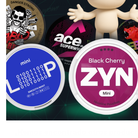
BAOW — Gama completa en España
Este producto está a 12.0mg — nivel
Fuerte
.
Ver el catál
comparar todos los sabores y fuerzas disponibles.
Pregunta frecuente en España:
¿Cómo sé si esta fuerz
este nivel, la experiencia con bolsas de nicotina más suav
notas mareos, náuseas o palpitaciones, retira la bolsa inm
de fuerza.
Más sobre seguridad.
Consejo de Erik:
A partir de 8mg la menta llega de verda
aparece en los primeros 30 segundos y el golpe de nicot
recomiendo a fumadores de más de un paquete diario que
impacto real. En verano, en España, el efecto refrescant
especialmente agradable — y hay clientes en Sevilla y Va
cada semana.
Todos los productos de BAOW en España
.
¡Hemos encontrado otros product