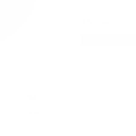
4,79 €
/ lata
Formato
Delgado