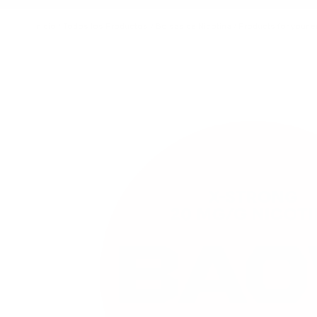
Inicio
/
Todos los Productos
/
Bolsas de Nicotina
/
Products for your 
Imagen principal
Haga clic para ver la imagen a pantalla completa