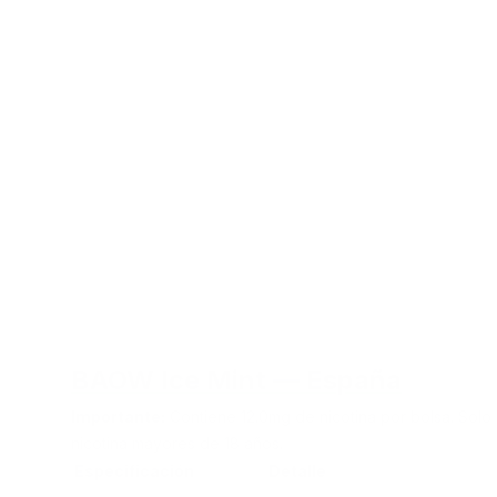
BAOW Ice Mint — España
Importante:
Contiene 12.0mg de nicotina por bolsa. Solo 
nicotina mayores de 18 años.
Especificación
Detalle