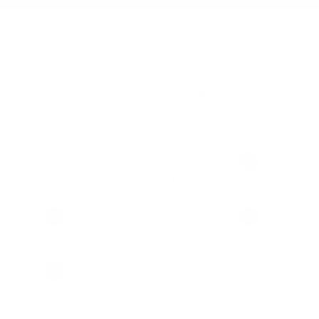
 — bolsas de nicotina en formato slim, nivel Fuerte.
cia. Envío rápido a España, descuentos por volumen.
10%
10 latas
43,10 €
(
/ lata)
4,31 €
12%
14%
60 latas
247,20 €
(
/ lata)
4,12 €
16%
Seleccionar cantidad