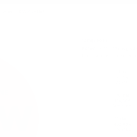
enjoyment
/
BAOW Ice Mint
12 mg / bolsa
BAOW Ice Mint 12.0mg/bolsa
Para usuarios con experien
1 lata
4,79 €
(
/ lata)
4,79 €
30 latas
126,60 €
(
/ lata)
4,22 €
100 latas
402,00 €
(
/ lata)
4,02 €