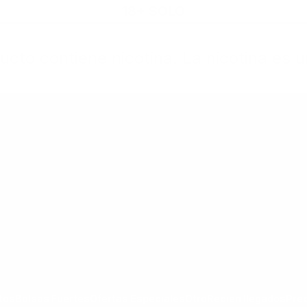
18+ SOLO
cto contiene nicotina. La nicotina es u
rtas Especiales
Otro
Recién llegados
Precio Nuevo
goría Todos los Productos
ar submenú de la categoría Bolsas Fuertes
Mostrar submenú de la categoría Ofertas Espec
Mostrar submenú de la categoría Otro
tos
Bolsas Fuertes
Ofertas Especiales
Otro
Recién llegados
Pre