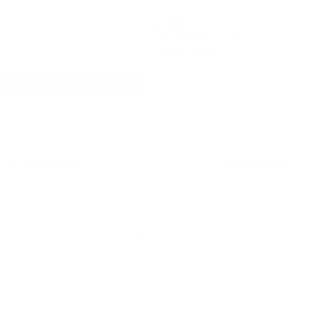
LOOP
0
Red Chili Melon Strong
9.4 mg / bolsa
Descontinuado
No está disponible
Alternativa
Avisarme