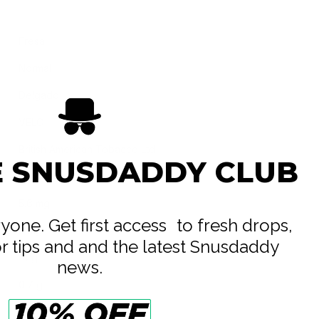
Fresa
Normal
Delgado
VELO
British American Tobacco Ltd
E SNUSDADDY CLUB
All White
5.6 mg
eryone. Get first access to fresh drops,
8 mg
or tips and and the latest Snusdaddy
14 g
news.
0.7 g
20