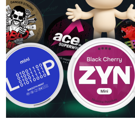
abrumador.
VELO Ruby Berry at 5.6mgmg/bolsa is a mixed berry profile
berry blend. Part of VELO's fruit gama where the brand co
complexity than single-note competitors. Sin escupir y b
bajo el labio superior y déjala actuar.
Para usuarios en España que buscan una alternativa discre
olor, sin humo, sin residuos. Cabe en cualquier bolsillo y e
transporte, la oficina o interiores. Sí es legal en España
enviamos directamente desde Suecia.
Comprar snus
.
VELO — Gama completa en España
Este producto está a 5.6mg — nivel
Normal
.
Ver el catálo
comparar todos los sabores y fuerzas disponibles.
Pregunta frecuente en España:
¿Puedo usar esto en el 
públicos? Sí — las bolsas de nicotina no producen humo, v
completamente discretas para cualquier entorno.
Más sobr
Consejo de Erik:
Las bayas a concentración Normal son
alguien me dice que la menta le ha cansado. El golpe de n
perfil de sabor es más amable para sesiones largas. Los c