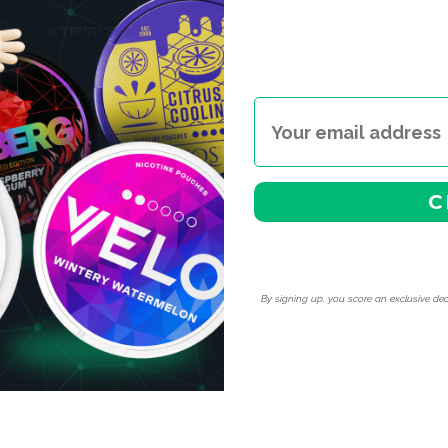
 — bright, slightly sharp
nsistently delivers more
aja en humedad — colócala
ta al tabaco o el vapeo: sin
s válido para usar en el
 para mayores de 18 años —
C
go de VELO en España
para
By signing up, you score an exclusive dea
trabajo o en espacios
apor ni olor. Son
e el uso en público.
 mi recomendación cuando
icotina es el mismo, pero el
lientes que trabajan en