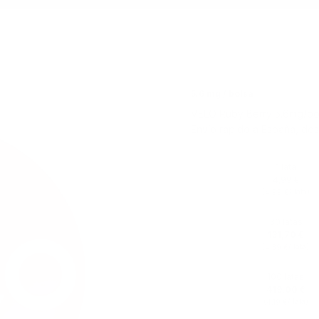
5.6 mg / bolsa
VELO Ruby Berry 5.6mg/bols
Envío rápido a España, de
1 lata
4,99 €
(
/ lata)
4,99 €
30 latas
131,70 €
(
/ lata)
4,39 €
100 latas
419,00 €
(
/ lata)
4,19 €