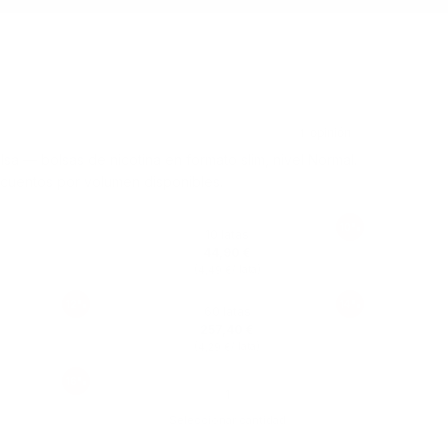
a — bolsas de nicotina en formato slim, nivel Normal.
scuentos por volumen disponibles.
10%
10 latas
44,90 €
(
/ lata)
4,49 €
12%
14%
60 latas
257,40 €
(
/ lata)
4,29 €
16%
Seleccionar cantidad