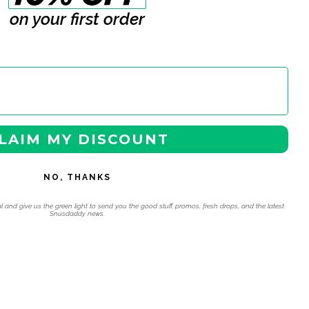
on your first order
LAIM MY DISCOUNT
NO, THANKS
l and give us the green light to send you the good stuff, promos, fresh drops, and the latest
Snusdaddy news.