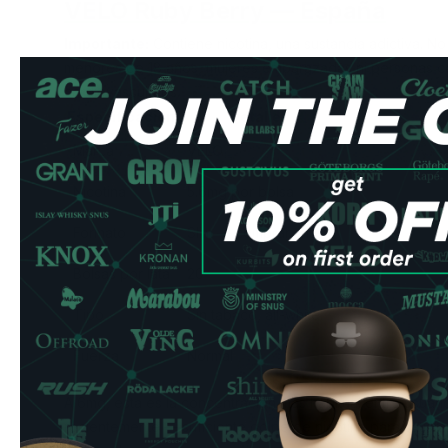
VELO Ruby Berry — España
Importante:
Contiene nicotina, una sustancia adictiva. N
menores de 18 años, mujeres embarazadas ni personas c
cardiovasculares.
Especificación
Detalle
Marca
VELO
Nicotina
5.6mg por bolsa
Formato
Slim —
comprar snus
Bolsas por lata
20
Tipo
Sin tabaco, all-white
Fuerza
Normal
A 6mg, esta es la concentración más habitual entre usuar
recientemente — suficiente golpe de nicotina para satisfac