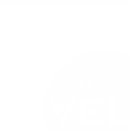
Inicio
/
Todos los Productos
/
Sabores
/
Fruta
/
VELO Ruby Berry
Imagen principal
Haga clic para ver la imagen a pantalla completa