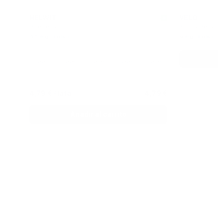
HELWIT
VELO
5
Blueberry
Blushy Berry
4.5 mg / bolsa
6 mg / bolsa
1
10
30
60
100
lata
latas
latas
latas
latas
4,79 €
/ lata
4,79 €
Añadir al carrito