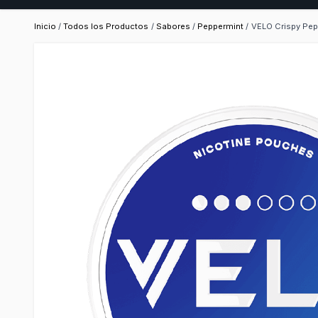
Inicio
/
Todos los Productos
/
Sabores
/
Peppermint
/
VELO Crispy Pep
Imagen principal
Haga clic para ver la imagen a pantalla completa