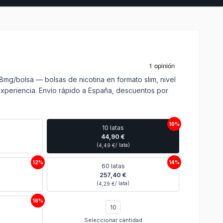
mg/bolsa — bolsas de nicotina en formato slim, nivel
experiencia. Envío rápido a España, descuentos por
10%
10 latas
44,90 €
(
/ lata)
4,49 €
12%
14%
60 latas
257,40 €
(
/ lata)
4,29 €
16%
Seleccionar cantidad