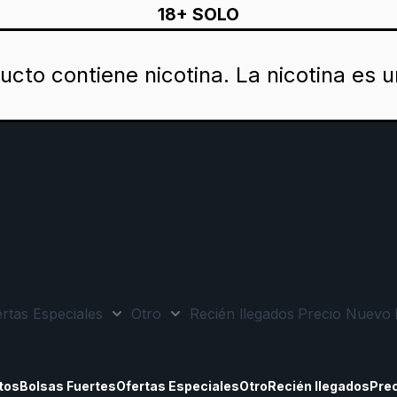
18+ SOLO
cto contiene nicotina. La nicotina es u
rtas Especiales
Otro
Recién llegados
Precio Nuevo
goría Todos los Productos
ar submenú de la categoría Bolsas Fuertes
Mostrar submenú de la categoría Ofertas Espec
Mostrar submenú de la categoría Otro
tos
Bolsas Fuertes
Ofertas Especiales
Otro
Recién llegados
Pre