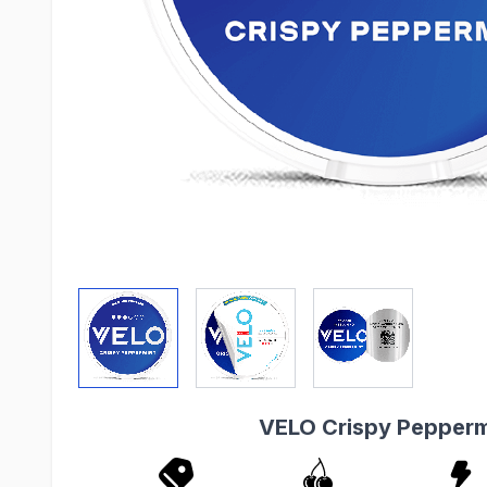
View larger image
View larger image
View larger imag
VELO Crispy Pepperm