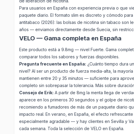
de liberación de nicotina.
Para usuarios en España con experiencia previa o que v
paquete diario. El formato slim es discreto y cómodo para
antitabaco (2026): las bolsas de nicotina sin tabaco son 
años — enviamos directamente desde Suecia, sin restricc
VELO — Gama completa en España
Este producto está a 9.8mg — nivel
Fuerte
.
Gama complet
comparar todos los sabores y fuerzas disponibles.
Pregunta frecuente en España:
¿Cuánto tiempo dura un
nivel? Al ser un producto de fuerza media-alta, la mayorí
mantienen entre 20 y 35 minutos — suficiente para aprove
completo sin sobrepasar la tolerancia.
Más sobre duración
Consejo de Erik:
A partir de 8mg la menta llega de verda
aparece en los primeros 30 segundos y el golpe de nicot
recomiendo a fumadores de más de un paquete diario que
impacto real. En verano, en España, el efecto refrescant
especialmente agradable — y hay clientes en Sevilla y Va
cada semana.
Toda la selección de VELO en España
.