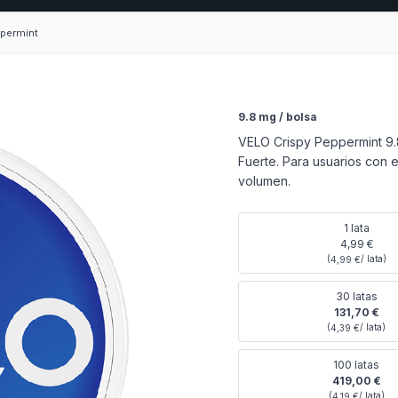
permint
9.8 mg / bolsa
VELO Crispy Peppermint 9.8
Fuerte. Para usuarios con 
volumen.
1 lata
4,99 €
(
/ lata)
4,99 €
30 latas
131,70 €
(
/ lata)
4,39 €
100 latas
419,00 €
(
/ lata)
4,19 €