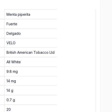
Menta piperita
Fuerte
Delgado
VELO
British American Tobacco Ltd
All White
9.8 mg
14 mg
14 g
0.7 g
20