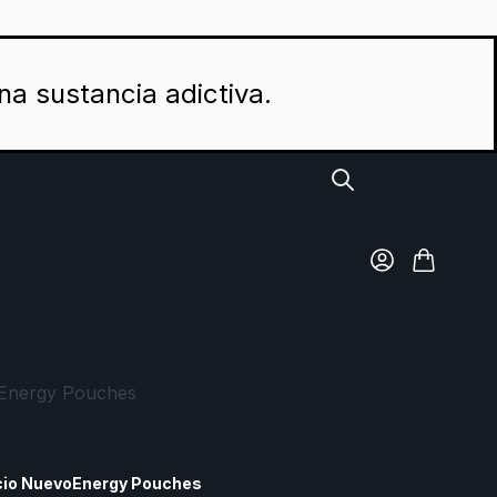
na sustancia adictiva.
Energy Pouches
iales
cio Nuevo
Energy Pouches