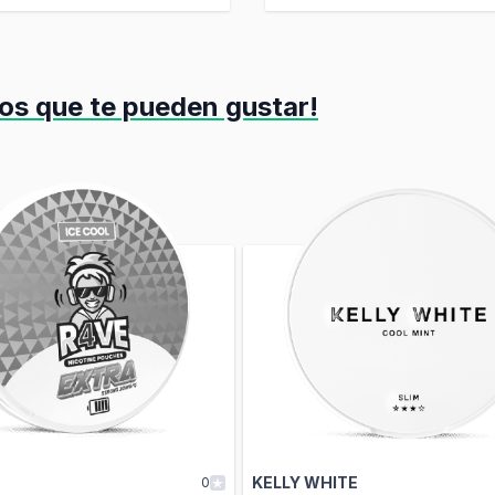
os que te pueden gustar!
el tabulador. Puede omitir el carrusel o ir directamente a la navega
KELLY WHITE
0