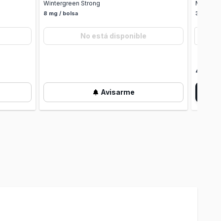
Wintergreen Strong
Mint
8 mg / bolsa
3.5 mg / 
1
No está disponible
lata
4,79 €
Avisarme