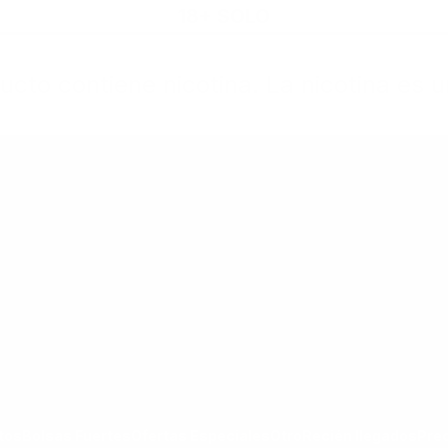
18+ SOLO
cto contiene nicotina. La nicotina es u
rtas Especiales
Otro
Recién llegados
Precio Nuevo
goría Todos los Productos
ar submenú de la categoría Bolsas Fuertes
Mostrar submenú de la categoría Ofertas Espec
Mostrar submenú de la categoría Otro
tos
Bolsas Fuertes
Ofertas Especiales
Otro
Recién llegados
Pre