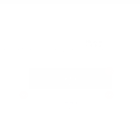
 mini cola. Apta para veganos y llena de sabor clásico
10%
3 bolsas
6,72 €
(
/ bolsa)
2,24 €
15%
20%
10 bolsas
19,90 €
(
/ bolsa)
1,99 €
ad