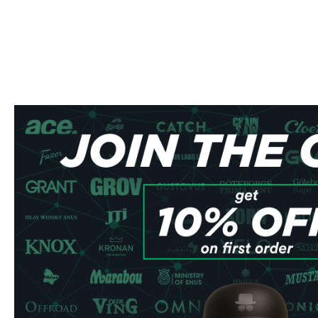
Mini caramelos de gelatina sabor cola ácida. Sin gelatina
Hechos con almidón de trigo y pueden contener trazas de