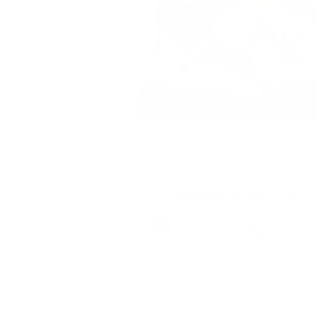
Colanappar Mini Sura 
Marca
Sabor
Candy People
Refresco