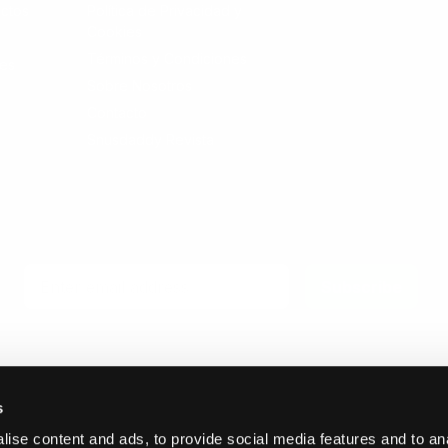
ctos
Política de Privacidad y
Cookies
Términos y Condiciones
les
Sobre Nosotros
Contacto
Snusdaddy Revista
Email
Subscribe
s
ise content and ads, to provide social media features and to an