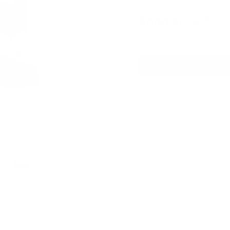
Ahorrar: 10%
2,24 €
/ bolsa
70 g
Formato
Dulce