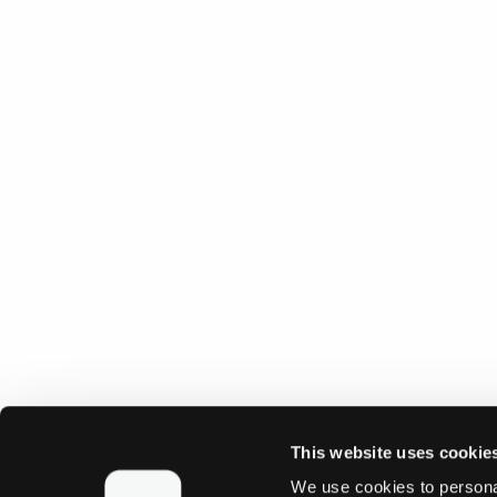
Todos los Produ
Bolsas Fuertes
Ofertas Especia
Otro
Recién llegados
Precio Nuevo
Energy Pouches
This website uses cookie
We use cookies to personal