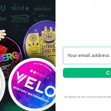
Marca
Fabricante
Tipo
Peso del Snus/Lata
Ingredientes
C
By signing up, you score an exclusive dea