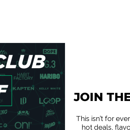
 y aptos para veganos.
JOIN TH
Más Información
 gluten.
Sabor
This isn’t for ev
Formato
hot deals, flav