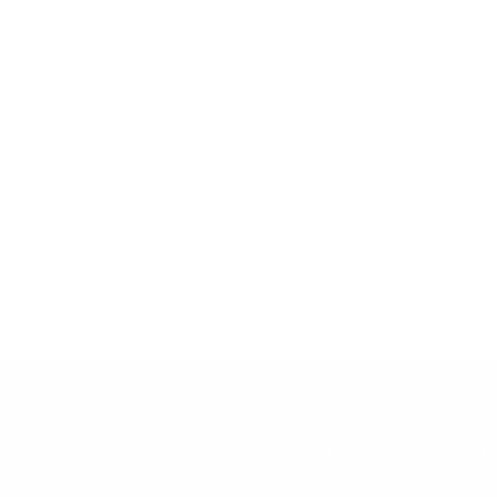
Email:
AYUDA
info@snusdaddy.com
+
Preguntas Frecuentes