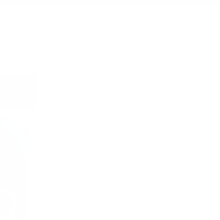
Gomitas agrias en forma de
a cola.
1 bolsa
2,49 €
(
/ bolsa)
2,49 €
5 bolsas
10,60 €
(
/ bolsa)
2,12 €
Seleccionar cantid