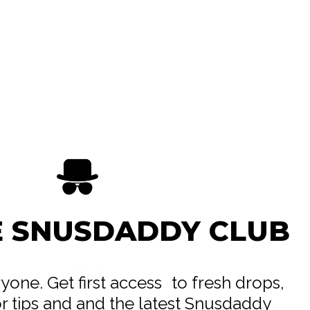
E SNUSDADDY CLUB
Refresco
eryone. Get first access to fresh drops,
Dulce
or tips and and the latest Snusdaddy