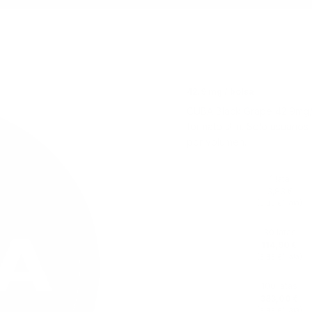
42.9 mg / bolsa
CUBA Black Grape 42.9mg/b
formato slim. Solo usuario
por volumen.
1 lata
3,83 €
(
/ lata)
3,83 €
30 latas
114,90 €
(
/ lata)
3,83 €
100 latas
383,00 €
(
/ lata)
3,83 €