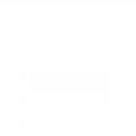
olsa — bolsas de nicotina de alta potencia en
s experimentados. Envío rápido a España, descuentos
20%
20%
10 latas
38,30 €
(
/ lata)
3,83 €
20%
20%
60 latas
229,80 €
(
/ lata)
3,83 €
20%
Seleccionar cantidad