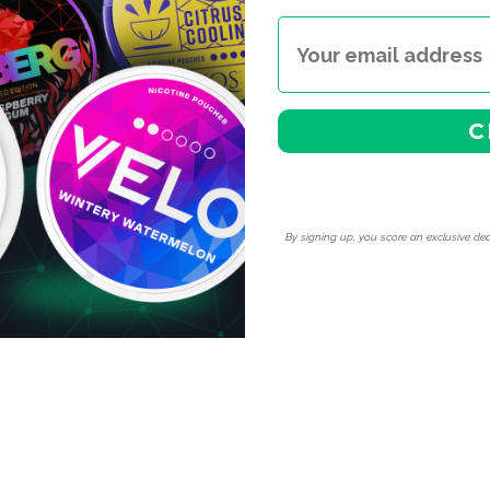
a sesión, it settles into a
medad — colócala bajo el
 establecida. Sí es legal
 desde Suecia. Consulta
C
o este rango por primera
os los productos de CUBA
By signing up, you score an exclusive dea
ponibles.
ndan usar estas bolsas de
2.9mg por bolsa), la mayoría
utos para un golpe de
e seguridad.
bor amable puede engañar. A
entemente del perfil de
uper Fuerte. Primera sesión: