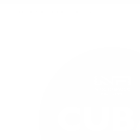
Inicio
/
Todos los Productos
/
Sabores
/
Uva
/
CUBA Black Grape
Imagen principal
Haga clic para ver la imagen a pantalla completa