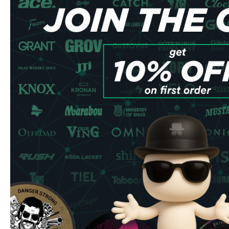
Especificación
Detalle
Marca
CUBA
Nicotina
42.9mg por bolsa
Formato
Slim —
comprar snus
Bolsas por lata
20
Tipo
Sin tabaco, all-white
Fuerza
Don't Go There
En el nivel más alto del mercado, comparable a Iceberg (
con experiencia consolidada en el segmento Don't Go Th
Grape is a complex sabor proposition — somewhere betwe
grapes, the richness of wine, and the sharpness of grap
lands closer to the sweeter, darker end of that spectrum: a
note that se mantiene bien a fuerza extrema. The sabor arr
burst, which suits a 42.9mg product — the slow build allo