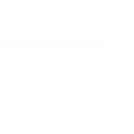
47,90 €
38,30 €
Añadir al carrito