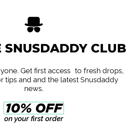
o
lack
bacco
e
E SNUSDADDY CLUB
eryone. Get first access to fresh drops,
or tips and and the latest Snusdaddy
news.
on your first order