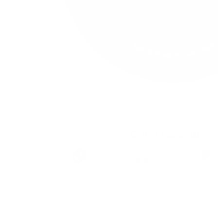
CUBA Black Grap
Marca
Sabor
Fuerza
CUBA Black
Uva
No Vayas A