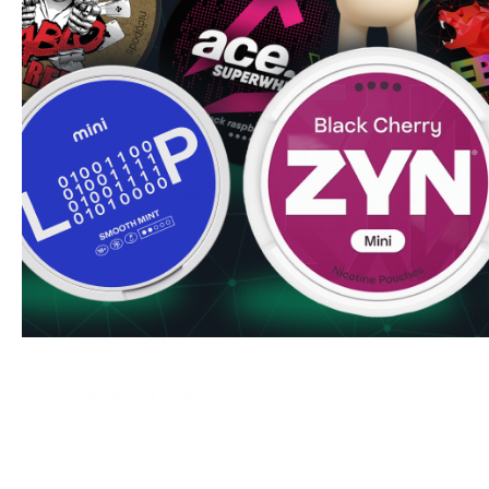
nicotine to coexist rather than compete. By the midpoint of l
sustained, deep fruit presence. Sin escupir y baja en hu
labio superior y déjala actuar.
Exclusivamente para usuarios en España con tolerancia alta
comprarlo online — en Snusdaddy enviamos directamente
nuestra
guía de productos Extra Fuerte
si estás explorand
vez.
CUBA — Gama completa en España
Este producto está a 42.9mg — nivel
Don't Go There
.
Tod
en España
para comparar todos los sabores y fuerzas dis
Pregunta frecuente en España:
¿Cuánto tiempo recomie
alta concentración? Dado el alto contenido de nicotina (4
de usuarios en España prefieren sesiones de 15 a 20 min
nicotina controlado. Nunca superes tu tolerancia.
Más sobr
Consejo de Erik:
Don't Go There con perfil frutal: el sa
30mg o más, el golpe de nicotina es inmediato independi
sabor. Solo con experiencia consolidada en el segmento S
5 minutos.
Gama completa de CUBA en España
.