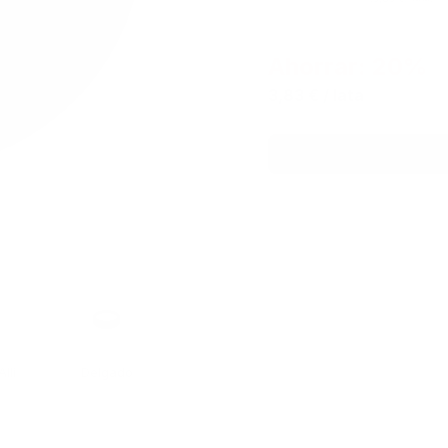
Ahorrar: 20%
3,83 €
/ lata
e
Formato
llí
Delgado