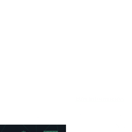
Más Información
camente. Experiencia
Sabor
Uva
a de los productos más
Fortaleza
No Vayas