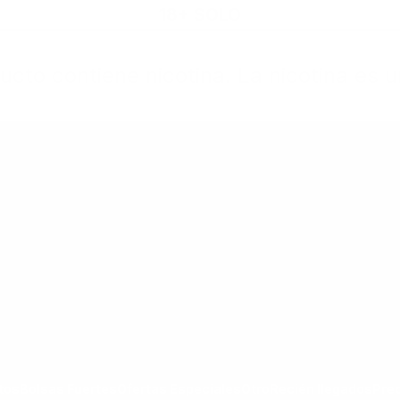
18+ SOLO
cto contiene nicotina. La nicotina es u
rtas Especiales
Otro
Recién llegados
Precio Nuevo
goría Todos los Productos
ar submenú de la categoría Bolsas Fuertes
Mostrar submenú de la categoría Ofertas Espec
Mostrar submenú de la categoría Otro
tos
Bolsas Fuertes
Ofertas Especiales
Otro
Recién llegados
Pre