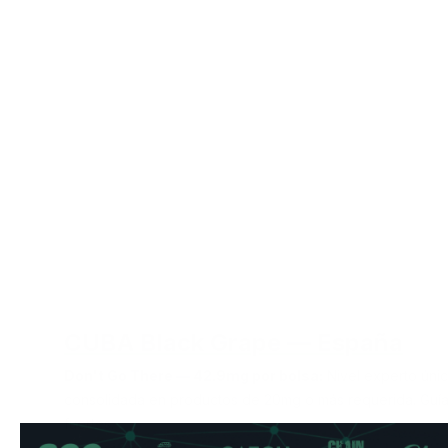
CUBA Black Grape — España
Don't Go There — 42.9mg por bolsa:
Nivel experto úni
consolidada en productos de 20mg o más requerida.
Guí
fuertes.