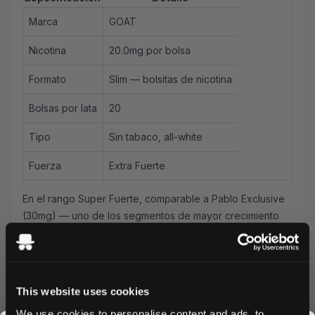
Marca
GOAT
Nicotina
20.0mg por bolsa
Formato
Slim —
bolsitas de nicotina
Bolsas por lata
20
Tipo
Sin tabaco, all-white
Fuerza
Extra Fuerte
En el rango Super Fuerte, comparable a Pablo Exclusive
(30mg) — uno de los segmentos de mayor crecimiento
en España entre usuarios con alta tolerancia.
clean rounded frescor mint – between spearmint's
sweetness and peppermint's sharpness. GOAT's más
accesible mint option. At 28mg, this is GOAT's maximum-
This website uses cookies
strength nivel – for usuarios con alta tolerancia who have
We use cookies to personalise content and ads, to