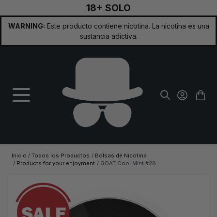
18+ SOLO
Ir al contenido
WARNING:
Este producto contiene nicotina. La nicotina es una
sustancia adictiva.
Inicio
/
Todos los Productos
/
Bolsas de Nicotina
/
Products for your enjoyment
/
GOAT Cool Mint #28
Imagen principal
Haga clic para ver la imagen a pantalla completa