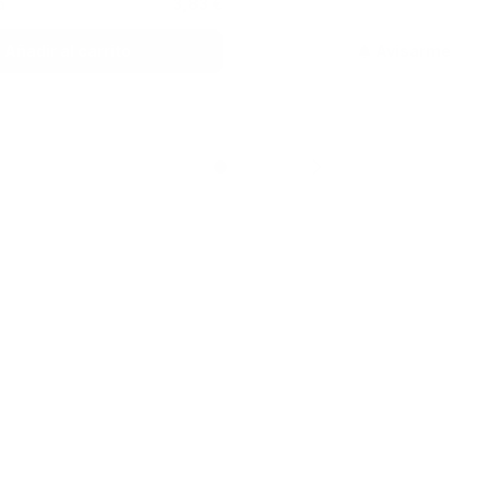
a
3,83 €
Añadir al carrito
Avisarme