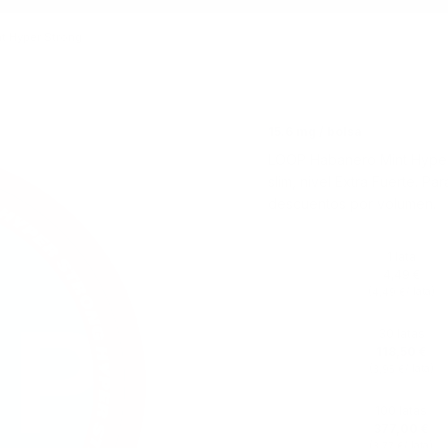
t Hyper Strong
15.6 mg / bolsa
LOOP Habanero Mint Hyper 
slim, nivel Extra Fuerte. P
descuentos por volumen.
1 lata
4,49 €
(
/ lata)
4,49 €
30 latas
118,50 €
(
/ lata)
3,95 €
100 latas
377,00 €
(
/ lata)
3,77 €