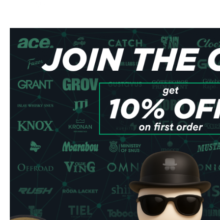
Marca
LOOP
Nicotina
15.6mg por bolsa
Formato
Slim —
bolsas sin tabaco
Bolsas por lata
20
Tipo
Sin tabaco, all-white
Fuerza
Extra Fuerte
En el rango Super Fuerte, comparable a Pablo Exclusive
segmentos de mayor crecimiento en España entre usuarios 
Nordic Spirit tops out at their X-Strong gama (around 9.1mg
usuarios en España que buscan más intensidad.
Exclusivamente para usuarios en España con tolerancia alta
comprarlo online — en Snusdaddy enviamos directamente
nuestra
guía de productos Extra Fuerte
si estás explorand
vez.