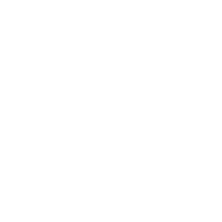
LOOP Habanero Mint Hyper Str
Extra Fuerte — 15.6mg por bolsa:
Para usuarios experi
Fuerza Fuerte (6–12mg)
si estás construyendo tolerancia.
Especificación
Detalle