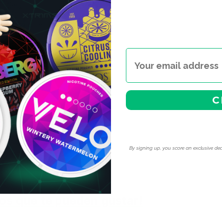
 selección de LOOP en
ibles.
a es adecuada para mí? A
es es imprescindible. Si
ediatamente y baja un nivel
ia subestimar los
C
ega rápido y se queda. Te
en el trabajo ni
a al menos una semana en el
ña de LOOP en España
.
By signing up, you score an exclusive dea
os que te pueden gustar!