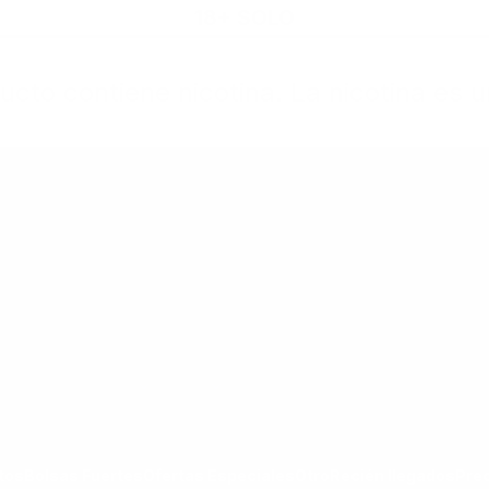
18+ SOLO
cto contiene nicotina. La nicotina es u
rtas Especiales
Otro
Recién llegados
Precio Nuevo
goría Todos los Productos
ar submenú de la categoría Bolsas Fuertes
Mostrar submenú de la categoría Ofertas Espec
Mostrar submenú de la categoría Otro
tos
Bolsas Fuertes
Ofertas Especiales
Otro
Recién llegados
Pre