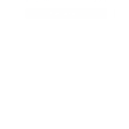
4,39 €
/ lata
4,39 €
4,39 €
Añadir al carrito