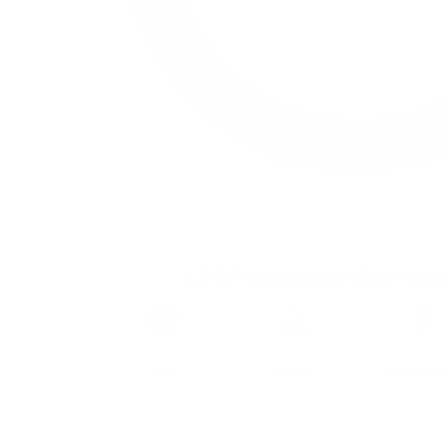
LOOP Habanero Mint Hype
Marca
Sabor
Fuerza
LOOP
Menta
Extra Fue