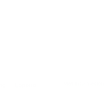
Más Información
ong — España
mentados. Empieza con
Sabor
Fortaleza