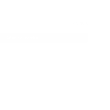
44,90 €
40,40 €
Añadir al carrito