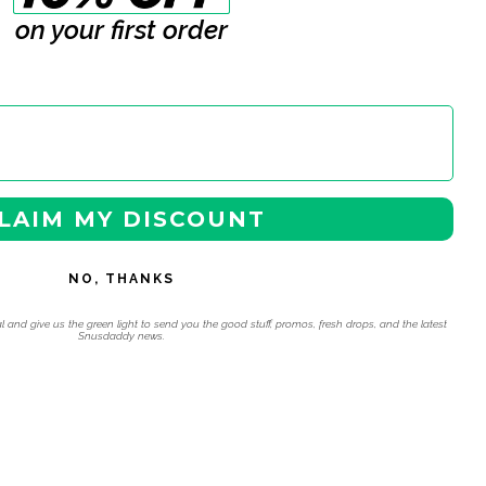
on your first order
LAIM MY DISCOUNT
NO, THANKS
l and give us the green light to send you the good stuff, promos, fresh drops, and the latest
Snusdaddy news.