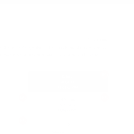
Strong 15.6mg/bolsa — bolsas de nicotina en formato
ara usuarios con experiencia. Envío rápido a España,
10%
10 latas
40,40 €
(
/ lata)
4,04 €
12%
14%
60 latas
231,60 €
(
/ lata)
3,86 €
16%
Seleccionar cantidad