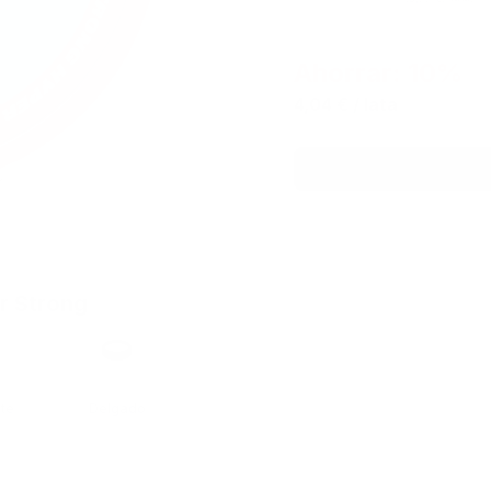
Ahorrar: 10%
4,04 €
/ lata
r Strong
Formato
rte
Delgado