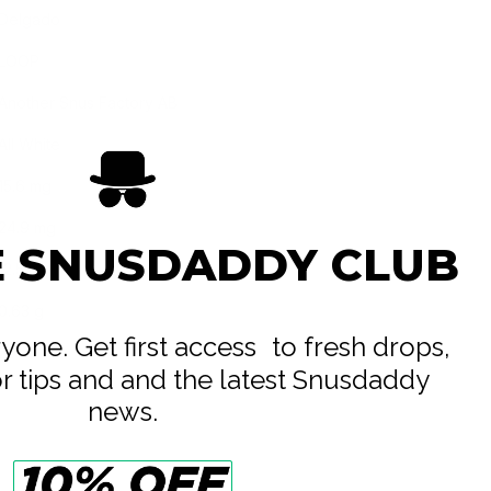
Delgado
LOOP
Another Snus Factory AB
All White
15.6 mg
24.9 mg
E SNUSDADDY CLUB
12.5 g
0.63 g
eryone. Get first access to fresh drops,
20
or tips and and the latest Snusdaddy
news.