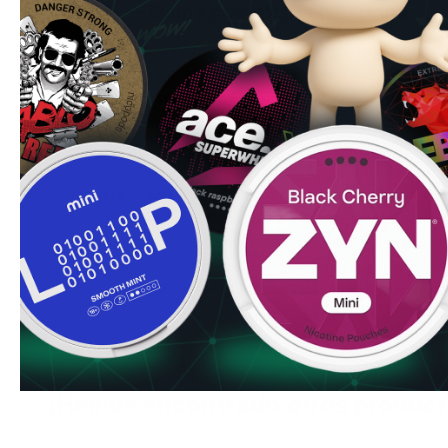
LOOP — Gama completa en España
Este producto está a 15.6mg — nivel
Extra Fuerte
.
Toda la
España
para comparar todos los sabores y fuerzas dispon
Pregunta frecuente en España:
¿Cómo sé si esta fuerz
este nivel, la experiencia con bolsas de nicotina más suav
notas mareos, náuseas o palpitaciones, retira la bolsa inm
de fuerza.
Más sobre seguridad.
Consejo de Erik:
He visto a usuarios con mucha experienc
mentolados Extra Fuerte. El frescor intenso no avisa — ll
recomiendo la primera sesión en un momento tranquilo, no 
conduciendo. Y si vienes directamente del cigarrillo, pas
rango Fuerte antes de subir aquí.
Gama completa en espa
¡Hemos encontrado otros product