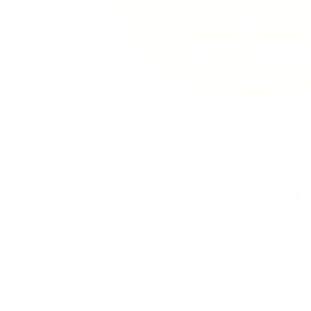
Lundgrens Äng
Marca
Sabor
Fuerza
Lundgrens
Bayas
Fuerte