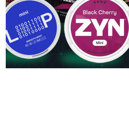
años — enviamos directamente desde Suecia, sin restricc
Lundgrens — Gama completa en Españ
Este producto está a 8.0mg — nivel
Fuerte
.
Gama complet
en España
para comparar todos los sabores y fuerzas dis
Pregunta frecuente en España:
¿Cuánto tiempo dura un
nivel? Al ser un producto de fuerza media-alta, la mayorí
mantienen entre 20 y 35 minutos — suficiente para aprove
completo sin sobrepasar la tolerancia.
Más sobre duración
Consejo de Erik:
Los sabores especiales a fuerza Fuert
pone interesante. No siempre funcionan, pero cuando lo
que no encontrarás en productos convencionales. Vale la 
te resulta cómodo.
Ver el catálogo de Lundgrens en Espa