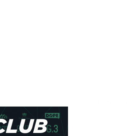
Más Información
para usuarios adultos de
Sabor
Fortaleza