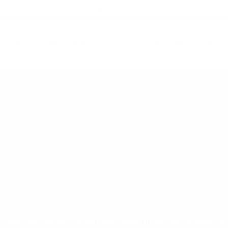
18+ SOLO
cto contiene nicotina. La nicotina es u
rtas Especiales
Otro
Recién llegados
Precio Nuevo
goría Todos los Productos
ar submenú de la categoría Bolsas Fuertes
Mostrar submenú de la categoría Ofertas Espec
Mostrar submenú de la categoría Otro
tos
Bolsas Fuertes
Ofertas Especiales
Otro
Recién llegados
Pre