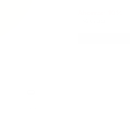
Ahorrar: 10%
3,50 €
/ lata
Formato
Grande