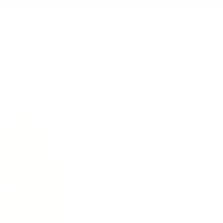
8 mg / bolsa
Lundgrens Äng 8.0mg/bolsa 
Para usuarios con experien
1 lata
3,89 €
(
/ lata)
3,89 €
30 latas
102,60 €
(
/ lata)
3,42 €
100 latas
327,00 €
(
/ lata)
3,27 €