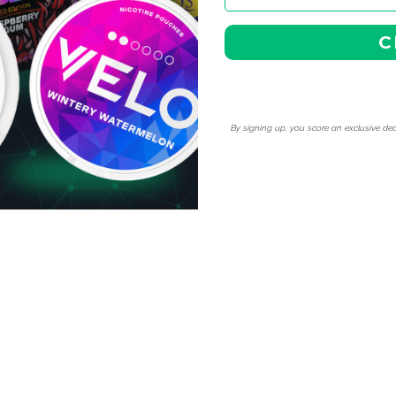
iones.
a
C
a en españa de Lundgrens
ponibles.
a bolsa de nicotina de este
a de usuarios en España la
By signing up, you score an exclusive dea
char el golpe de nicotina
.
e son donde el mercado se
 hacen crean una experiencia
pena si el rango Fuerte ya
ña
.