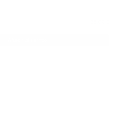
38,90 €
35,00 €
Añadir al carrito