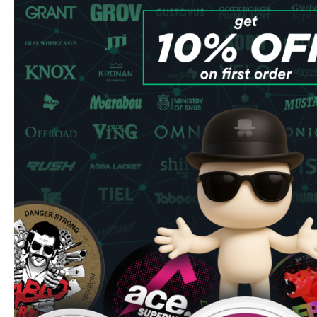
Marca
Lundgrens
Nicotina
8.0mg por bolsa
Formato
Slim —
bolsas sin tabaco
Bolsas por lata
20
Tipo
Sin tabaco, all-white
Fuerza
Fuerte
En el rango 8–10mg, comparable a ZYN Extra Strong o V
de nicotina real para usuarios con tolerancia establecida.
Lundgrens Äng - a Swedish landscape-inspired sabor at
strength. Sin escupir y baja en humedad — colócala bajo e
actuar.
Para usuarios en España con experiencia previa o que v
paquete diario. El formato slim es discreto y cómodo para
antitabaco (2026): las bolsas de nicotina sin tabaco son 