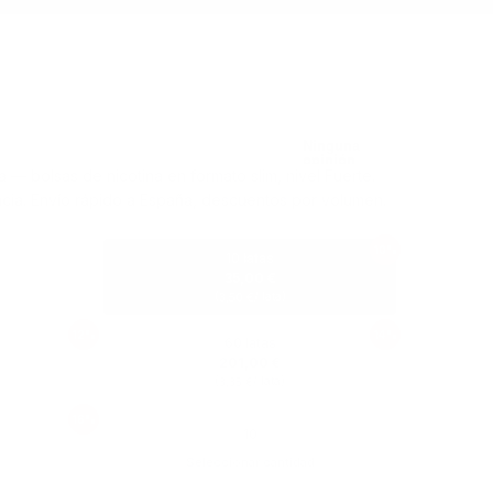
— bolsas de nicotina en formato slim, nivel Fuerte.
cia. Envío rápido a España, descuentos por volumen.
10%
10 latas
35,00 €
(
/ lata)
3,50 €
12%
14%
60 latas
201,00 €
(
/ lata)
3,35 €
16%
Seleccionar cantidad