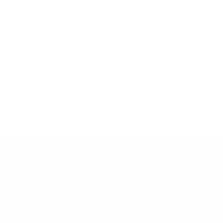
Email:
AYUDA
info@snusdaddy.com
+
Preguntas Frecuentes
ctos
Política de Privacidad y
Cookies