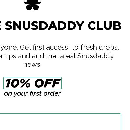
Grande
Lundgrens
E SNUSDADDY CLUB
British American Tobacco Ltd
All White
eryone. Get first access to fresh drops,
8 mg
or tips and and the latest Snusdaddy
10 mg
news.
16.8 g
0.8 g
on your first order
21
Ingredients: Filler (E460), water, flavor
enhancer (saline), xylitol, nicotine,
aromas, salmiak, acidity regulator (E500).
Contains benzyl alcohol