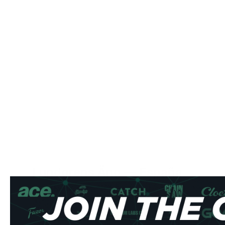
Lundgrens Äng — España
Importante:
Contiene 8.0mg de nicotina por bolsa. Solo 
nicotina mayores de 18 años.
Especificación
Detalle