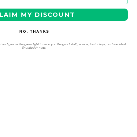
LAIM MY DISCOUNT
NO, THANKS
l and give us the green light to send you the good stuff, promos, fresh drops, and the latest
Snusdaddy news.