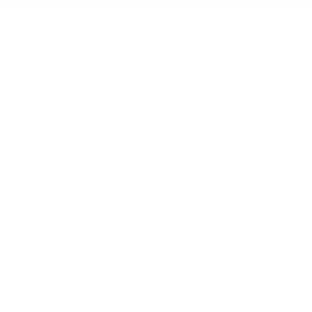
Inicio
/
Todos los Productos
/
Bolsas de Nicotina
/
Lundgrens Äng
Imagen principal
Haga clic para ver la imagen a pantalla completa