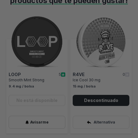
productos que te pueden gustar!
Es posible navegar por los elementos del carrusel utilizando el ta
Pulse para saltar el carrusel
Pulse aquí para ir a la navegación por el carrusel
LOOP
R4VE
5
0
Smooth Mint Strong
Ice Cool 30 mg
9.4 mg / bolsa
15 mg / bolsa
No está disponible
Descontinuado
Avisarme
Alternativa