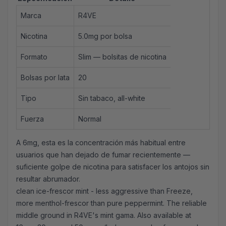
Marca
R4VE
Nicotina
5.0mg por bolsa
Formato
Slim —
bolsitas de nicotina
Bolsas por lata
20
Tipo
Sin tabaco, all-white
Fuerza
Normal
A 6mg, esta es la concentración más habitual entre
usuarios que han dejado de fumar recientemente —
suficiente golpe de nicotina para satisfacer los antojos sin
resultar abrumador.
clean ice-frescor mint - less aggressive than Freeze,
more menthol-frescor than pure peppermint. The reliable
middle ground in R4VE's mint gama. Also available at