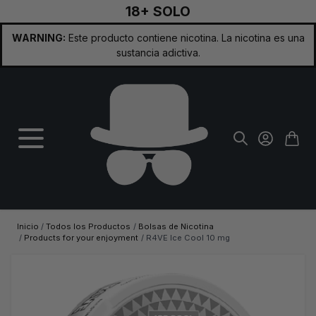
18+ SOLO
Ir al contenido
WARNING:
Este producto contiene nicotina. La nicotina es una
sustancia adictiva.
Inicio
/
Todos los Productos
/
Bolsas de Nicotina
/
Products for your enjoyment
/
R4VE Ice Cool 10 mg
Imagen principal
Haga clic para ver la imagen a pantalla completa