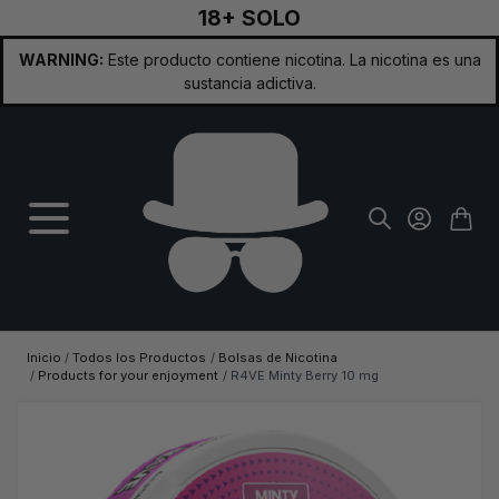
18+ SOLO
Ir al contenido
WARNING:
Este producto contiene nicotina. La nicotina es una
sustancia adictiva.
Inicio
/
Todos los Productos
/
Bolsas de Nicotina
/
Products for your enjoyment
/
R4VE Minty Berry 10 mg
Imagen principal
Haga clic para ver la imagen a pantalla completa