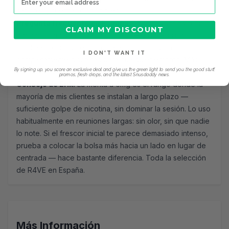
sabores y fuerzas disponibles.
Pregunta frecuente en España:
¿Puedo usar esto en el
CLAIM MY DISCOUNT
trabajo o en espacios públicos? Sí — las bolsas de
nicotina no producen humo, vapor ni olor. Son
I DON'T WANT IT
completamente discretas para cualquier entorno.
Más
By signing up, you score an exclusive deal and give us the green light to send you the good stuff,
sobre el uso en público.
promos, fresh drops, and the latest Snusdaddy news.
Consejo de Erik:
La menta a 6mg es el rango donde la
mayoría de mis clientes se instalan a largo plazo —
suficiente golpe de nicotina, sin dominar la sesión. Lo uso
habitualmente en reuniones largas: sin olor, sin que nadie
lo note. Si el frescor inicial te parece demasiado intenso,
prueba a colocar la bolsa más hacia un lado en lugar de
centrada — hace bastante diferencia.
Toda la selección
de R4VE en España
.
Más Información