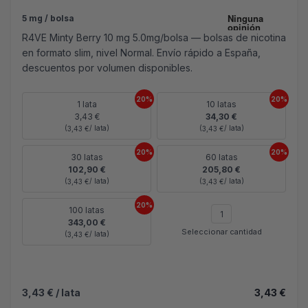
5 mg / bolsa
R4VE Minty Berry 10 mg 5.0mg/bolsa — bolsas de nicotina
en formato slim, nivel Normal. Envío rápido a España,
descuentos por volumen disponibles.
20%
20%
1 lata
10 latas
3,43 €
34,30 €
(
/ lata)
(
/ lata)
3,43 €
3,43 €
20%
20%
30 latas
60 latas
102,90 €
205,80 €
(
/ lata)
(
/ lata)
3,43 €
3,43 €
20%
100 latas
343,00 €
Seleccionar cantidad
(
/ lata)
3,43 €
3,43 €
/ lata
3,43 €