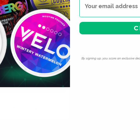
C
By signing up, you score an exclusive dea
0
g
Descontinuado
Alternativa