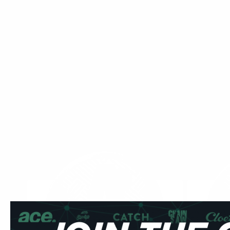
Inicio
/
Brands
/
Snatch
Snatch
Sabor
Fortaleza