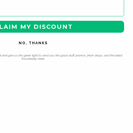
LAIM MY DISCOUNT
NO, THANKS
l and give us the green light to send you the good stuff, promos, fresh drops, and the latest
Snusdaddy news.