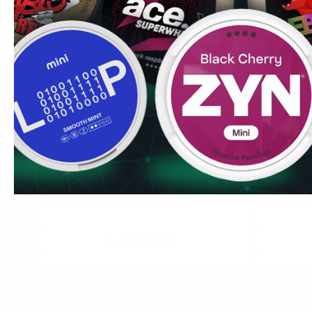
SNATCH
SNATCH
0
Forest Fruits 16 mg
Frozen 30 m
11.2 mg / bolsa
21 mg / bolsa
Descontinuado
Alternativa