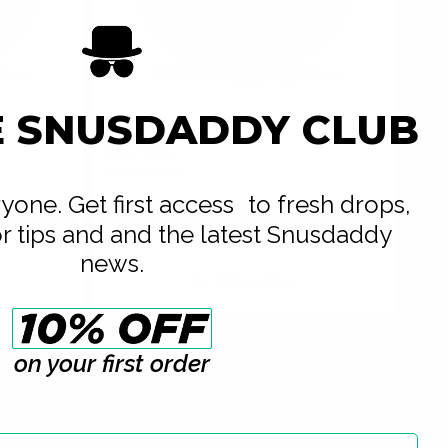
E SNUSDADDY CLUB
SNATCH
0
0
Citrus 16 mg
11.2 mg / bolsa
eryone. Get first access to fresh drops,
Descontinuado
or tips and and the latest Snusdaddy
news.
Alternativa
on your first order