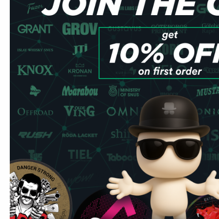
SNATCH
SNATCH
0
Frozen 16 mg
Arctic Mint 1
12.3 mg / bolsa
11.2 mg / bol
No está disponible
Avisarme