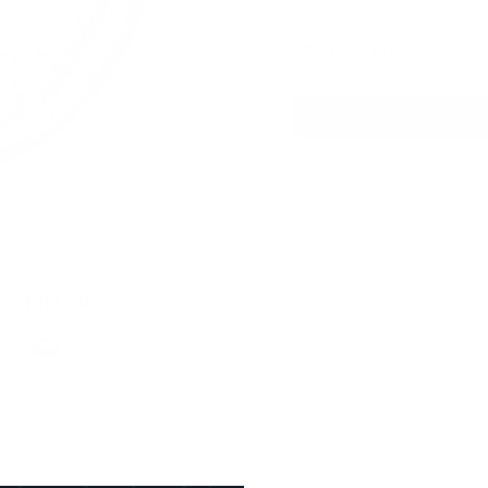
27,90 €
/ lata
Refill Can
Formato
ccesorios para
Snus