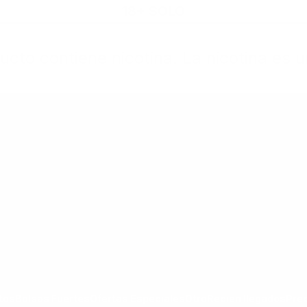
18+ SOLO
cto contiene nicotina. La nicotina es u
rtas Especiales
Otro
Recién llegados
Precio Nuevo
goría Todos los Productos
ar submenú de la categoría Bolsas Fuertes
Mostrar submenú de la categoría Ofertas Espec
Mostrar submenú de la categoría Otro
tos
Bolsas Fuertes
Ofertas Especiales
Otro
Recién llegados
Pre