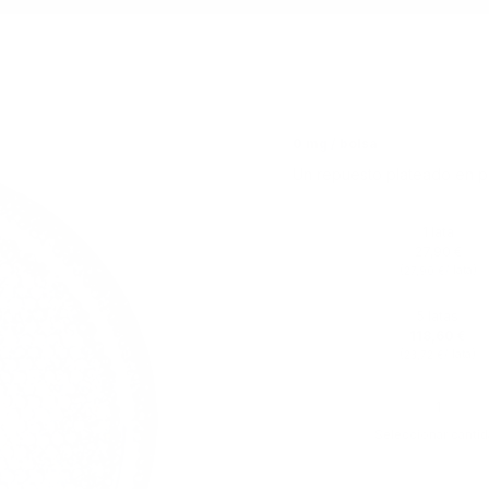
0 mg / bolsa
Un repuesto plateado en pla
1 lata
27,90 €
(
/ lata)
27,90 €
5 latas
118,60 €
(
/ lata)
23,72 €
Seleccionar cantid