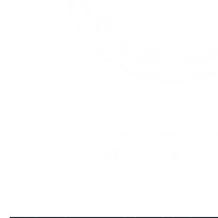
Kelly White Sparkling Kelly 
Marca
Fuerza
Kelly White
Bajo
A