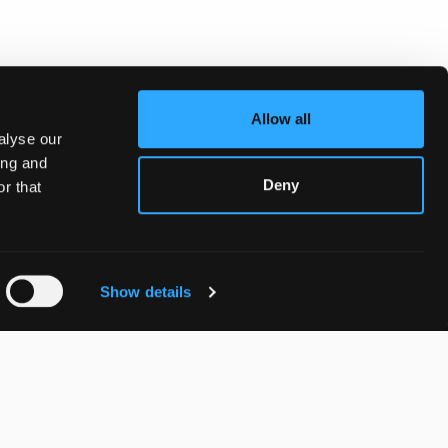
Allow all
alyse our
ing and
Deny
r that
Show details