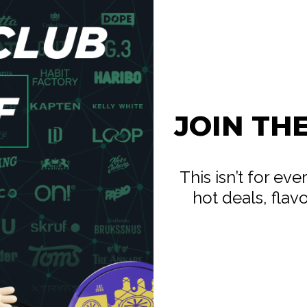
JOIN TH
This isn’t for ev
hot deals, flav