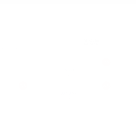
ta brillante.
10%
3 latas
75,33 €
(
/ lata)
25,11 €
15%
20%
10 latas
223,20 €
(
/ lata)
22,32 €
ad