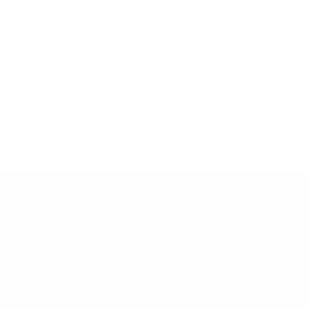
SHOP
Marcas
Todos los Produ
Bolsas Fuertes
Ofertas Especia