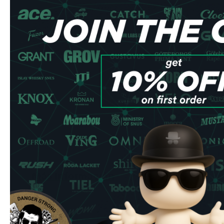
Más Información
Fortaleza
Bajo
Formato
Accesorios para Snus