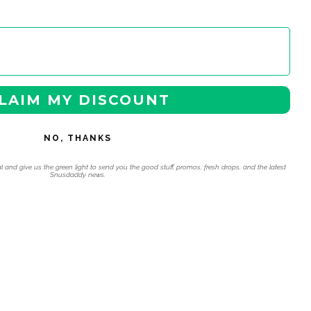
LAIM MY DISCOUNT
NO, THANKS
l and give us the green light to send you the good stuff, promos, fresh drops, and the latest
Snusdaddy news.