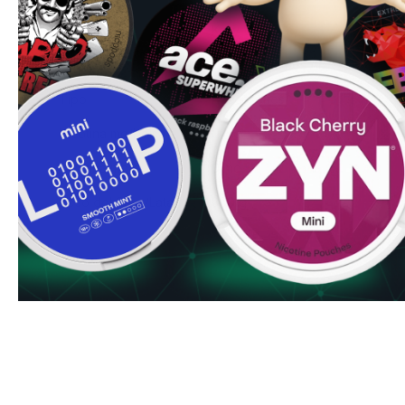
Marca
Kelly White
Fabricante
White Industries AB
Tipo
Accessories
Nicotina mg/bolsa
0 mg
Nicotina mg/g
0 mg
Peso del Snus/Lata
300 g