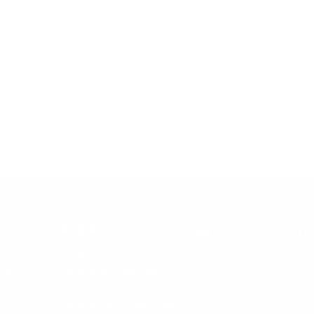
Email:
AYUDA
info@snusdaddy.com
+
Preguntas Frecuentes
ctos
Política de Privacidad y
Cookies
Términos y Condiciones
les