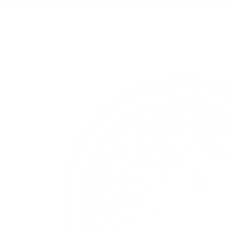
Inicio
/
Otro
/
Accesorios
/
Kelly White Sparkling Kelly Refill Can
Imagen principal
Haga clic para ver la imagen a pantalla completa