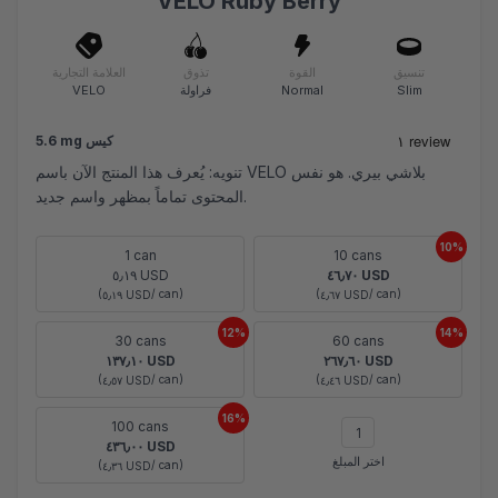
VELO Ruby Berry
تنسيق
القوة
تذوق
العلامة التجارية
Slim
Normal
فراولة
VELO
5.6 mg كيس
تنويه: يُعرف هذا المنتج الآن باسم VELO بلاشي بيري. هو نفس
المحتوى تماماً بمظهر واسم جديد.
10%
1 can
10 cans
٥٫١٩ USD
٤٦٫٧٠ USD
(
/ can)
(
/ can)
٥٫١٩ USD
٤٫٦٧ USD
12%
14%
30 cans
60 cans
١٣٧٫١٠ USD
٢٦٧٫٦٠ USD
(
/ can)
(
/ can)
٤٫٥٧ USD
٤٫٤٦ USD
16%
100 cans
٤٣٦٫٠٠ USD
اختر المبلغ
(
/ can)
٤٫٣٦ USD