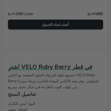
٥٫١٩ USD
/ can
٥٫١٩ USD
أضف لسلة التسوق
اشترِ VELO Ruby Berry في قطر
استمتع بنكهة الفراولة الحلوة المنعشة مع أكياس VELO Ruby
Berry للنيكوتين. توفر هذه الأكياس البيضاء الفاخرة مزيجًا متوازنًا
من نكهات التوت الطازجة في شكل نحيف ومريح.
تفاصيل المنتج
النوع: أبيض بالكامل
الشكل: نحيف