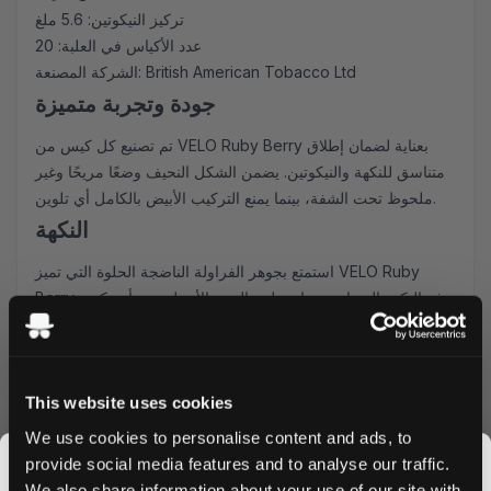
تركيز النيكوتين: 5.6 ملغ
عدد الأكياس في العلبة: 20
الشركة المصنعة: British American Tobacco Ltd
جودة وتجربة متميزة
تم تصنيع كل كيس من VELO Ruby Berry بعناية لضمان إطلاق
متناسق للنكهة والنيكوتين. يضمن الشكل النحيف وضعًا مريحًا وغير
ملحوظ تحت الشفة، بينما يمنع التركيب الأبيض بالكامل أي تلوين.
النكهة
استمتع بجوهر الفراولة الناضجة الحلوة التي تميز VELO Ruby
Berry. توفر النكهة المتوازنة بعناية طعم التوت الأصيل دون أن تكون
طاغية، مما يجعلها مثالية للمبتدئين والمستخدمين ذوي الخبرة.
الراحة والقيمة
تحتوي كل علبة على 20 كيساً مقسمة بشكل مثالي، مناسبة
This website uses cookies
للاستخدام أثناء التنقل. استفد من خيارات الشراء بالجملة لتوفير
We use cookies to personalise content and ads, to
المزيد على أكياس النيكوتين المفضلة لديك. نقدم خصومات تنافسية
provide social media features and to analyse our traffic.
على الطلبات الكبيرة، لضمان عدم نفاد إمداداتك اليومية.
We also share information about your use of our site with