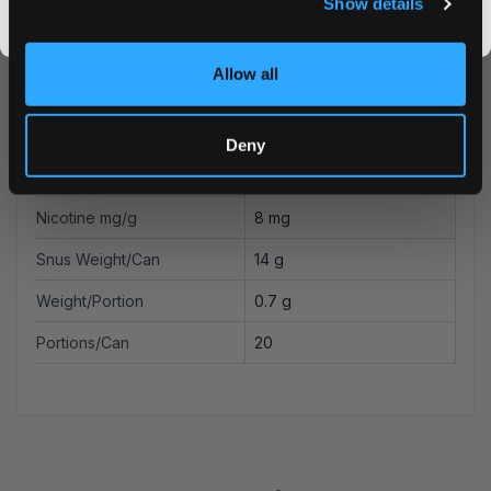
Show details
By signing up, you score an exclusive deal and give us the green light to send you the good stuff,
Brand
VELO
promos, fresh drops, and the latest Snusdaddy news.
British American Tobacco
Allow all
Producer
Ltd
Type
All White
Deny
Nicotine mg/pouch
5.6 mg
Nicotine mg/g
8 mg
Snus Weight/Can
14 g
Weight/Portion
0.7 g
Portions/Can
20