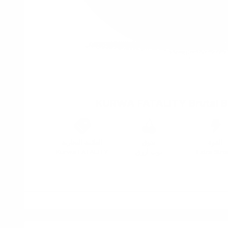
KURWA FATALITY Brutal B
القوة
تذوق
العلامة التجارية
Extra Str
توت أزرق
Kurwa FATALITY