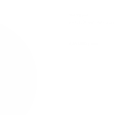
18.3 mg كيس
لوبيري بنكهة التوت الأزرق الحلو
٤٫٥٩ USD
/ can