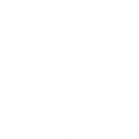
lueberry
تنسيق
ong
Slim