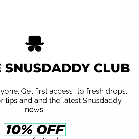
E SNUSDADDY CLUB
eryone. Get first access to fresh drops,
or tips and and the latest Snusdaddy
news.
يمكن التنقل عبر عناصر المعرض المتحرك باستخدام مفتاح التبويب. يمكنك تخطي المعرض المتحرك أو الانتقال مباشرة إلى التنقل في المعرض المتحرك باستخدام روابط التخطي.