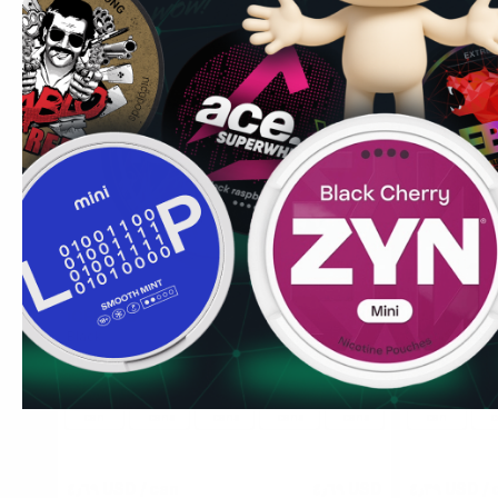
ICEBERG
PABLO EXC
4
Black
50 mg Bubbl
30 mg كيس
40 mg كيس
1
10
30
60
100
1
can
cans
cans
cans
cans
can
c
٤٫٦٩ USD
/ can
٤٫٦٩ USD
٤٫٣٩ USD
/ 