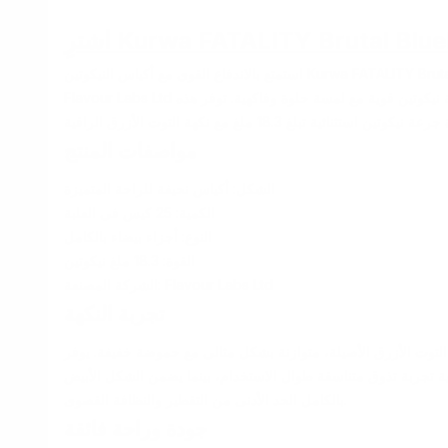
استمتع بالاندفاع القوي مع أكياس النيكوتين Kurwa FATALITY Brutal Blueberry، المصنعة بواسطة
Flavour Labs Ltd لأولئك الذين يبحثون عن تجربة نيكوتين قوية مع لمسة حلوة وفاكهية. توفر هذه
مواصفات المنتج
الشكل: أكياس نحيفة للراحة المتميزة
الكمية: 25 كيس في العلبة
النوع: أجزاء بيضاء بالكامل
القوة: 18.3 ملغ نيكوتين
الشركة المصنعة: Flavour Labs Ltd
تجربة النكهة
لتوت الأزرق الأصيلة، متوازنة بشكل مثالي مع حموضة خفيفة. يوفر
ية تجربة تذوق متناسقة طوال الاستخدام، بينما يضمن الشكل الأبيض
بالكامل الحد الأدنى من التقطير والنظافة القصوى.
جودة وراحة فائقة