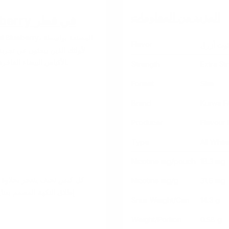
المزيد من المعلومات
اشترِ Kurwa FATALITY Brutal Blueberry في قطر
Flavor
وت أزرق
الأكياس البيضاء الفاخرة جرعة نيكوتين استثنائية تبلغ 18.3 ملغ مع نكهة التوت الأزرق الراقية.
Strength
Extra St
Format
Slim
Brand
Kurwa F
Producer
Flavour 
Type
All Whit
Nicotine mg/pouch
18.3 mg
كل كيس نحيف ينفجر بحلاوة ا
Nicotine mg/g
31.6 mg
إطلاق النكهة المصمم بعنا
Snus Weight/Can
14.3 g
Weight/Portion
0.58 g