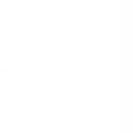
ت
rong
ATALITY
Labs Ltd
e