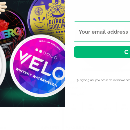
C
By signing up, you score an exclusive dea
LUSIVE
DOPE
0
egum
Freeze #50
35 mg كيس
10
30
60
100
1
10
30
60
ans
cans
cans
cans
can
cans
cans
cans
can
٤٫٣٩ USD
٢٫٠٥ USD
/ can