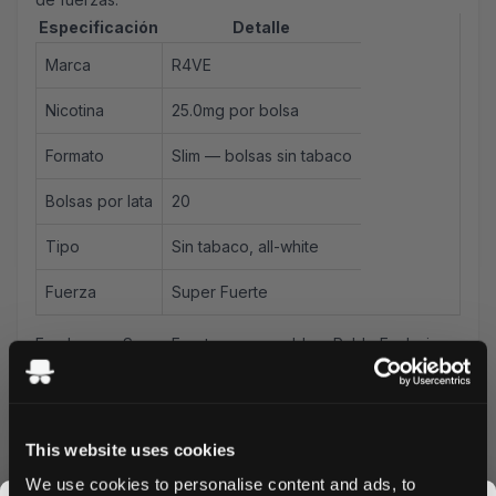
Especificación
Detalle
Marca
R4VE
Nicotina
25.0mg por bolsa
Formato
Slim —
bolsas sin tabaco
Bolsas por lata
20
Tipo
Sin tabaco, all-white
Fuerza
Super Fuerte
En el rango Super Fuerte, comparable a Pablo Exclusive
(30mg) — uno de los segmentos de mayor crecimiento
en España entre usuarios con alta tolerancia.
R4VE La Passion Fruit at 25mgmg/bolsa: passion fruit -
This website uses cookies
tropical, bright, slightly ácido. One of the más convincente
passion fruit executions en España gama. Super strong -
We use cookies to personalise content and ads, to