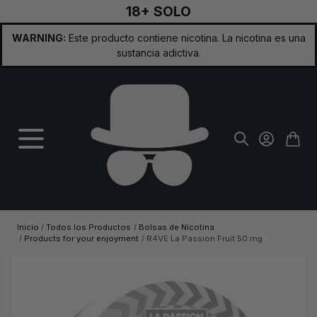
18+ SOLO
Ir al contenido
WARNING:
Este producto contiene nicotina. La nicotina es una
sustancia adictiva.
Inicio
/
Todos los Productos
/
Bolsas de Nicotina
/
Products for your enjoyment
/
R4VE La Passion Fruit 50 mg
Imagen principal
Haga clic para ver la imagen a pantalla completa