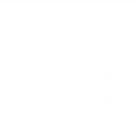
ion Fruit 30.0mg/bolsa — bolsas de nicotina de alta
Solo usuarios experimentados. Envío rápido a España,
10%
10 latas
39,50 €
(
/ lata)
3,95 €
12%
14%
60 latas
226,80 €
(
/ lata)
3,78 €
16%
Seleccionar cantidad