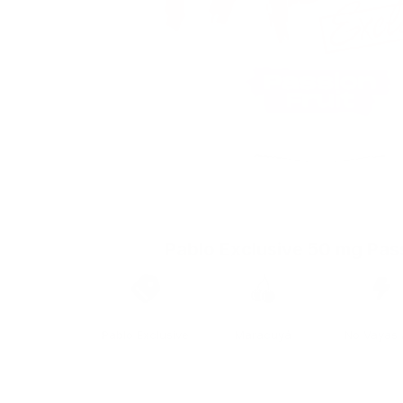
Pablo Exclusive 50 mg Pass
Marca
Sabor
Fuerza
Pablo Exclusive
Maracuyá
No Vayas A