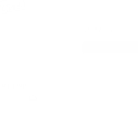
4,39 €
/ lata
ion Fruit
Formato
llí
Delgado