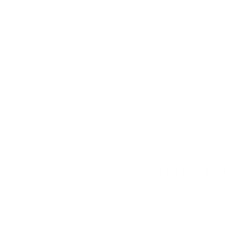
Pablo Exclusive 50 mg Passion F
Super Fuerte — 30.0mg por bolsa:
Solo para usuarios c
apto para principiantes.
Guía de fuerzas.
Especificación
Detalle