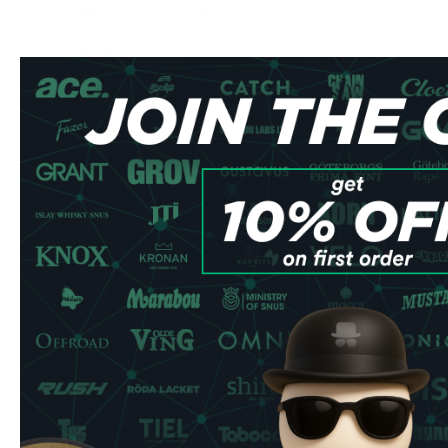
Marca
Pablo
Nicotina
30.0mg por bolsa
Formato
Slim —
comprar snus
Bolsas por lata
20
Tipo
Sin tabaco, all-white
Fuerza
Super Fuerte
En el nivel más alto del mercado, comparable a Iceberg (
con experiencia consolidada en el segmento Don't Go Th
vívido y exotic at 30mgmg/bolsa. Passion fruit is one of the
executions in the Exclusive gama — less sweet than man
Browse
tropical fruit options
.
Exclusivamente para usuarios en España con tolerancia alta
comprarlo online — en Snusdaddy enviamos directamente
nuestra
guía de productos Extra Fuerte
si estás explorand