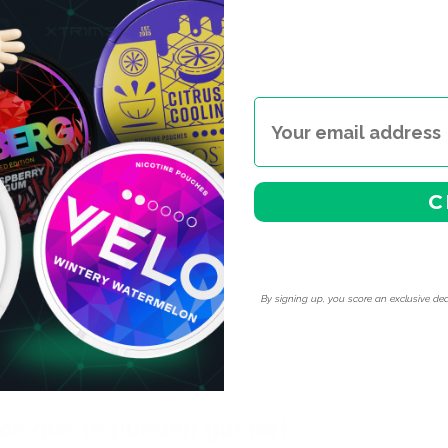
 los productos de Pablo en
ibles.
ndan usar estas bolsas de
0.0mg por bolsa), la mayoría
utos para un golpe de
e seguridad.
C
al es lo que más recomiendo a
 el sabor es suficientemente
ica clara. Muchos clientes en
ctamente aquí.
Gama
By signing up, you score an exclusive dea
os que te pueden gustar!