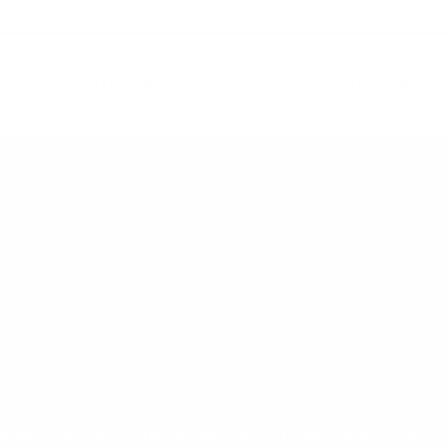
18+ SOLO
cto contiene nicotina. La nicotina es u
rtas Especiales
Otro
Recién llegados
Precio Nuevo
goría Todos los Productos
ar submenú de la categoría Bolsas Fuertes
Mostrar submenú de la categoría Ofertas Espec
Mostrar submenú de la categoría Otro
tos
Bolsas Fuertes
Ofertas Especiales
Otro
Recién llegados
Pre