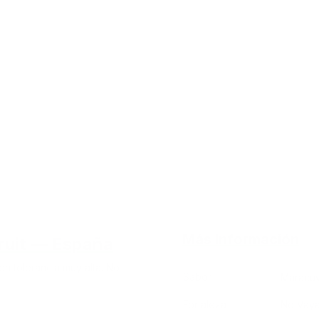
Más Información
ruit — España
on tolerancia muy alta. No
Sabor
Maracu
Fortaleza
No Vayas