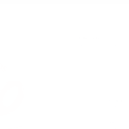
mg Passion Fruit
30 mg / bolsa
Pablo Exclusive 50 mg Pass
potencia en formato slim. 
descuentos por volumen.
1 lata
4,39 €
(
/ lata)
4,39 €
30 latas
115,80 €
(
/ lata)
3,86 €
100 latas
369,00 €
(
/ lata)
3,69 €