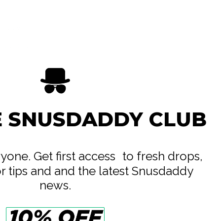
o
xclusive
urope OÛ
e
E SNUSDADDY CLUB
eryone. Get first access to fresh drops,
or tips and and the latest Snusdaddy
news.