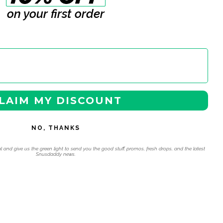
on your first order
LAIM MY DISCOUNT
NO, THANKS
l and give us the green light to send you the good stuff, promos, fresh drops, and the latest
Snusdaddy news.