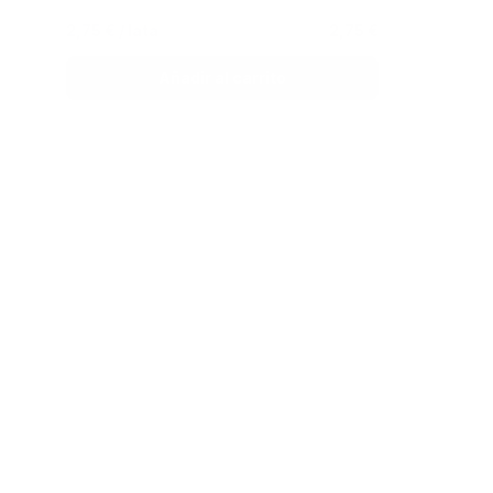
2,75 €
/ lata
2,75 €
Añadir al carrito