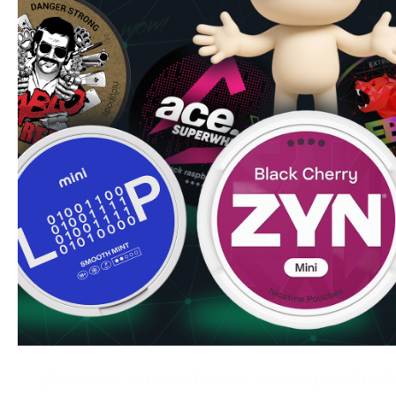
vez.
Pablo — Gama completa en España
Este producto está a 30.0mg — nivel
Super Fuerte
.
Todos
España
para comparar todos los sabores y fuerzas dispon
Pregunta frecuente en España:
¿Cuánto tiempo recomie
alta concentración? Dado el alto contenido de nicotina (3
de usuarios en España prefieren sesiones de 15 a 20 min
nicotina controlado. Nunca superes tu tolerancia.
Más sobr
Consejo de Erik:
El perfil tropical a concentración Norm
clientes que acaban de empezar. Es agradable, no pica, y
distinto del tabaco como para marcar una ruptura psicológ
España que dejaron de fumar hace poco empezaron exa
completa de Pablo en España
.
¡Hemos encontrado otros product