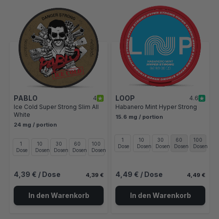
Mit der Tabulatortaste können Sie durch die Elemente des Karusse
Clicken, um das Karussell zu überspringen
Clicken, um zur Karussell-Navigation zu gelangen
PABLO
LOOP
4
4.6
Ice Cold Super Strong Slim All
Habanero Mint Hyper Strong
White
15.6 mg / portion
24 mg / portion
1
10
30
60
100
1
10
30
60
100
Dose
Dosen
Dosen
Dosen
Dosen
Dose
Dosen
Dosen
Dosen
Dosen
4,39 €
/ Dose
4,49 €
/ Dose
4,39 €
4,49 €
In den Warenkorb
In den Warenkorb