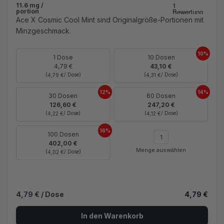
11.6 mg /
portion
Ace X Cosmic Cool Mint sind Originalgröße-Portionen mit
Minzgeschmack.
10%
1 Dose
10 Dosen
4,79 €
43,10 €
(
/ Dose)
(
/ Dose)
4,79 €
4,31 €
12%
14%
30 Dosen
60 Dosen
126,60 €
247,20 €
(
/ Dose)
(
/ Dose)
4,22 €
4,12 €
16%
100 Dosen
402,00 €
Menge auswählen
(
/ Dose)
4,02 €
4,79 €
/ Dose
4,79 €
In den Warenkorb