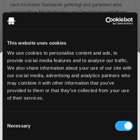
nach höchsten Standards gefertigt und garantiert eine
gleichmäßige Nikotinabgabe und Geschmacksentfaltung.
Die 8mg Nikotinstärke bietet ein befriedigendes Erlebnis
ohne zu überfordern - ideal für Einsteiger und erfahrene
Anwender.
Komfort & Mehrwert
This website uses cookies
We use cookies to personalise content and ads, to
Bestellen Sie Ace X Cosmic Cool Mint heute und
provide social media features and to analyse our traffic.
profitieren Sie von unseren Vorteilen:
We also share information about your use of our site with
Schneller Versand innerhalb Deutschlands
our social media, advertising and analytics partners who
Sicherer Bestellvorgang
may combine it with other information that you’ve
JOIN THE
Attraktive Mengenrabatte
provided to them or that they’ve collected from your use
Frische-Garantie
SNUSDADDY CLUB
of their services.
Warum Ace X Cosmic Cool Mint?
Diese Premium-Nikotinbeutel bieten die perfekte Balance
This isn’t for everyone.
Consent
aus Stärke und Geschmack, verpackt in einem
Get first access to fresh drops, hot deals, flavor
Necessary
Selection
praktischen Slim-Format, das diskret in jede Tasche passt.
tips and and the latest Snusdaddy news.
Die All-White-Zusammensetzung garantiert ein sauberes