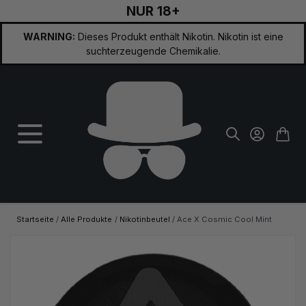
NUR 18+
Zum Inhalt springen
WARNING:
Dieses Produkt enthält Nikotin. Nikotin ist eine
suchterzeugende Chemikalie.
Startseite
/
Alle Produkte
/
Nikotinbeutel
/
Ace X Cosmic Cool Mint
Hauptbild
Klicken Sie, um das Bild im Vollbildmodus zu sehen