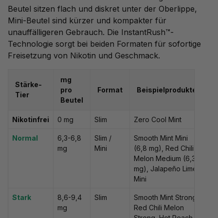
Beutel sitzen flach und diskret unter der Oberlippe,
Mini-Beutel sind kürzer und kompakter für
unauffälligeren Gebrauch. Die InstantRush™-
Technologie sorgt bei beiden Formaten für sofortige
Freisetzung von Nikotin und Geschmack.
mg
Stärke-
pro
Format
Beispielprodukte
Tier
Beutel
Nikotinfrei
0 mg
Slim
Zero Cool Mint
Normal
6,3-6,8
Slim /
Smooth Mint Mini
mg
Mini
(6,8 mg), Red Chili
Melon Medium (6,3
mg), Jalapeño Lime
Mini
Stark
8,6-9,4
Slim
Smooth Mint Strong,
mg
Red Chili Melon
Strong, Hot Peach