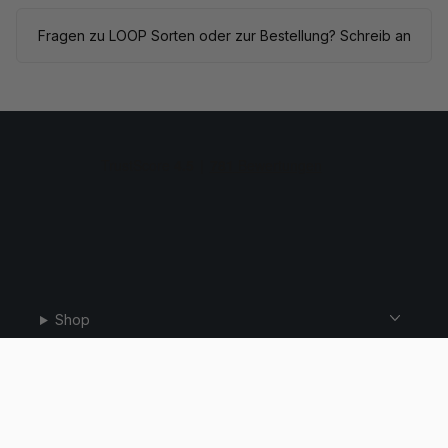
Fragen zu LOOP Sorten oder zur Bestellung? Schreib an
Shop
Hilfe
Email:
WhatsApp:
info@snusdaddy.com
+46 76 309 79 92