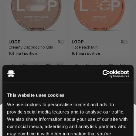
LOOP
LOOP
0
0
Creamy Cappuccino Mini
Hot Peach Mini
6.8 mg / portion
6.8 mg / portion
1
10
30
60
100
1
10
30
60
100
Dose
Dosen
Dosen
Dosen
Dosen
Dose
Dosen
Dosen
Dosen
Dosen
/ Dose
/ Dose
4,29 €
2,15 €
4,29 €
2,15 €
This website uses cookies
In den Warenkorb
In den Warenkorb
We use cookies to personalise content and ads, to
provide social media features and to analyse our traffic.
We also share information about your use of our site with
our social media, advertising and analytics partners who
Beliebteste LOOP Nicotine Pouches
may combine it with other information that you’ve