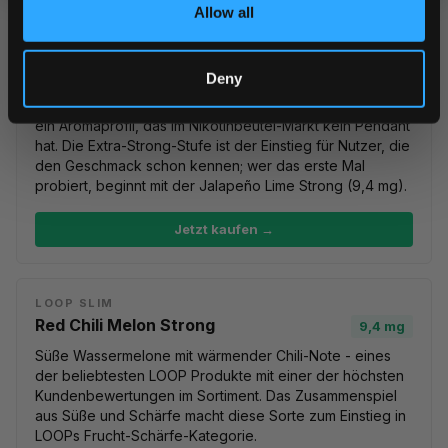
Allow all
LOOP SLIM
Jalapeño Lime Extra Strong
12,5 mg
Deny
Scharfe Jalapeño trifft auf frische Limette mit 12,5 mg -
ein Aromaprofil, das im Nikotinbeutel-Markt kein Pendant
hat. Die Extra-Strong-Stufe ist der Einstieg für Nutzer, die
den Geschmack schon kennen; wer das erste Mal
probiert, beginnt mit der
Jalapeño Lime Strong
(9,4 mg).
Jetzt kaufen →
LOOP SLIM
Red Chili Melon Strong
9,4 mg
Süße Wassermelone mit wärmender Chili-Note - eines
der beliebtesten LOOP Produkte mit einer der höchsten
Kundenbewertungen im Sortiment. Das Zusammenspiel
aus Süße und Schärfe macht diese Sorte zum Einstieg in
LOOPs Frucht-Schärfe-Kategorie.