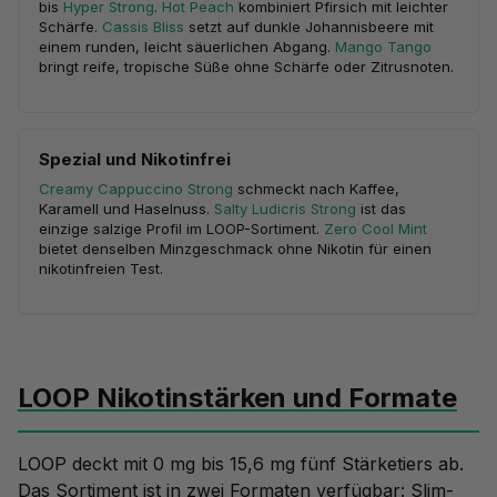
bis
Hyper Strong
.
Hot Peach
kombiniert Pfirsich mit leichter
Schärfe.
Cassis Bliss
setzt auf dunkle Johannisbeere mit
einem runden, leicht säuerlichen Abgang.
Mango Tango
bringt reife, tropische Süße ohne Schärfe oder Zitrusnoten.
Spezial und Nikotinfrei
Creamy Cappuccino Strong
schmeckt nach Kaffee,
Karamell und Haselnuss.
Salty Ludicris Strong
ist das
einzige salzige Profil im LOOP-Sortiment.
Zero Cool Mint
bietet denselben Minzgeschmack ohne Nikotin für einen
nikotinfreien Test.
LOOP Nikotinstärken und Formate
LOOP deckt mit 0 mg bis 15,6 mg fünf Stärketiers ab.
Das Sortiment ist in zwei Formaten verfügbar: Slim-