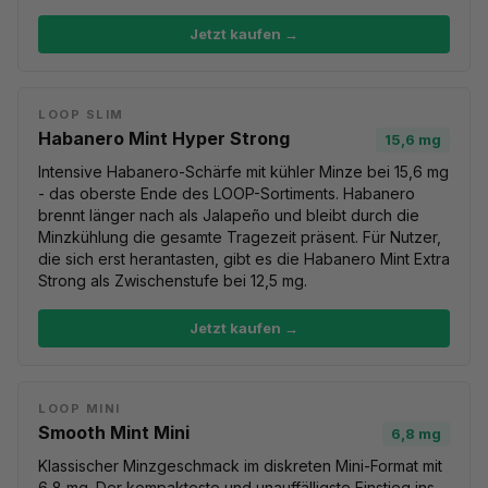
Jetzt kaufen →
LOOP SLIM
Habanero Mint Hyper Strong
15,6 mg
Intensive Habanero-Schärfe mit kühler Minze bei 15,6 mg
- das oberste Ende des LOOP-Sortiments. Habanero
brennt länger nach als Jalapeño und bleibt durch die
Minzkühlung die gesamte Tragezeit präsent. Für Nutzer,
die sich erst herantasten, gibt es die
Habanero Mint Extra
Strong
als Zwischenstufe bei 12,5 mg.
Jetzt kaufen →
LOOP MINI
Smooth Mint Mini
6,8 mg
Klassischer Minzgeschmack im diskreten Mini-Format mit
6,8 mg. Der kompakteste und unauffälligste Einstieg ins