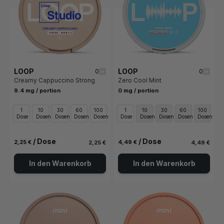
LOOP
LOOP
0
0
Creamy Cappuccino Strong
Zero Cool Mint
9.4 mg / portion
0 mg / portion
1
10
30
60
100
1
10
30
60
100
Dose
Dosen
Dosen
Dosen
Dosen
Dose
Dosen
Dosen
Dosen
Dosen
/ Dose
/ Dose
2,25 €
4,49 €
2,25 €
4,49 €
In den Warenkorb
In den Warenkorb