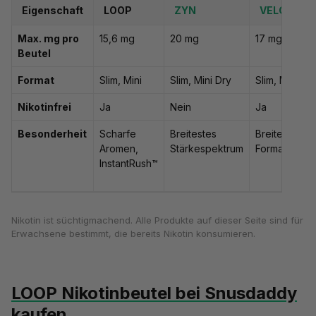
Eigenschaft
LOOP
ZYN
VELO
Max. mg pro
15,6 mg
20 mg
17 mg
Beutel
Format
Slim, Mini
Slim, Mini Dry
Slim, Mini
Nikotinfrei
Ja
Nein
Ja
Besonderheit
Scharfe
Breitestes
Breites
Aromen,
Stärkespektrum
Formatangeb
InstantRush™
Nikotin ist süchtigmachend. Alle Produkte auf dieser Seite sind für
Erwachsene bestimmt, die bereits Nikotin konsumieren.
LOOP Nikotinbeutel bei Snusdaddy
kaufen