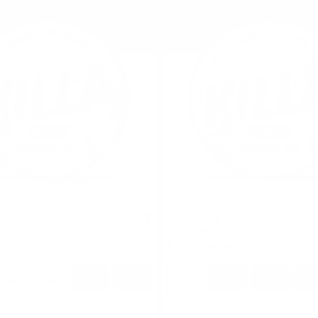
KILLA DRY
5
Banana Ice
ion
9.6 mg / portion
10
30
60
100
1
10
30
60
Dosen
Dosen
Dosen
Dosen
Dose
Dosen
Dosen
Dos