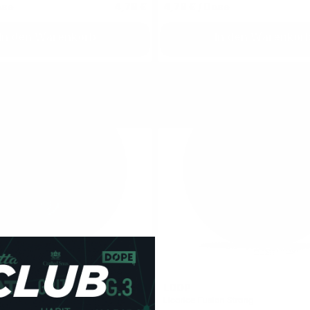
ose
4,79 €
4,79 €
/ Dose
In den Warenkorb
In den Warenkor
X
LOOP
4.8
Licorice Fusion Strong