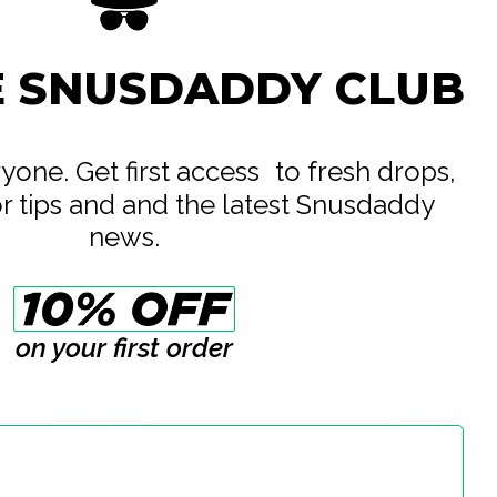
9.4 mg / portion
100
1
10
30
60
100
en
Dosen
Dose
Dosen
Dosen
Dosen
Dosen
E SNUSDADDY CLUB
4,49 €
4,49 €
/ Dose
4,49 €
eryone. Get first access to fresh drops,
b
In den Warenkorb
or tips and and the latest Snusdaddy
news.
on your first order