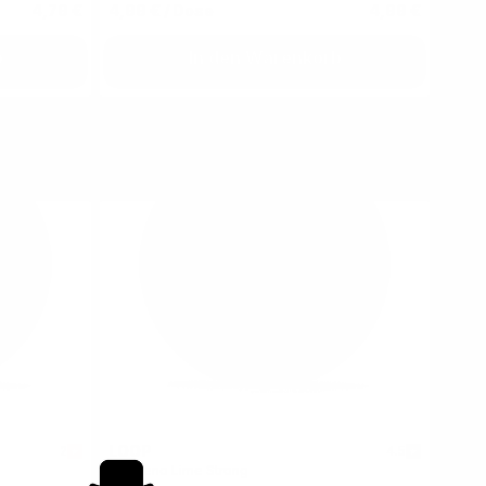
4,79 €
4,99 €
/ Dose
4,99 €
b
In den Warenkorb
LOOP
2
4.5
Jalapeno Lime Strong