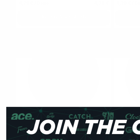
4,79 €
/ Dose
4,79 €
4,79 €
/ D
In den Warenkorb
WHITE FOX
WHITE FO
4
Peppered Mint
Double Mint