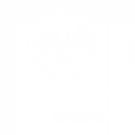
KILLA DRY
KILLA DRY
5
Cold Mint
Frosted Mint
9.6 mg / portion
9.6 mg / port
1
10
30
60
100
1
Dose
Dosen
Dosen
Dosen
Dosen
Dose