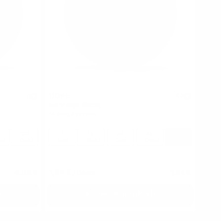
DOPE
0
4.8
Ice Mango Strong
11.2 mg / portion
100
1
10
30
60
100
en
Dosen
Dose
Dosen
Dosen
Dosen
Dosen
4,09 €
1,64 €
/ Dose
1,64 €
b
In den Warenkorb