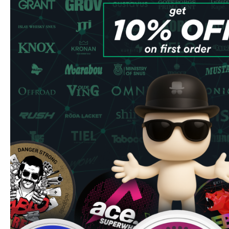
12 mg / portion
12 mg / porti
1
10
30
60
100
1
Dose
Dosen
Dosen
Dosen
Dosen
Dose
4,99 €
/ Dose
4,99 €
4,99 €
/ D
In den Warenkorb