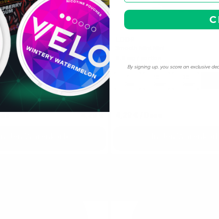
C
LOOP
0
e Mini
Smooth Mint Mini
ion
6.8 mg / portion
By signing up, you score an exclusive dea
10
30
60
100
1
10
30
60
Dosen
Dosen
Dosen
Dosen
Dose
Dosen
Dosen
Dos
ose
4,29 €
4,29 €
/ Dose
In den Warenkorb
In den Warenkor