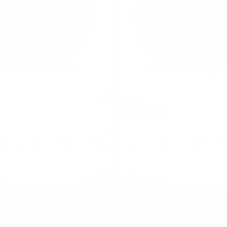
DOPE
0
Ice Cool Strong
n
11.2 mg / portion
10
30
60
100
1
10
30
60
Dosen
Dosen
Dosen
Dosen
Dose
Dosen
Dosen
Dos
ose
4,79 €
4,09 €
/ Dose
In den Warenkorb
In den Warenkor