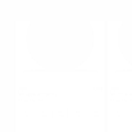
ZYN
ZYN
4.5
Slim Apple Mint Strong
Slim Citrus S
9.1 mg / portion
9.1 mg / port
1
10
30
60
100
1
Dose
Dosen
Dosen
Dosen
Dosen
Dose