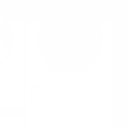
LOOP
0
0
Red Chili Melon Mini
6.8 mg / portion
100
1
10
30
60
100
en
Dosen
Dose
Dosen
Dosen
Dosen
Dosen