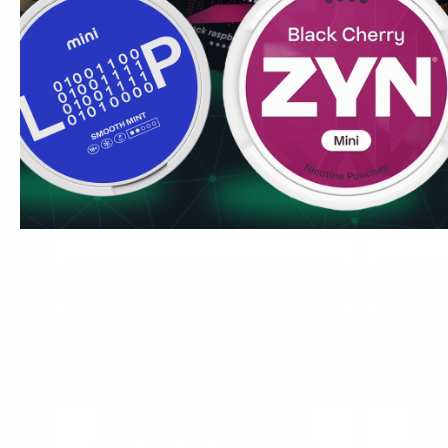
LOOP
LOOP
0
Hot Mango Strong
Jalapeno Lim
8.6 mg / portion
6.8 mg / port
1
10
30
60
100
1
Dose
Dosen
Dosen
Dosen
Dosen
Dose
4,49 €
/ Dose
4,49 €
4,29 €
/ D
In den Warenkorb