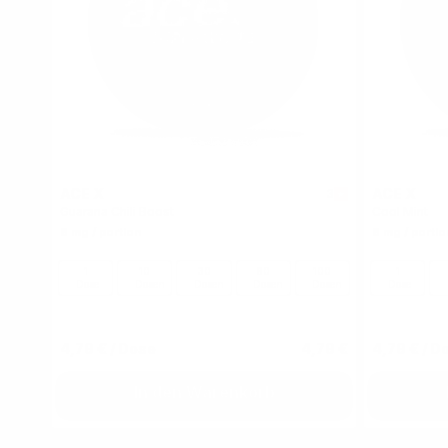
ACE X
ACE X
3
Guarana Chili Boost
Cool Mint
8 mg / portion
8 mg / portio
1
10
30
60
100
1
Dose
Dosen
Dosen
Dosen
Dosen
Dose
4,79 €
/ Dose
4,79 €
4,79 €
/ D
In den Warenkorb