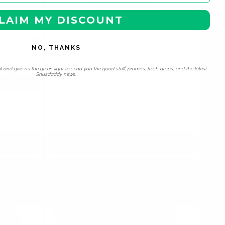
LAIM MY DISCOUNT
ACE X
5
1
NO, THANKS
Cosmic Cool Mint
11.6 mg / portion
l and give us the green light to send you the good stuff, promos, fresh drops, and the latest
Snusdaddy news.
100
1
10
30
60
100
en
Dosen
Dose
Dosen
Dosen
Dosen
Dosen
4,29 €
4,79 €
/ Dose
4,79 €
b
In den Warenkorb