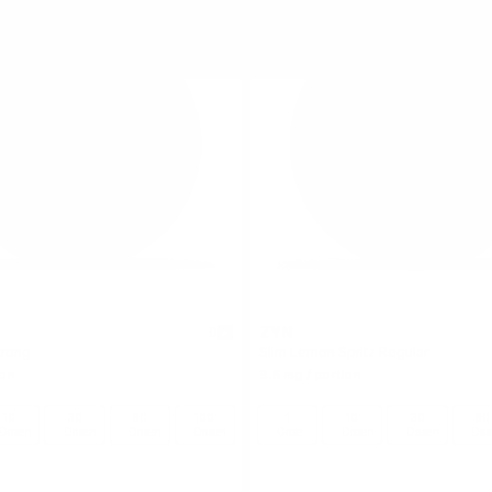
ZYN
0
trong
Slim Lemon Spritz Regular
ion
6.5 mg / portion
10
30
60
100
1
10
30
60
Dosen
Dosen
Dosen
Dosen
Dose
Dosen
Dosen
Dos