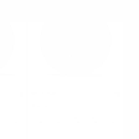
WHITE FOX
4.5
0
Slim
12 mg / portion
100
1
10
30
60
100
en
Dosen
Dose
Dosen
Dosen
Dosen
Dosen