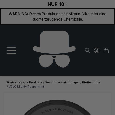
NUR 18+
Zum Inhalt springen
WARNING:
Dieses Produkt enthält Nikotin. Nikotin ist eine
suchterzeugende Chemikalie.
Startseite
/
Alle Produkte
/
Geschmacksrichtungen
/
Pfefferminze
/
VELO Mighty Peppermint
Hauptbild
Klicken Sie, um das Bild im Vollbildmodus zu sehen