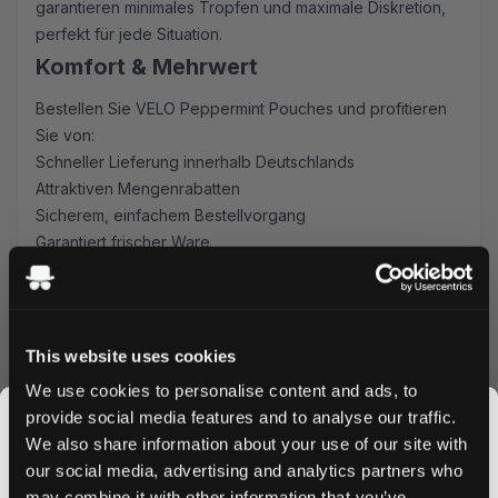
garantieren minimales Tropfen und maximale Diskretion,
perfekt für jede Situation.
Komfort & Mehrwert
Bestellen Sie VELO Peppermint Pouches und profitieren
Sie von:
Schneller Lieferung innerhalb Deutschlands
Attraktiven Mengenrabatten
Sicherem, einfachem Bestellvorgang
Garantiert frischer Ware
Warum VELO Mighty Peppermint?
Diese Pouches überzeugen durch ihre überlegene
Feuchtigkeitskontrolle und langanhaltende
This website uses cookies
Geschmacksfreisetzung. Das schlanke Format
We use cookies to personalise content and ads, to
gewährleistet eine angenehme Platzierung, während die
provide social media features and to analyse our traffic.
Stärke von 10,9mg auch erfahrene Nutzer zufriedenstellt.
We also share information about your use of our site with
Perfekt für alle, die von traditionellen Produkten
our social media, advertising and analytics partners who
umsteigen oder ein Premium-Nikotinbeutel-Erlebnis
may combine it with other information that you’ve