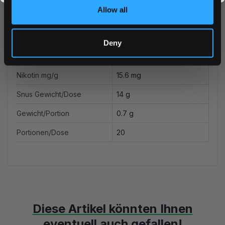
British American Tobacco
Allow all
Hersteller
Ltd
Typ
All White
Deny
Nikotin mg/portion
10.9 mg
Nikotin mg/g
15.6 mg
Snus Gewicht/Dose
14 g
Gewicht/Portion
0.7 g
Portionen/Dose
20
Diese Artikel könnten Ihnen
eventuell auch gefallen!