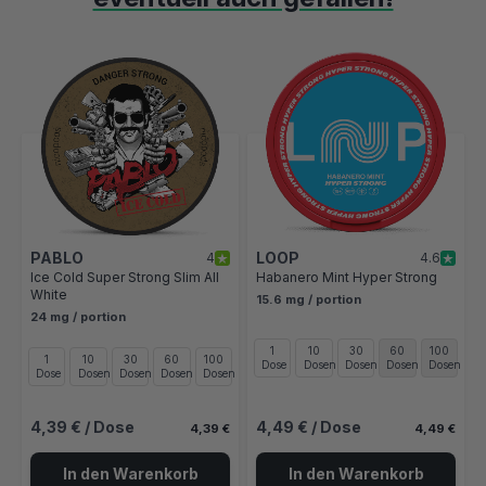
Mit der Tabulatortaste können Sie durch die Elemente des Karusse
Clicken, um das Karussell zu überspringen
Clicken, um zur Karussell-Navigation zu gelangen
PABLO
LOOP
4
4.6
Ice Cold Super Strong Slim All
Habanero Mint Hyper Strong
White
15.6 mg / portion
24 mg / portion
1
10
30
60
100
1
10
30
60
100
Dose
Dosen
Dosen
Dosen
Dosen
Dose
Dosen
Dosen
Dosen
Dosen
4,39 €
/ Dose
4,49 €
/ Dose
4,39 €
4,49 €
In den Warenkorb
In den Warenkorb