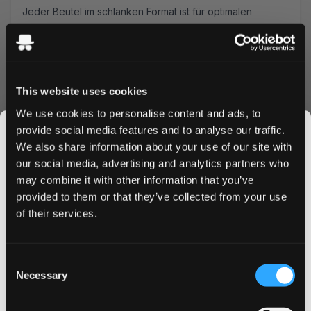
Jeder Beutel im schlanken Format ist für optimalen
Komfort und Diskretion gefertigt. Die All-White Portions
gewährleisten minimales Tropfen und maximale
Sauberkeit bei gleichzeitig konstanter Nikotinfreisetzung
für lang anhaltende Zufriedenheit.
This website uses cookies
Bestellvorteile
We use cookies to personalise content and ads, to
Blitzschneller Versand innerhalb Deutschlands
provide social media features and to analyse our traffic.
Mengenrabatte verfügbar
We also share information about your use of our site with
Sicherer Bestellvorgang
our social media, advertising and analytics partners who
Frische Ware garantiert
may combine it with other information that you’ve
JOIN THE
Bestellen Sie Killa Melon Nikotinbeutel noch heute und
provided to them or that they’ve collected from your use
SNUSDADDY CLUB
profitieren Sie von unseren wettbewerbsfähigen Preisen
of their services.
und unserem schnellen Versandservice. Kaufen Sie
größere Mengen, um maximale Einsparungen zu erzielen
This isn’t for everyone.
und sicherzustellen, dass Ihre bevorzugten Melonen-
Consent
Get first access to fresh drops, hot deals, flavor
Nicopods nie zur Neige gehen. Erleben Sie, warum Killa
Necessary
Selection
tips and and the latest Snusdaddy news.
Melon zur bevorzugten Wahl unter Nikotinbeutel-
Enthusiasten in Deutschland geworden ist.