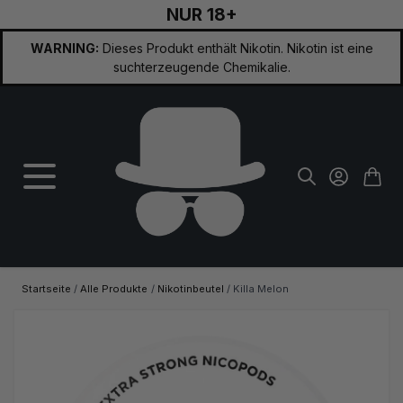
NUR 18+
Zum Inhalt springen
WARNING:
Dieses Produkt enthält Nikotin. Nikotin ist eine
suchterzeugende Chemikalie.
Startseite
/
Alle Produkte
/
Nikotinbeutel
/
Killa Melon
Hauptbild
Klicken Sie, um das Bild im Vollbildmodus zu sehen