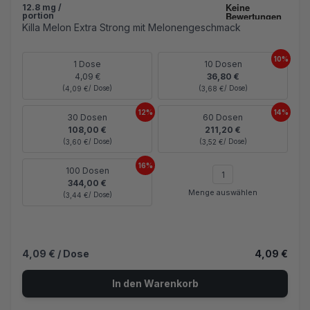
12.8 mg /
portion
Killa Melon Extra Strong mit Melonengeschmack
10%
1 Dose
10 Dosen
4,09 €
36,80 €
(
/ Dose)
(
/ Dose)
4,09 €
3,68 €
12%
14%
30 Dosen
60 Dosen
108,00 €
211,20 €
(
/ Dose)
(
/ Dose)
3,60 €
3,52 €
16%
100 Dosen
344,00 €
Menge auswählen
(
/ Dose)
3,44 €
4,09 €
/ Dose
4,09 €
In den Warenkorb