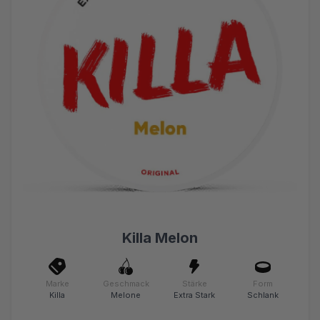
Killa Melon
Marke
Geschmack
Stärke
Form
Killa
Melone
Extra Stark
Schlank