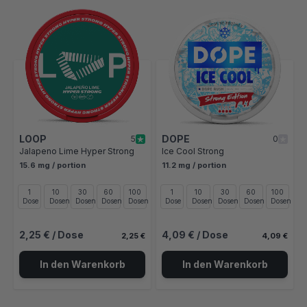
Mit der Tabulatortaste können Sie durch die Elemente des Karusse
Clicken, um das Karussell zu überspringen
Clicken, um zur Karussell-Navigation zu gelangen
LOOP
DOPE
5
0
Jalapeno Lime Hyper Strong
Ice Cool Strong
15.6 mg / portion
11.2 mg / portion
1
10
30
60
100
1
10
30
60
100
Dose
Dosen
Dosen
Dosen
Dosen
Dose
Dosen
Dosen
Dosen
Dosen
2,25 €
/ Dose
4,09 €
/ Dose
2,25 €
4,09 €
In den Warenkorb
In den Warenkorb