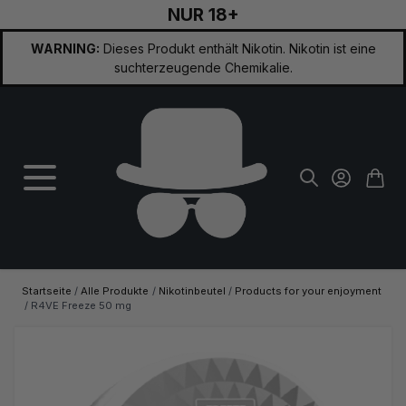
NUR 18+
Zum Inhalt springen
WARNING:
Dieses Produkt enthält Nikotin. Nikotin ist eine
suchterzeugende Chemikalie.
Startseite
/
Alle Produkte
/
Nikotinbeutel
/
Products for your enjoyment
/
R4VE Freeze 50 mg
Hauptbild
Klicken Sie, um das Bild im Vollbildmodus zu sehen