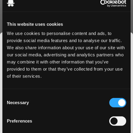
R4VE Freeze 50 mg überzeugt durch seinen
hochwertigen Herstellungsprozess, der sicherstellt, dass
jeder Beutel seine Form behält und während der
This website uses cookies
gesamten Anwendung einen gleichbleibenden
We use cookies to personalise content and ads, to
Geschmack liefert. Das schlanke Format sitzt bequem
provide social media features and to analyse our traffic.
unter der Lippe, während die 20-Beutel-Dose perfekt für
We also share information about your use of our site with
unterwegs geeignet ist.
our social media, advertising and analytics partners who
Einfache Bestellung
may combine it with other information that you’ve
JOIN THE
Genießen Sie problemloses Einkaufen mit unserem
provided to them or that they’ve collected from your use
SNUSDADDY CLUB
optimierten Bestellprozess. Wir bieten:
of their services.
Blitzschneller Versand innerhalb Deutschlands
Attraktive Mengenrabatte
This isn’t for everyone.
Sichere Zahlungsoptionen
Consent
Get first access to fresh drops, hot deals, flavor
Necessary
Frische-Garantie
Selection
tips and and the latest Snusdaddy news.
Bereit für das ultimative Nikotinbeutel-Erlebnis? Legen Sie
R4VE Freeze 50 mg jetzt in Ihren Warenkorb und
Preferences
profitieren Sie von unseren speziellen Mengenrabatten.
on your first order
Bei Bestellung vor 14 Uhr erfolgt der Versand noch am