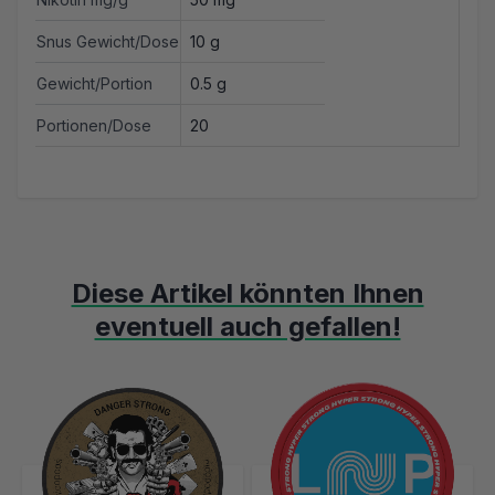
Snus Gewicht/Dose
10 g
Gewicht/Portion
0.5 g
Portionen/Dose
20
Diese Artikel könnten Ihnen
eventuell auch gefallen!
Mit der Tabulatortaste können Sie durch die Elemente des Karusse
Clicken, um das Karussell zu überspringen
Clicken, um zur Karussell-Navigation zu gelangen