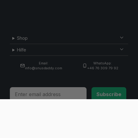
Shop
Hilfe
Email:
WhatsApp:
info@snusdaddy.com
+46 76 309 79 92
Email
Subscribe