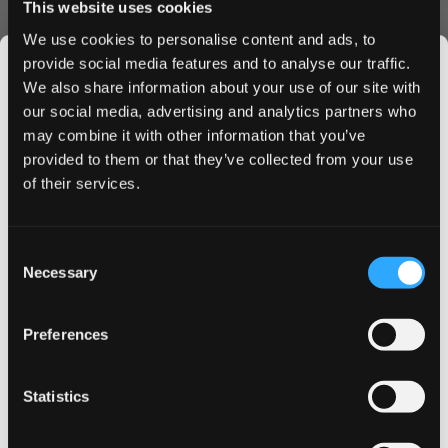
This website uses cookies
Jeder VELO Groovy Grape Mini Beutel ist darauf
We use cookies to personalise content and ads, to
ausgelegt, eine konstante Geschmacksfreisetzung und
provide social media features and to analyse our traffic.
Nikotinbefriedigung zu liefern. Die sorgfältig
We also share information about your use of our site with
ausbalancierte Nikotinstärke von 6mg bietet ein
our social media, advertising and analytics partners who
moderates Erlebnis, perfekt für Einsteiger und erfahrene
may combine it with other information that you’ve
JOIN THE
Benutzer. Das Mini-Format gewährleistet maximale
provided to them or that they’ve collected from your use
SNUSDADDY CLUB
Diskretion bei vollem Geschmackserlebnis.
of their services.
Qualität & Komfort
Hergestellt vom Branchenführer British American Tobacco
This isn’t for everyone.
Consent
Ltd, erfüllen diese Beutel höchste Qualitätsstandards. Das
Get first access to fresh drops, hot deals, flavor
Necessary
Selection
tips and and the latest Snusdaddy news.
innovative All-White-Format verhindert Verfärbungen und
garantiert ein sauberes Erlebnis. Jede Dose enthält 20
Preferences
perfekt portionierte Beutel, versiegelt für Frische und
on your first order
sofort einsatzbereit.
Warum VELO Groovy Grape Mini
Statistics
Email address
wählen