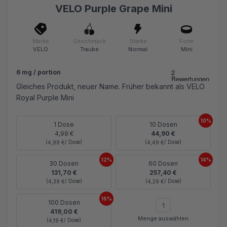
VELO Purple Grape Mini
Marke
Geschmack
Stärke
Form
VELO
Traube
Normal
Mini
6 mg / portion
Gleiches Produkt, neuer Name. Früher bekannt als VELO
Royal Purple Mini
10%
1 Dose
10 Dosen
4,99 €
44,90 €
(
/ Dose)
(
/ Dose)
4,99 €
4,49 €
12%
14%
30 Dosen
60 Dosen
131,70 €
257,40 €
(
/ Dose)
(
/ Dose)
4,39 €
4,29 €
16%
100 Dosen
419,00 €
Menge auswählen
(
/ Dose)
4,19 €