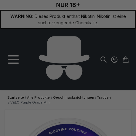
NUR 18+
Zum Inhalt springen
WARNING:
Dieses Produkt enthält Nikotin. Nikotin ist eine
suchterzeugende Chemikalie.
Startseite
/
Alle Produkte
/
Geschmacksrichtungen
/
Trauben
/
VELO Purple Grape Mini
Hauptbild
Klicken Sie, um das Bild im Vollbildmodus zu sehen