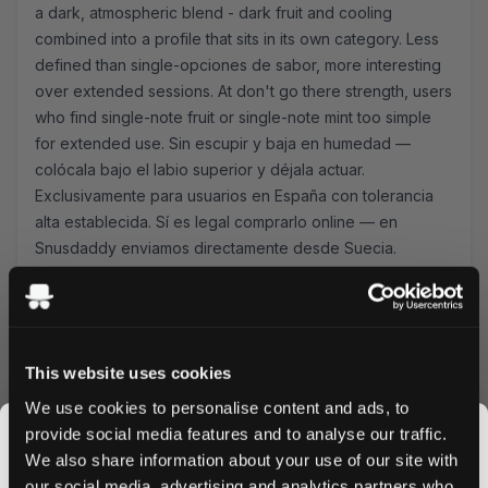
a dark, atmospheric blend - dark fruit and cooling
combined into a profile that sits in its own category. Less
defined than single-opciones de sabor, more interesting
over extended sessions. At
don't go there
strength, users
who find single-note fruit or single-note mint too simple
for extended use. Sin escupir y baja en humedad —
colócala bajo el labio superior y déjala actuar.
Exclusivamente para usuarios en España con tolerancia
alta establecida. Sí es legal comprarlo online — en
Snusdaddy enviamos directamente desde Suecia.
Consulta nuestra
guía de productos Extra Fuerte
si estás
explorando este rango por primera vez.
Iceberg — Gama completa en España
This website uses cookies
Este producto está a 40.0mg — nivel
Don't Go There
.
Toda la selección de Iceberg en España
para comparar
We use cookies to personalise content and ads, to
todos los sabores y fuerzas disponibles.
provide social media features and to analyse our traffic.
Pregunta frecuente en España:
¿Cuánto tiempo
We also share information about your use of our site with
recomiendan usar estas bolsas de alta concentración?
our social media, advertising and analytics partners who