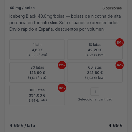
40 mg / bolsa
Iceberg Black 40.0mg/bolsa — bolsas de nicotina de alta
potencia en formato slim. Solo usuarios experimentados.
Envío rápido a España, descuentos por volumen.
10%
1 lata
10 latas
4,69 €
42,20 €
(
/ lata)
(
/ lata)
4,69 €
4,22 €
12%
14%
30 latas
60 latas
123,90 €
241,80 €
(
/ lata)
(
/ lata)
4,13 €
4,03 €
16%
100 latas
394,00 €
Seleccionar cantidad
(
/ lata)
3,94 €
4,69 €
/ lata
4,69 €