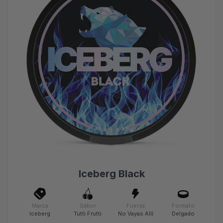
Iceberg Black
Marca
Sabor
Fuerza
Formato
Iceberg
Tutti Frutti
No Vayas Allí
Delgado