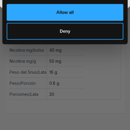
promos, fresh drops, and the latest Snusdaddy news.
Formato
Delgado
Allow all
Marca
Iceberg
Fabricante
Neoptolem
Deny
Tipo
All White
Nicotina mg/bolsa
40 mg
Nicotina mg/g
50 mg
Peso del Snus/Lata
16 g
Peso/Porción
0.8 g
Porciones/Lata
20