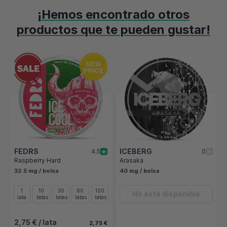
¡Hemos encontrado otros
productos que te pueden gustar!
Es posible navegar por los elementos del carrusel utilizando el ta
Pulse para saltar el carrusel
Pulse aquí para ir a la navegación por el carrusel
FEDRS
ICEBERG
4.5
0
Raspberry Hard
Arasaka
32.5 mg / bolsa
40 mg / bolsa
1
10
30
60
100
No está disponible
lata
latas
latas
latas
latas
2,75 €
/ lata
2,75 €