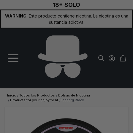
18+ SOLO
Ir al contenido
WARNING:
Este producto contiene nicotina. La nicotina es una
sustancia adictiva.
Inicio
/
Todos los Productos
/
Bolsas de Nicotina
/
Products for your enjoyment
/
Iceberg Black
Imagen principal
Haga clic para ver la imagen a pantalla completa