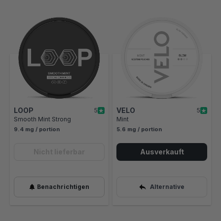
Mit der Tabulatortaste können Sie durch die Elemente des Karusse
Clicken, um das Karussell zu überspringen
Clicken, um zur Karussell-Navigation zu gelangen
LOOP
VELO
5
5
Smooth Mint Strong
Mint
9.4 mg / portion
5.6 mg / portion
Nicht lieferbar
Ausverkauft
Benachrichtigen
Alternative