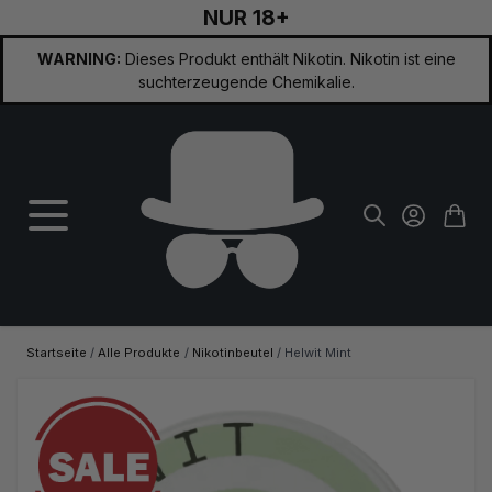
NUR 18+
Zum Inhalt springen
WARNING:
Dieses Produkt enthält Nikotin. Nikotin ist eine
suchterzeugende Chemikalie.
Startseite
/
Alle Produkte
/
Nikotinbeutel
/
Helwit Mint
Hauptbild
Klicken Sie, um das Bild im Vollbildmodus zu sehen