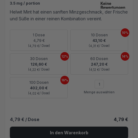
3.5 mg / portion
Helwit Mint hat einen sanften Minzgeschmack, der Frische
und Süße in einer reinen Kombination vereint.
10%
1 Dose
10 Dosen
4,79 €
43,10 €
(
/ Dose)
(
/ Dose)
4,79 €
4,31 €
12%
14%
30 Dosen
60 Dosen
126,60 €
247,20 €
(
/ Dose)
(
/ Dose)
4,22 €
4,12 €
16%
100 Dosen
402,00 €
Menge auswählen
(
/ Dose)
4,02 €
4,79 €
/ Dose
4,79 €
In den Warenkorb