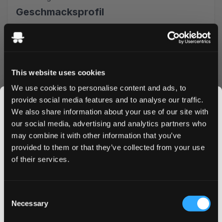
Geschmacksprofil
Helwit Mint bietet eine belebende Kombination aus
Spearmint und Pfefferminze, die für ein kühlendes Gefühl
sorgt, das während der gesamten Anwendung konstant
bleibt. Der sorgfältig ausbalancierte Minzgeschmack sorgt
This website uses cookies
für ein erfrischendes Erlebnis ohne zu überfordern.
We use cookies to personalise content and ads, to
Bestellvorteile
provide social media features and to analyse our traffic.
Schneller Versand innerhalb Deutschlands
We also share information about your use of our site with
Mengenrabatte verfügbar
our social media, advertising and analytics partners who
Einfacher Bestellvorgang
may combine it with other information that you’ve
JOIN THE
Sichere Zahlungsoptionen
provided to them or that they’ve collected from your use
SNUSDADDY CLUB
Bestellen Sie Helwit Mint noch heute und profitieren Sie
of their services.
von unseren wettbewerbsfähigen Preisen und unserem
schnellen Lieferservice. Nutzen Sie unsere
This isn’t for everyone.
Consent
Mengenrabatte, um mehr bei Ihren bevorzugten
Get first access to fresh drops, hot deals, flavor
Necessary
Selection
Nikotinbeuteln zu sparen. Erleben Sie selbst, warum sich
tips and and the latest Snusdaddy news.
immer mehr Nutzer für Helwit Mint entscheiden.