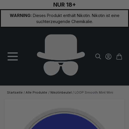
NUR 18+
Zum Inhalt springen
WARNING:
Dieses Produkt enthält Nikotin. Nikotin ist eine
suchterzeugende Chemikalie.
Startseite
/
Alle Produkte
/
Nikotinbeutel
/
LOOP Smooth Mint Mini
Hauptbild
Klicken Sie, um das Bild im Vollbildmodus zu sehen