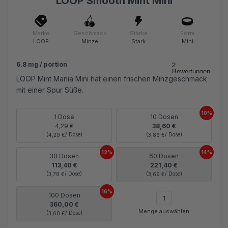
LOOP Smooth Mint Mini
Marke
Geschmack
Stärke
Form
LOOP
Minze
Stark
Mini
6.8 mg / portion
LOOP Mint Mania Mini hat einen frischen Minzgeschmack
mit einer Spur Süße.
10%
1 Dose
10 Dosen
4,29 €
38,60 €
(
/ Dose)
(
/ Dose)
4,29 €
3,86 €
12%
14%
30 Dosen
60 Dosen
113,40 €
221,40 €
(
/ Dose)
(
/ Dose)
3,78 €
3,69 €
16%
100 Dosen
360,00 €
Menge auswählen
(
/ Dose)
3,60 €