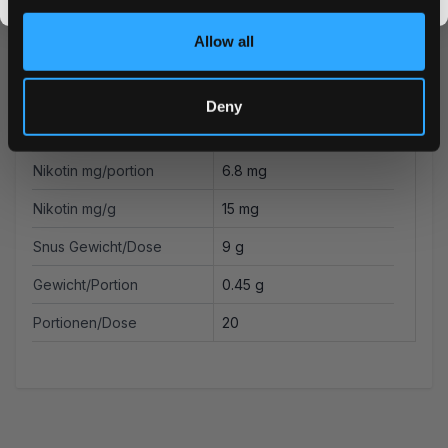
promos, fresh drops, and the latest Snusdaddy news.
Format
Mini
Allow all
Marke
LOOP
Hersteller
Another Snus Factory AB
Deny
Typ
All White
Nikotin mg/portion
6.8 mg
Nikotin mg/g
15 mg
Snus Gewicht/Dose
9 g
Gewicht/Portion
0.45 g
Portionen/Dose
20