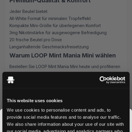
Premium-Qualität & Komfort
Jeder Beutel bietet:
All-White Format für minimalen Tropfeffekt
Kompakte Mini-Größe für überlegenen Komfort
3mg Nikotinstärke für ausgewogene Befriedigung
20 frische Beutel pro Dose
Langanhaltende Geschmacksfreisetzung
Warum LOOP Mint Mania Mini wählen
Bestellen Sie LOOP Mint Mania Mini heute und profitieren
Sie von unseren Vorteilen:
Schneller Versand innerhalb Deutschlands
Attraktive Mengenrabatte
Einfacher Online-Bestellprozess
This website uses cookies
Frische Ware garantiert
Perfekt für unterwegs
We use cookies to personalise content and ads, to
provide social media features and to analyse our traffic.
Diese Mini-Beutel passen diskret unter Ihre Lippe und
We also share information about your use of our site with
sind ideal für die Verwendung während der Arbeit, auf
our social media, advertising and analytics partners who