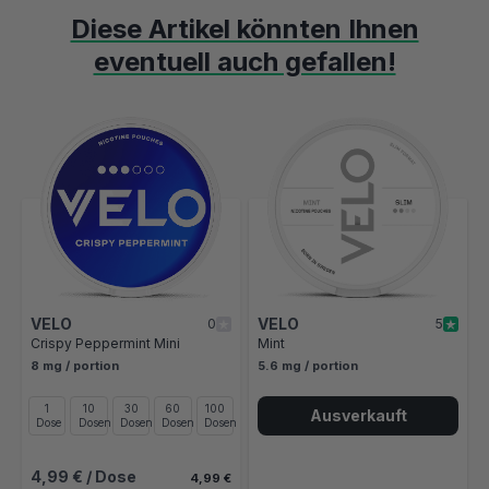
Diese Artikel könnten Ihnen
eventuell auch gefallen!
Mit der Tabulatortaste können Sie durch die Elemente des Karusse
Clicken, um das Karussell zu überspringen
Clicken, um zur Karussell-Navigation zu gelangen
VELO
VELO
0
5
Crispy Peppermint Mini
Mint
8 mg / portion
5.6 mg / portion
1
10
30
60
100
Ausverkauft
Dose
Dosen
Dosen
Dosen
Dosen
4,99 €
/ Dose
4,99 €