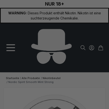
NUR 18+
Zum Inhalt springen
WARNING:
Dieses Produkt enthält Nikotin. Nikotin ist eine
suchterzeugende Chemikalie.
Startseite
/
Alle Produkte
/
Nikotinbeutel
/
Nordic Spirit Smooth Mint Strong
Hauptbild
Klicken Sie, um das Bild im Vollbildmodus zu sehen