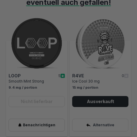
eventuell auch gefallen!
Mit der Tabulatortaste können Sie durch die Elemente des Karusse
Clicken, um das Karussell zu überspringen
Clicken, um zur Karussell-Navigation zu gelangen
LOOP
R4VE
5
0
Smooth Mint Strong
Ice Cool 30 mg
9.4 mg / portion
15 mg / portion
Nicht lieferbar
Ausverkauft
Benachrichtigen
Alternative