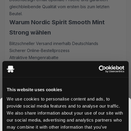
gleichbleibende Qualität vom ersten bis zum letzten
Beutel.
Warum Nordic Spirit Smooth Mint
Strong wählen
Blitzschneller Versand innerhalb Deutschlands
Sicherer Online-Bestellprozess
Attraktive Mengenrabatte
Premium schwedische Qualität
Gleichmäßige Nikotinabgabe
Bestellen Sie Nordic Spirit Smooth Mint Strong noch heute
und profitieren Sie von unseren wettbewerbsfähigen
This website uses cookies
Preisen und unserem schnellen Versandservice. Kaufen
We use cookies to personalise content and ads, to
Sie größere Mengen für exklusive Rabatte und stellen Sie
provide social media features and to analyse our traffic.
sicher, dass Ihnen Ihre Lieblings-Nikotinbeutel nie
We also share information about your use of our site with
ausgehen. Erleben Sie die perfekte Mischung aus Stärke
our social media, advertising and analytics partners who
und Geschmeidigkeit mit jedem Beutel.
may combine it with other information that you’ve
Jetzt bestellen