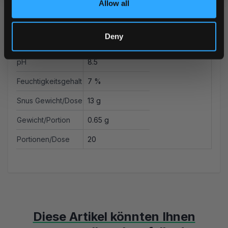
Allow all
Typ
All White
Nikotin mg/portion
9.1 mg
Deny
Nikotin mg/g
14 mg
pH
8.5
Feuchtigkeitsgehalt
7 %
Snus Gewicht/Dose
13 g
Gewicht/Portion
0.65 g
Portionen/Dose
20
Diese Artikel könnten Ihnen