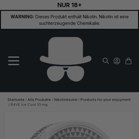
NUR 18+
Zum Inhalt springen
WARNING:
Dieses Produkt enthält Nikotin. Nikotin ist eine
suchterzeugende Chemikalie.
Startseite
/
Alle Produkte
/
Nikotinbeutel
/
Products for your enjoyment
/
R4VE Ice Cool 10 mg
Hauptbild
Klicken Sie, um das Bild im Vollbildmodus zu sehen