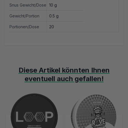
Snus Gewicht/Dose
10 g
Gewicht/Portion
0.5 g
Portionen/Dose
20
Diese Artikel könnten Ihnen
eventuell auch gefallen!
Mit der Tabulatortaste können Sie durch die Elemente des Karusse
Clicken, um das Karussell zu überspringen
Clicken, um zur Karussell-Navigation zu gelangen