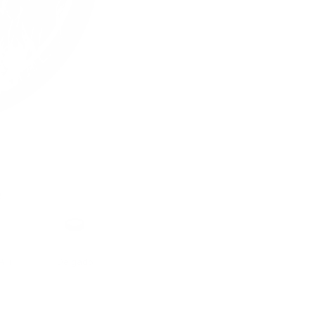
e
Formato
llí
Delgado