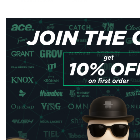
Especificación
Detalle
Marca
Iceberg
Nicotina
35.0mg por bolsa
Formato
Slim —
comprar snus
Bolsas por lata
20
Tipo
Sin tabaco, all-white
Fuerza
Don't Go There
En el nivel más alto del mercado, comparable a Iceberg (
con experiencia consolidada en el segmento Don't Go Th
dragon fruit with a warm fiery finish - the exotic sweetnes
with a heat element that builds mid-session. Sin escupir 
bajo el labio superior y déjala actuar.
Exclusivamente para usuarios en España con tolerancia alta
comprarlo online — en Snusdaddy enviamos directamente