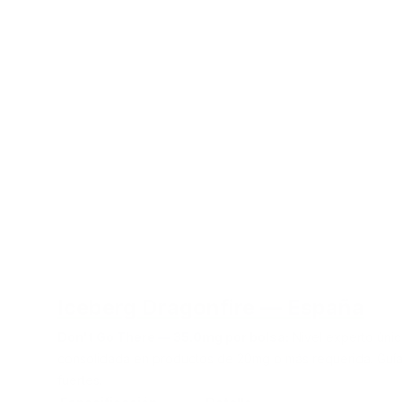
Iceberg Dragonfire — España
Don't Go There — 35.0mg por bolsa:
Nivel experto únic
consolidada en productos de 20mg o más requerida.
Guí
fuertes.