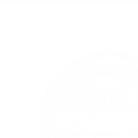
Inicio
/
Todos los Productos
/
Bolsas de Nicotina
/
Products for your 
Imagen principal
Haga clic para ver la imagen a pantalla completa