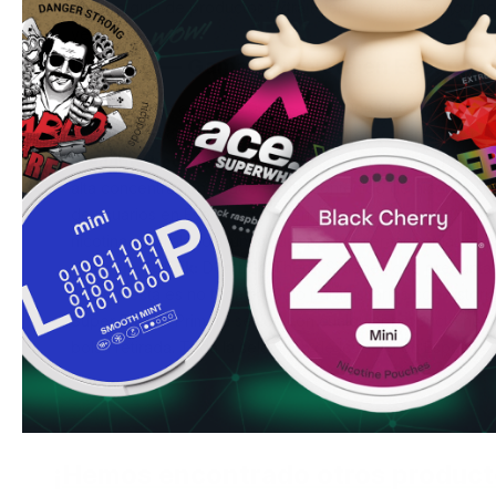
nuestra
guía de productos Extra Fuerte
si estás explorand
vez.
Iceberg — Gama completa en España
Este producto está a 35.0mg — nivel
Don't Go There
.
Gam
España
para comparar todos los sabores y fuerzas dispon
Pregunta frecuente en España:
¿Cuánto tiempo recomie
alta concentración? Dado el alto contenido de nicotina (3
de usuarios en España prefieren sesiones de 15 a 20 min
nicotina controlado. Nunca superes tu tolerancia.
Más sobr
Consejo de Erik:
Don't Go There. Si tienes que preguntar s
la respuesta es no todavía. Solo para usuarios con histor
Super Fuerte. Primera sesión con cualquier producto nuev
bolsa retirada.
Toda la selección de Iceberg en España
.
¡Hemos encontrado otros product