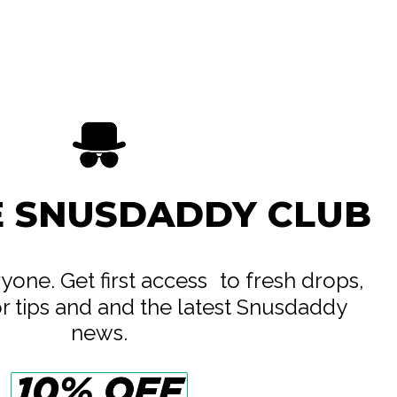
o
lem
e
E SNUSDADDY CLUB
eryone. Get first access to fresh drops,
or tips and and the latest Snusdaddy
news.