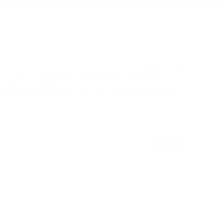
bolsa — bolsas de nicotina de alta potencia en
s experimentados. Envío rápido a España, descuentos
0,47 €
No está disponible