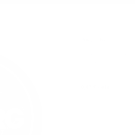
enjoyment
/
Iceberg Dragonfire
35 mg / bolsa
Iceberg Dragonfire 35.0mg/
formato slim. Solo usuario
por volumen.
0,47 €
/ lata