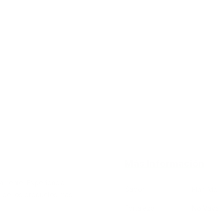
Más Información
amente. Experiencia
Sabor
Flor, Me
a de los productos más
Fortaleza
No Vayas