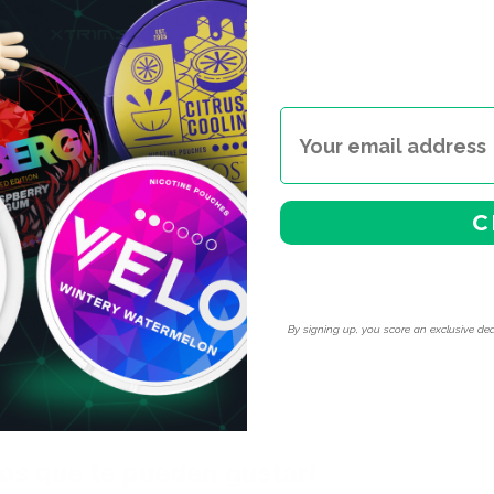
o este rango por primera
a completa de Iceberg en
ibles.
ndan usar estas bolsas de
5.0mg por bolsa), la mayoría
utos para un golpe de
C
e seguridad.
i estás listo para este nivel,
ial demostrado en el rango
o aquí: máximo 5 minutos,
By signing up, you score an exclusive dea
os que te pueden gustar!