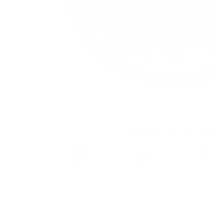
Iceberg Dragonfir
Marca
Sabor
Fuerza
Iceberg
Menta, Flor
No Vayas A