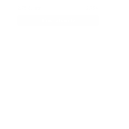
2,75 €
/ lata
2,75 €
Añadir al carrito