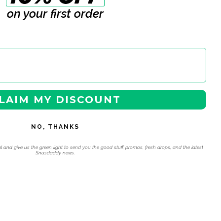
on your first order
LAIM MY DISCOUNT
NO, THANKS
l and give us the green light to send you the good stuff, promos, fresh drops, and the latest
Snusdaddy news.