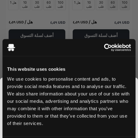
100
60
30
10
1 هل
100
60
30
10
1 هل
علب
علب
علب
علب
علب
علب
علب
علب
/ هل
/ هل
٤٫٥٩ USD
٤٫٥٩ USD
٤٫٥٩ USD
٤٫٥٩ USD
أضف لسلة التسوق
أضف لسلة التسوق
This website uses cookies
We use cookies to personalise content and ads, to
provide social media features and to analyse our traffic.
We also share information about your use of our site with
our social media, advertising and analytics partners who
may combine it with other information that you’ve
JOIN THE
VELO
VELO
0
0
provided to them or that they’ve collected from your use
SNUSDADDY CLUB
Purple Grape Mini
Wintery Watermelon Mini
of their services.
6 mg كيس
6 mg كيس