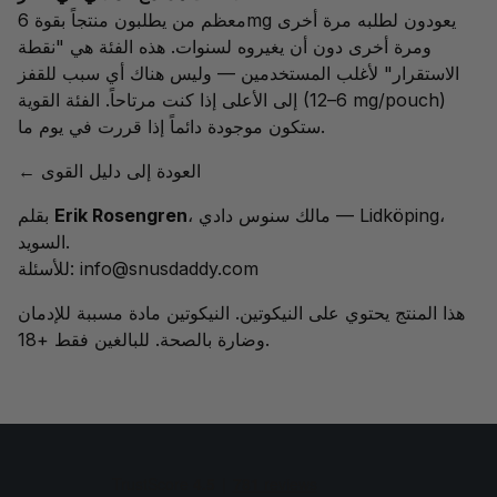
معظم من يطلبون منتجاً بقوة 6mg يعودون لطلبه مرة أخرى
ومرة أخرى دون أن يغيروه لسنوات. هذه الفئة هي "نقطة
الاستقرار" لأغلب المستخدمين — وليس هناك أي سبب للقفز
الفئة القوية (6–12 mg/pouch)
إلى الأعلى إذا كنت مرتاحاً.
ستكون موجودة دائماً إذا قررت في يوم ما.
← العودة إلى دليل القوى
، مالك سنوس دادي — Lidköping،
Erik Rosengren
بقلم
السويد.
info@snusdaddy.com
للأسئلة:
هذا المنتج يحتوي على النيكوتين. النيكوتين مادة مسببة للإدمان
وضارة بالصحة. للبالغين فقط +18.