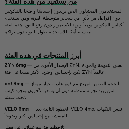
من يستفيد من هذه الفئة؟
المستخدمون المعتدلون الذين يريدون إحساسًا واضحًا بالنيكوتين
دون إفراط، من يأتي من سجائر متوسطة القوة، ومن يستخدم
أكياس النيكوتين يومياً ويريد الاستمرار دون رفع القوة. هذه الفئة
مناسبة أيضًا للاستخدام طوال اليوم دون تراكم.
أبرز المنتجات في هذه الفئة
— الإصدار الأقوى من ZYN، نفس النعومة والجودة
ZYN 6mg
لكن بإحساس أوضح. الأكثر مبيعًا في فئة ZYN عالمياً.
— الحجم الصغير المريح مع قوة عادية. خيار ممتاز
on! 6mg
لمن يريد تجربة منتظمة دون أن يشعر الآخرون بوجود كيس
تحت شفته.
— الخطوة التالية بعد VELO 4mg. نفس النكهات
VELO 6mg
المنعشة مع إحساس أكثر وضوحاً.
لاحظت هذا مع عملائي في قطر: