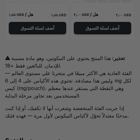
/ هل
/ هل
١٫٨٨ USD
٢٫٠٠ USD
١٫٨٨ USD
٢٫٠٠ USD
أضف لسلة التسوق
أضف لسلة التسوق
⚠ تحذير:
هذا المنتج يحتوي على النيكوتين، وهو مادة مسببة
للإدمان. للبالغين فقط +18.
الفئة العادية هي الأكثر مبيعًا في متجرنا على مستوى العالم —
وليس هذا مصادفة. تحتوي هذه الأكياس على 4 إلى 6 mg لكل
كيس (mg/pouch)، وهي النقطة التي يستقر عندها معظم
المستخدمين بعد تجاوز مرحلة البداية.
إذا جربت الفئة المنخفضة وشعرت أنها لا تكفيك، أو إذا كنت
مدخنًا معتدلاً تحوّل لأكياس النيكوتين لأول مرة — فهذه فئتك.