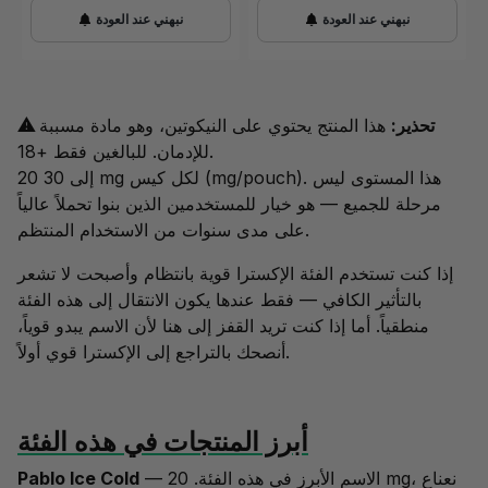
نبهني عند العودة
نبهني عند العودة
⚠ تحذير:
هذا المنتج يحتوي على النيكوتين، وهو مادة مسببة
للإدمان. للبالغين فقط +18.
20 إلى 30 mg لكل كيس (mg/pouch). هذا المستوى ليس
مرحلة للجميع — هو خيار للمستخدمين الذين بنوا تحملاً عالياً
على مدى سنوات من الاستخدام المنتظم.
إذا كنت تستخدم الفئة الإكسترا قوية بانتظام وأصبحت لا تشعر
بالتأثير الكافي — فقط عندها يكون الانتقال إلى هذه الفئة
منطقياً. أما إذا كنت تريد القفز إلى هنا لأن الاسم يبدو قوياً،
أولاً.
أنصحك بالتراجع إلى
الإكسترا قوي
أبرز المنتجات في هذه الفئة
— الاسم الأبرز في هذه الفئة. 20 mg، نعناع
Pablo Ice Cold