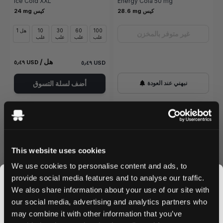
Ice Cold XXL
Energy Cola 50 mg
28.6 mg كيس
24 mg كيس
100
60
30
10
1 هل
غير متوفر بالمخزن
علب
علب
علب
علب
/ هل
٥٫٤٩ USD
٥٫٤٩ USD
نبهني عند العودة
أضف لسلة التسوق
This website uses cookies
We use cookies to personalise content and ads, to
provide social media features and to analyse our traffic.
We also share information about your use of our site with
our social media, advertising and analytics partners who
KURWA FATALITY
KURWA FATALITY
0
0
may combine it with other information that you’ve
JOIN THE
Tropical Cocktail 50 mg
Apple Energy Drink 50 mg