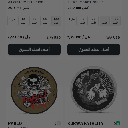
All White Mini Portion
All White Maxi Portion
29.7 mg كيس
20.8 mg كيس
100
60
30
10
1 هل
100
60
30
10
1 هل
علب
علب
علب
علب
علب
علب
علب
علب
/ هل
/ هل
٤٫٩٩ USD
٦٫٩٩ USD
٤٫٩٩ USD
٦٫٩٩ USD
أضف لسلة التسوق
أضف لسلة التسوق
PABLO
KURWA FATALITY
0
5