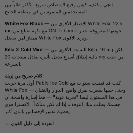
ثلجي مكثف، كيس رفيع لامتصاص سريع. الأكثر طلباً بين
المستخدمين المتمرسين في منطقة الخليج.
— الإصدار الأقوى من White Fox. 22.5
White Fox Black
mg مع نكهة نعناع من GN Tobacco بجودتها المعروفة. خيار
ممتاز لمن يفضل White Fox ويريد الأقوى.
— النسخة الأقوى من Killa. 16 mg لكن
Killa X Cold Mint
بآلية إطلاق أسرع تجعل تأثيره يعادل منتجات 20 mg من حيث
السرعة.
كلام صريح من إريك:
أول مرة جربت Pablo Ice Cold كنت قد قضيت سنوات مع
White Fox — وحتى حينها شعرت بفرق واضح. الدوار والغثيان
في هذا المستوى ليسا "تجربة قوية" — هما إشارة واضحة أن
جسمك يطلب منك التوقف. إذا لم تكن متأكداً،
الإكسترا قوي
يعطيك نفس الإحساس بأمان أكبر.
← العودة إلى دليل القوى