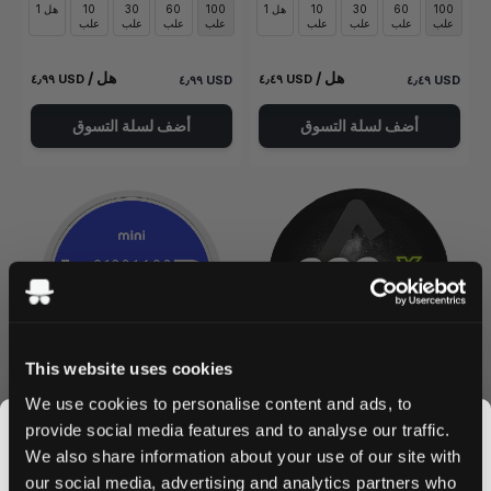
100
60
30
10
1 هل
100
60
30
10
1 هل
علب
علب
علب
علب
علب
علب
علب
علب
/ هل
/ هل
٤٫٩٩ USD
٤٫٤٩ USD
٤٫٩٩ USD
٤٫٤٩ USD
أضف لسلة التسوق
أضف لسلة التسوق
This website uses cookies
We use cookies to personalise content and ads, to
LOOP
ACE X
5
1
provide social media features and to analyse our traffic.
Smooth Mint Mini
Cosmic Cool Mint
11.6 mg كيس
6.8 mg كيس
We also share information about your use of our site with
our social media, advertising and analytics partners who