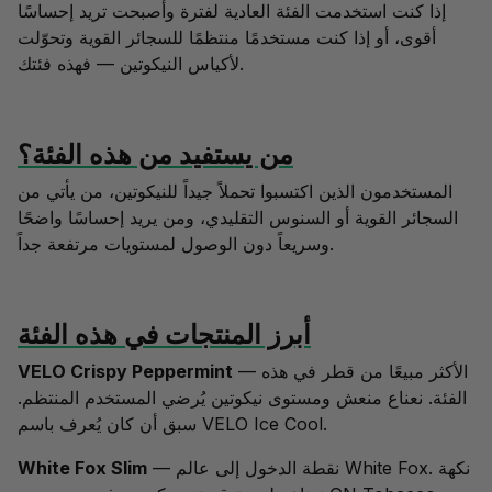
إذا كنت استخدمت الفئة العادية لفترة وأصبحت تريد إحساسًا
أقوى، أو إذا كنت مستخدمًا منتظمًا للسجائر القوية وتحوّلت
لأكياس النيكوتين — فهذه فئتك.
من يستفيد من هذه الفئة؟
المستخدمون الذين اكتسبوا تحملاً جيداً للنيكوتين، من يأتي من
السجائر القوية أو السنوس التقليدي، ومن يريد إحساسًا واضحًا
وسريعاً دون الوصول لمستويات مرتفعة جداً.
أبرز المنتجات في هذه الفئة
— الأكثر مبيعًا من قطر في هذه
VELO Crispy Peppermint
الفئة. نعناع منعش ومستوى نيكوتين يُرضي المستخدم المنتظم.
سبق أن كان يُعرف باسم VELO Ice Cool.
— نقطة الدخول إلى عالم White Fox. نكهة
White Fox Slim