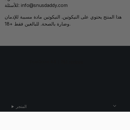
info@snusdaddy.com
للأسئلة:
هذا المنتج يحتوي على النيكوتين. النيكوتين مادة مسببة للإدمان
وضارة بالصحة. للبالغين فقط +18.
المتجر
مساعدة