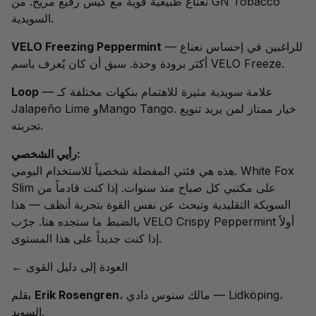
نعناع طبيعية قوية مع كيس رفيع مريح. من GN Tobacco
السويدية.
— للراغبين في إحساس نعناع
VELO Freezing Peppermint
أكثر برودة وحدة. سبق أن كان يُعرف باسم VELO Freeze.
— علامة سويدية مثيرة للاهتمام بنكهات مختلفة كـ
Loop
Jalapeño Lime وMango Tango. خيار ممتاز لمن يريد تنويع
تجربته.
رأيي الشخصي:
White Fox
هذه هي فئتي المفضلة شخصياً للاستخدام اليومي.
على مكتبي كل صباح منذ سنوات. إذا كنت قادماً من
Slim
السويكة التقليدية وتبحث عن نفس القوة بتجربة أنظف — هذا
أولاً
VELO Crispy Peppermint
بالضبط ما ستجده هنا. جرّب
إذا كنت جديداً على هذا المستوى.
← العودة إلى دليل القوى
، مالك سنوس دادي — Lidköping،
Erik Rosengren
بقلم
السويد.