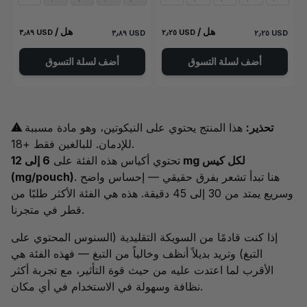
/ هل
/ هل
٣٫٨٩ USD
٢٫٢٥ USD
٣٫٨٩ USD
٢٫٢٥ USD
أضف لسلة التسوق
أضف لسلة التسوق
⚠ تحذير:
هذا المنتج يحتوي على النيكوتين، وهو مادة مسببة
للإدمان. للبالغين فقط +18.
تحتوي أكياس هذه الفئة على
6 إلى 12 mg لكل كيس
. هنا تبدأ تشعر بفرق حقيقي — إحساس واضح
(mg/pouch)
وسريع يمتد من 30 إلى 45 دقيقة. هذه هي الفئة الأكثر طلبًا من
قطر في متجرنا.
إذا كنت قادمًا من السويكة التقليدية (السنوس المحتوي على
التبغ) وتريد بديلاً أنظف وخالياً من التبغ — فهذه الفئة هي
الأقرب لما اعتدت عليه من حيث قوة التأثير، مع تجربة أكثر
نظافة وسهولة في الاستخدام في أي مكان.