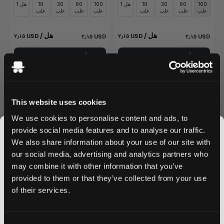
100
60
30
10
1 هل
100
60
30
10
1 هل
علب
علب
علب
علب
علب
علب
علب
علب
/ هل
/ هل
٢٫١٥ USD
٢٫١٥ USD
٢٫١٥ USD
٢٫١٥ USD
أضف لسلة التسوق
أضف لسلة التسوق
This website uses cookies
We use cookies to personalise content and ads, to
provide social media features and to analyse our traffic.
We also share information about your use of our site with
our social media, advertising and analytics partners who
may combine it with other information that you’ve
JOIN THE
provided to them or that they’ve collected from your use
SNUSDADDY CLUB
GOAT
BAOW
0
0
of their services.
Blueberry #12
Gin & Tonic
12 mg كيس
8.4 mg كيس
This isn’t for everyone.