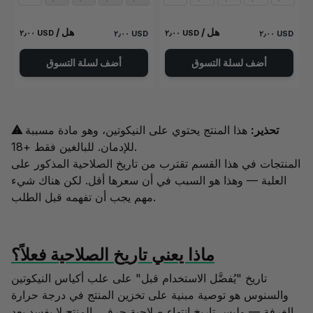
/ هل
/ هل
٢٫٠٠ USD
٢٫٠٠ USD
٢٫٠٠ USD
٢٫٠٠ USD
أضف لسلة التسوق
أضف لسلة التسوق
⚠ تحذير:
هذا المنتج يحتوي على النيكوتين، وهو مادة مسببة
للإدمان. للبالغين فقط +18.
المنتجات في هذا القسم تقترب من تاريخ الصلاحية المذكور على
العلبة — وهذا هو السبب في أن سعرها أقل. لكن هناك شيء
مهم يجب أن تفهمه قبل الطلب.
ماذا يعني تاريخ الصلاحية فعلاً؟
تاريخ "يُفضَّل الاستخدام قبل" على علب أكياس النيكوتين
والسنوس هو توصية مبنية على تخزين المنتج في درجة حرارة
الغرفة — وليس تاريخ انتهاء صلاحية حرفي. المنتج لا يفسد بعد